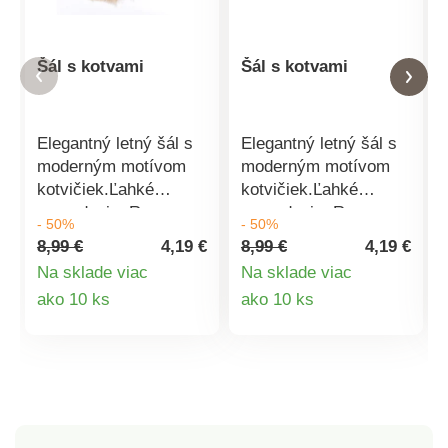
Šál s kotvami
Šál s kotvami
Elegantný letný šál s
Elegantný letný šál s
moderným motívom
moderným motívom
kotvičiek.Ľahké
kotvičiek.Ľahké
prevedenie. Rozmer:
prevedenie. Rozmer:
- 50%
- 50%
70x180cm Materiál:
70x180cm Materiál:
8,99 €
4,19 €
8,99 €
4,19 €
35% viskóza, 65%
35% viskóza, 65%
Na sklade viac
Na sklade viac
polyester
polyester
Detail
Detail
ako 10 ks
ako 10 ks
produktu
produktu