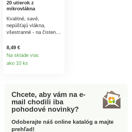
20 utierok z
mikrovlákna
Kvalitné, savé,
nepúšťajú vlákna,
všestranné - na čistenie
za sucha, za mokra,
dokonca aj bez
8,49 €
čistiacich prostriedkov.
Na sklade viac
Detail
ako 10 ks
produktu
Chcete, aby vám na e-
mail
chodili iba
pohodové novinky?
Odoberajte náš online katalóg a majte
prehľad!