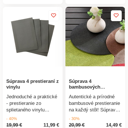
produktu
produkt
jedálne, možno použiť aj
jedálne, možno použiť aj
ako podložku pod vázu
ako podložku pod vázu
na ochranu stola.
na ochranu stola.
Originálne. Jednoduchá
Originálne. Jednoduchá
údržba. Veľké rozmery.
údržba. Veľké rozmery.
Súprava 4 ks rovnakej
Súprava 4 ks rovnakej
farby. Široká ponuka
farby. Široká ponuka
farieb. Stačí zotrieť
farieb. Stačí zotrieť
hubkou.
hubkou.
Súprava 4 prestieraní z
Súprava 4
vinylu
bambusových
prestieraní
Jednoduché a praktické
Autentické a prírodné
- prestieranie zo
bambusové prestieranie
splietaného vinylu
na každý stôl! Súprava
spoľahlivo ochráni stôl a
4 kusov. Na výber 5
- 40%
- 30%
zároveň sa postará o
farieb. Možno prať
19,99 €
11,99 €
20,99 €
14,49 €