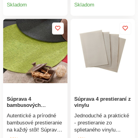
Detail
Detail
dekoratívny vzhľad.
ručne.
Skladom
Skladom
Vhodné do kuchyne aj
produktu
produkt
jedálne, možno použiť aj
ako podložku pod vázu
na ochranu stola.
Originálne. Jednoduchá
údržba. Veľké rozmery.
Súprava 4 ks rovnakej
farby. Široká ponuka
farieb. Stačí zotrieť
hubkou.
Súprava 4
Súprava 4 prestieraní z
bambusových
vinylu
prestieraní
Autentické a prírodné
Jednoduché a praktické
bambusové prestieranie
- prestieranie zo
na každý stôl! Súprava
splietaného vinylu
4 kusov. Na výber 5
spoľahlivo ochráni stôl a