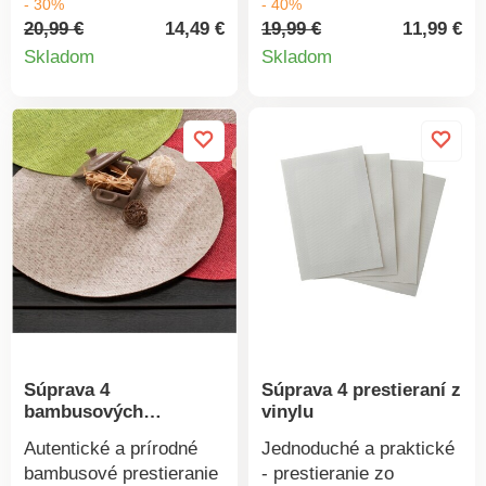
- 30%
- 40%
farieb. Možno prať
zároveň sa postará o
20,99 €
14,49 €
19,99 €
11,99 €
Detail
Detail
ručne.
dekoratívny vzhľad.
Skladom
Skladom
Vhodné do kuchyne aj
produktu
produkt
jedálne, možno použiť aj
ako podložku pod vázu
na ochranu stola.
Originálne. Jednoduchá
údržba. Veľké rozmery.
Súprava 4 ks rovnakej
farby. Široká ponuka
farieb. Stačí zotrieť
hubkou.
Súprava 4
Súprava 4 prestieraní z
bambusových
vinylu
prestieraní
Autentické a prírodné
Jednoduché a praktické
bambusové prestieranie
- prestieranie zo