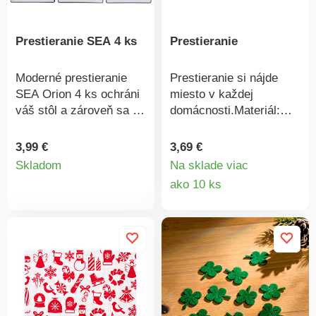
Prestieranie SEA 4 ks
Prestieranie
Moderné prestieranie
Prestieranie si nájde
SEA Orion 4 ks ochráni
miesto v každej
váš stôl a zároveň sa na
domácnosti.Materiál:
ňom bude skvele
75% recyklovaná
vynímať. Prestieranie je
bavlna, 25%
3,99 €
3,69 €
Detail
dostatočne pružné a
recyklovaný polyester.
Skladom
Na sklade viac
vďaka tomu ľahko a
Rozmery: 33 x 45
Detail
ako 10 ks
produktu
pohodlne vysypete
cm.PrestieranieZimný
produkt
omrvinky do koša.
motívObojstranné
Balenie obsahuje 4 ks
umývateľného
prestierania v rovnakom
motíve bez možnosti
výberu. Materiál: plast.
Rozmery: 28,5 x 43,5