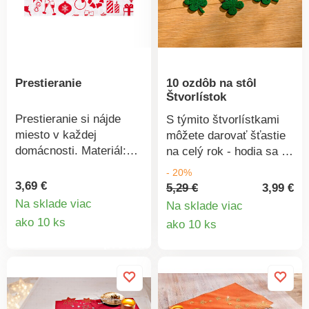
cm.Prestieranie SEA
OrionBalenie 4
ksUmývateľnéBez
možnosti výberu motívu
Prestieranie
10 ozdôb na stôl
Štvorlístok
Prestieranie si nájde
S týmito štvorlístkami
miesto v každej
môžete darovať šťastie
domácnosti. Materiál:
na celý rok - hodia sa ku
75% recyklovaná
každej príležitosti, aj na
- 20%
bavlna, 25%
sviatky! Plsť, každý 3 x
3,69 €
5,29 €
3,99 €
recyklovaný polyester.
3,5 cm.
Na sklade viac
Na sklade viac
Rozmery: 33 x 45 cm.
Detail
Detail
ako 10 ks
ako 10 ks
Prestieranie Zimný
produktu
produkt
motív Obojstranné