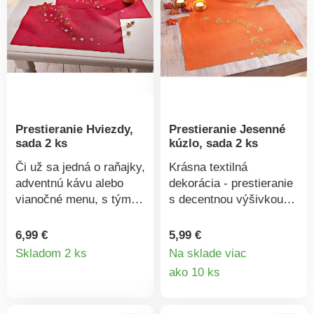
Prestieranie Hviezdy,
Prestieranie Jesenné
sada 2 ks
kúzlo, sada 2 ks
Či už sa jedná o raňajky,
Krásna textilná
adventnú kávu alebo
dekorácia - prestieranie
vianočné menu, s týmto
s decentnou výšivkou
prestieraním bude
jesenného lístia prináša
vyzerať váš slávnostný
teplé farby jesene do
6,99 €
5,99 €
Detail
stôl dokonale. Zdobí ho
vášho interiéru, ako by
Skladom 2 ks
Na sklade viac
jemný roj hviezd a
vietor priniesol zlaté
Detail
ako 10 ks
produktu
snehových vločiek v
lístie na váš stôl.
produkt
zlatej a striebornej farbe
Krásny podklad so
na tmavo červenom
štruktúrou ľanovej látky