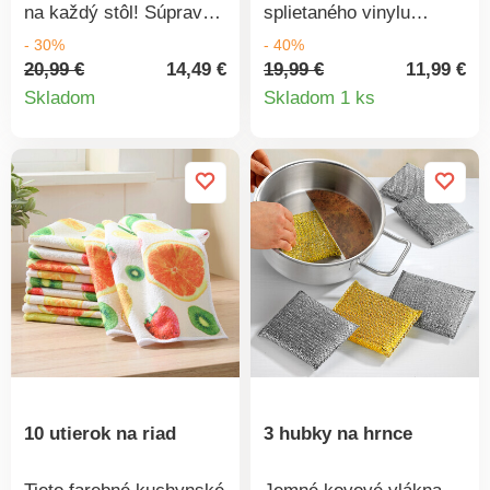
na každý stôl! Súprava
splietaného vinylu
4 kusov. Na výber 5
spoľahlivo ochráni stôl a
- 30%
- 40%
farieb. Možno prať
zároveň sa postará o
20,99 €
14,49 €
19,99 €
11,99 €
Detail
Detail
ručne.
dekoratívny vzhľad.
Skladom
Skladom 1 ks
Vhodné do kuchyne aj
produktu
produkt
jedálne, možno použiť aj
ako podložku pod vázu
na ochranu stola.
Originálne. Jednoduchá
údržba. Veľké rozmery.
Súprava 4 ks rovnakej
farby. Široká ponuka
farieb. Stačí zotrieť
hubkou.
10 utierok na riad
3 hubky na hrnce