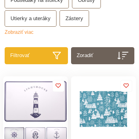
Podsedáky na stoličky
Obrusy
Utierky a uteráky
Zástery
Zobraziť viac
Filtrovať
Zoradiť