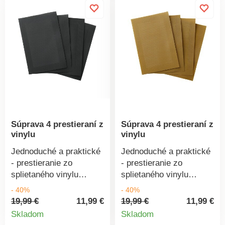
podklade. Možno prať v
a výšivka z lesklej
práčke na 30 °C.
priadze. Možno prať pri
Materiál: 100%
30 °C. Materiál: 100%
polyester. Rozmery: 49
polyester. Rozmery: 49
x 33 cm.
x 33 cm.
Súprava 4 prestieraní z
Súprava 4 prestieraní z
vinylu
vinylu
Jednoduché a praktické
Jednoduché a praktické
- prestieranie zo
- prestieranie zo
splietaného vinylu
splietaného vinylu
spoľahlivo ochráni stôl a
spoľahlivo ochráni stôl a
- 40%
- 40%
zároveň sa postará o
zároveň sa postará o
19,99 €
11,99 €
19,99 €
11,99 €
Detail
Detail
dekoratívny vzhľad.
dekoratívny vzhľad.
Skladom
Skladom
Vhodné do kuchyne aj
Vhodné do kuchyne aj