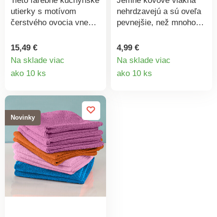
Tieto farebné kuchynské
Jemné kovové vlákna
utierky s motívom
nehrdzavejú a sú oveľa
čerstvého ovocia vnesú
pevnejšie, než mnoho
do kuchyne sviežosť.
iných drôteniek.
Savé, rýchloschnúce a
15,49 €
4,99 €
možno ich vyprať.
Na sklade viac
Na sklade viac
Ideálne na každodenné
Detail
Detail
ako 10 ks
ako 10 ks
upratovanie. Súpr. 10
produktu
produkt
ks. Veselé ovocné
motívy. Vysokosavé a
rýchloschnúce. Basilico.
Novinky