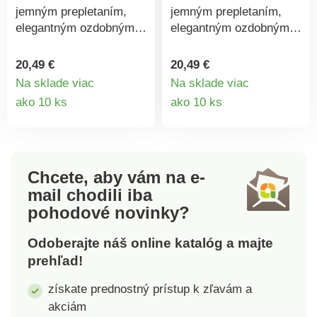
jemným prepletaním,
jemným prepletaním,
elegantným ozdobným
elegantným ozdobným
strapcom a
strapcom a
magnetickým uzáverom
magnetickým uzáverom
20,49 €
20,49 €
dodáva tejto kabelke
dodáva tejto kabelke
Na sklade viac
Na sklade viac
cez rameno zvláštny
cez rameno zvláštny
Detail
Detail
ako 10 ks
ako 10 ks
šmrnc. Priestranné
šmrnc. Priestranné
produktu
produkt
hlavné vrecko, 1
hlavné vrecko, 1
vnútorné vrecko,
vnútorné vrecko,
nastaviteľný ramenný
nastaviteľný ramenný
popruh. Magnetický
popruh. Magnetický
Chcete, aby vám na e-
zámok s ozdobným
zámok s ozdobným
mail
chodili iba
strapcom. Jemné
strapcom. Jemné
pohodové novinky?
vrkôčikové akcenty.
vrkôčikové akcenty.
Nastaviteľný ramenný
Nastaviteľný ramenný
Odoberajte náš online katalóg a majte
popruh.
popruh.
prehľad!
získate prednostný prístup k zľavám a
akciám