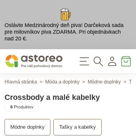
Oslávte Medzinárodný deň piva! Darčeková sada
pre milovníkov piva ZDARMA. Pri objednávkach
nad 20 €.
Hlavná stránka
>
Móda a doplnky
>
Módne doplnky
>
Taš
Crossbody a malé kabelky
6
Produktov
Módne doplnky
Tašky a kabelky