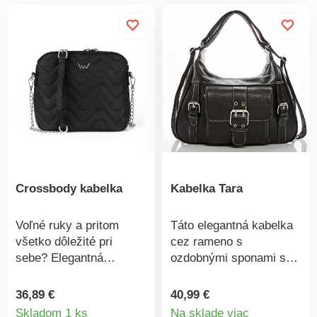
Crossbody kabelka
Kabelka Tara
Voľné ruky a pritom
Táto elegantná kabelka
všetko dôležité pri
cez rameno s
sebe? Elegantná
ozdobnými sponami sa
crossbody kabelka Vuch
za okamih premení na
s nosením krížom patrí
batoh. Veľmi
36,89 €
40,99 €
Detail
medzi veľmi obľúbené
priestranná, s
Skladom 1 ks
Na sklade viac