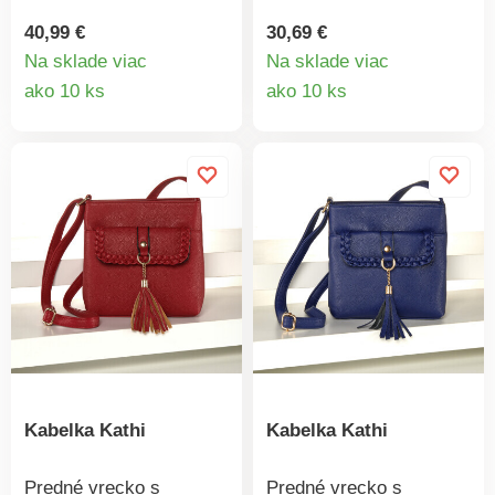
za okamih premení na
sa prakticky ku
batoh. Veľmi
všetkému. Malá, ale
40,99 €
30,69 €
priestranná, s
priestranná, s 2
Na sklade viac
Na sklade viac
priehradkami na zips a
vnútornými priehradkami
Detail
Detail
ako 10 ks
ako 10 ks
predným vreckom s
a zapínaním na
produktu
produkt
magnetickým
spínačku a zips.
zapínaním. Zmestí sa
Nastaviteľný ramenný
do nej toho naozaj veľa.
popruh. Elegantný
kožený vzhľad. Veľmi
priestranná.
Kabelka Kathi
Kabelka Kathi
Predné vrecko s
Predné vrecko s