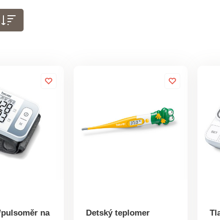
/pulsoměr na
Detský teplomer
Tl