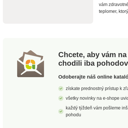
srdcovú (t
vám zdravotné
Predĺžená 
frekvenciu
hemoglobí
teplomer, kto
udáva, koľ
hemoglobín
krvi je nas
Je to veľmi
parameter
funkcie dý
oximeter 
Chcete, aby vám na 
využíva na
svetelné l
chodili iba pohodo
vlnových d
dopadajú n
vnútri prís
Odoberajte náš online katal
oximeter j
pre rizikov
získate prednostný prístup k 
napr. S oc
astmatikov,
všetky novinky na e-shope uvid
športovcov
každý týždeň vám pošleme inš
osoby, kto
vo veľkých
pohodu
(lyžiari, hor
Nízka hodn