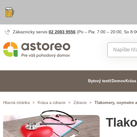
Zákaznícky servis
02 2083 9556
(Po – Pia: 7:00 – 20:00, So 8:0
Bytový textil
Domov
Krása
Hlavná stránka
>
Krása a zdravie
>
Zdravie
>
Tlakomery, oxymetre 
Tlako