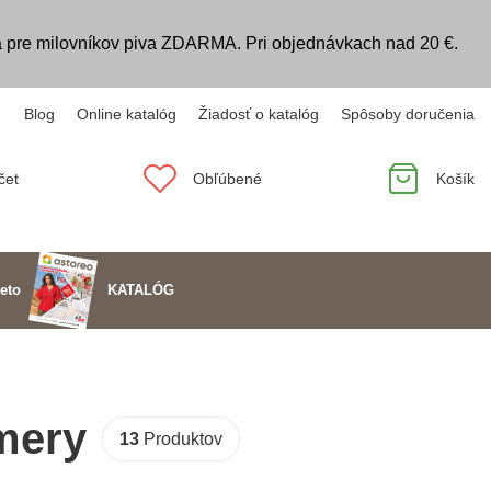
 pre milovníkov piva ZDARMA. Pri objednávkach nad 20 €.
Blog
Online katalóg
Žiadosť o katalóg
Spôsoby doručenia
čet
Obľúbené
Košík
KATALÓG
eto
mery
13
Produktov