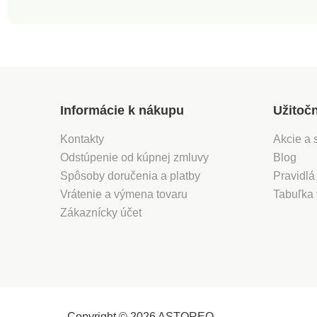
hemoglobí
poukazuje
choroby, a
ochorenia
ciest, ast
nedostatoč
Človek s n
hodnotou s
Informácie k nákupu
Užitoč
hemoglobí
vykazuje p
Kontakty
Akcie a 
dýchavično
srdcovej f
Odstúpenie od kúpnej zmluvy
Blog
náhle pote
Spôsoby doručenia a platby
Pravidlá
a pokles v
Vrátenie a výmena tovaru
Náhle zníž
Tabuľka 
hemoglobín
Zákaznícky účet
nutné ihneď
lekárom. C
známa sat
vyžaduje s
pomocou o
kontroly u 
Súčasťou b
puzdro na
Copyright © 2026 ASTOREO