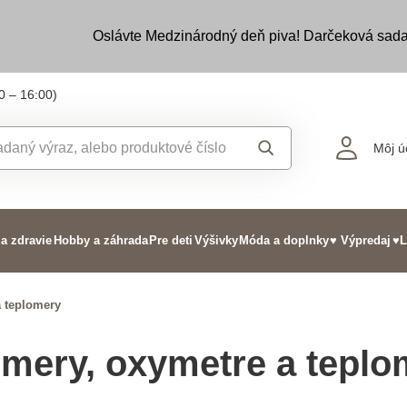
Oslávte Medzinárodný deň piva! Darčeková sada
0 – 16:00)
Môj ú
 a zdravie
Hobby a záhrada
Pre deti
Výšivky
Móda a doplnky
♥ Výpredaj
♥L
a teplomery
mery, oxymetre a teplo