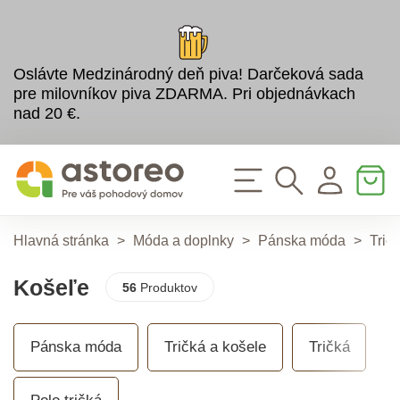
Oslávte Medzinárodný deň piva! Darčeková sada
pre milovníkov piva ZDARMA. Pri objednávkach
nad 20 €.
Hlavná stránka
>
Móda a doplnky
>
Pánska móda
>
Trič
Košeľe
56
Produktov
Pánska móda
Tričká a košele
Tričká