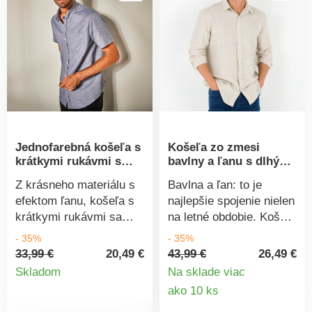
lem. Možno prať v
Mierne zaoblený spodný
práčke.
lem. Možno prať v
práčke.
Jednofarebná košeľa s
Košeľa zo zmesi
krátkymi rukávmi s
bavlny a ľanu s dlhými
efektom ľanu
rukávmi
Z krásneho materiálu s
Bavlna a ľan: to je
efektom ľanu, košeľa s
najlepšie spojenie nielen
krátkymi rukávmi sa
na letné obdobie. Košeľa
ľahko kombinuje.
na zapínanie s dlhými
- 35%
- 35%
Materiál príjemný na
rukávmi. Z letného
33,99 €
20,49 €
43,99 €
26,49 €
Detail
nosenie, ideálny na
elegantného materiálu.
Skladom
Na sklade viac
prelom sezóny. Golier s
Príjemne sa nosí.
Detail
ako 10 ks
produktu
gombíkmi na špičkách.
Košeľový golier.