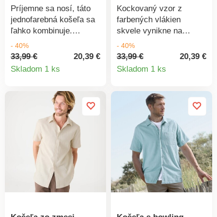
Príjemne sa nosí, táto
Kockovaný vzor z
jednofarebná košeľa sa
farbených vlákien
ľahko kombinuje.
skvele vynikne na
Košeľový golier.
flanelovej košeli.
- 40%
- 40%
Gombíková léga. 1
Materiál sa príjemne
33,99 €
20,39 €
33,99 €
20,39 €
Detail
Detail
náprsné našité vrecko.
nosí. Košeľový golier.
Skladom 1 ks
Skladom 1 ks
Dlhé rukávy, manžety
Gombíková léga. 1
produktu
produkt
na gombík. Na pleciach
náprsné našité vrecko.
sedlo. Pod sedlom
Dlhé rukávy s
vzadu sklady. Vpredu a
gombíkovými
vzadu zaoblený spodný
manžetami. Vzadu
lem. Možno prať v
dvojité sedlo. Oblý
práčke.
spodný lem vpredu a
vzadu. Možno prať v
práčke.