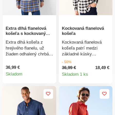
Extra dlhá flanelová
Kockovaná flanelová
košeľa s kockovaným
košeľa
vzorom
Extra dlhá košeľa z
Kockovaná flanelová
hrejivého flanelu, už
košeľa patrí medzi
žiaden odhalený chrbát!
základné kúsky
S dlhými rukávmi s
nadčasového šatníka!
- 50%
manžetami s gombíkom.
Farbené pruhy. Jemne
36,99 €
36,99 €
18,49 €
Detail
Detail
Na hrudi kapsička.
hrejivá. Dlhé rukávy. 2
Skladom
Skladom 1 ks
Zaoblené cípy. Vzadu
náprsné vrecká na
produktu
produkt
záhyb a dvojité sedlo.
gombík. Vzadu dvojité
Standard 100 by Oeko-
sedlo. Farebne zladené
Tex (n° CQ 1216/3
gombíky. Rovný spodný
IFTH). Táto známka
lem. Možno prať v
označuje textilné
práčke.
výrobky, ktoré boli