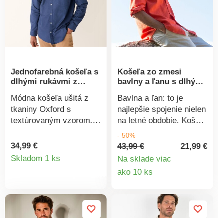
podrobené laboratórnym
testom na široké
spektrum škodlivých
látok a výrobok je
bezpečný nad rámec
platných noriem. Možno
Jednofarebná košeľa s
Košeľa zo zmesi
prať v práčke.
dlhými rukávmi z
bavlny a ľanu s dlhými
tkaniny Oxford
rukávmi
Módna košeľa ušitá z
Bavlna a ľan: to je
tkaniny Oxford s
najlepšie spojenie nielen
textúrovaným vzorom.
na letné obdobie. Košeľa
Kvalitný úplet. Košeľový
na zapínanie s dlhými
- 50%
golier s kontrastnou
rukávmi. Z letného
34,99 €
43,99 €
21,99 €
Detail
paspulou. Gombíková
elegantného materiálu.
Skladom 1 ks
Na sklade viac
léga. Dlhé rukávy,
Príjemne sa nosí.
Detail
ako 10 ks
produktu
manžety na gombík.
Košeľový golier.
produkt
Vpredu na ramenách a
Gombíková léga. Krátke
vzadu podšité sedlo.
rukávy. Sedlo na
Mierne zaoblený spodný
pleciach. Vzadu sedlo.