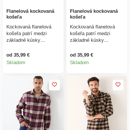
Flanelová kockovaná
Flanelová kockovaná
košeľa
košeľa
Kockovaná flanelová
Kockovaná flanelová
košeľa patrí medzi
košeľa patrí medzi
základné kúsky
základné kúsky
nadčasového šatníka!
nadčasového šatníka!
Farbené pruhy. Jemne
Farbené pruhy. Jemne
od 35,99 €
od 35,99 €
Detail
Detail
hrejivá. Dlhé rukávy. 2
hrejivá. Dlhé rukávy. 2
Skladom
Skladom
náprsné vrecká na
náprsné vrecká na
produktu
produkt
gombík. Vzadu dvojité
gombík. Vzadu dvojité
sedlo. Farebne zladené
sedlo. Farebne zladené
gombíky. Rovný spodný
gombíky. Rovný spodný
lem. Možno prať v
lem. Možno prať v
práčke.
práčke.