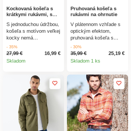
Kockovaná košeľa s
Pruhovaná košeľa s
krátkymi rukávmi, s
rukávmi na ohrnutie
motívom veľkých
S jednoduchou údržbou,
V plátennom vzhľade s
kociek
košeľa s motívom veľkej
optickým efektom,
kocky nemá
pruhovaná košeľa s
konkurenciu! Košeľový
rukávmi na ohrnutie
- 35%
- 30%
golier. Gombíková léga.
vhodná na rôzne
27,99 €
16,99 €
35,99 €
25,19 €
Detail
Detail
1 náprsné našité vrecko.
príležitosti. Úplet s
Skladom
Skladom 1 ks
Krátke rukávy. Sedlo na
optickým efektom.
produktu
produkt
pleciach. 2 sklady pod
Košeľový golier s
dvojitým sedlom vzadu.
gombíkmi na špičkách.
Vpredu a vzadu oblý
Gombíková léga. 2
spodný lem. Možno prať
našité náprsné vrecká.
v práčke.
Dlhé rukávy s
gombíkovým pútkom na
ohrnutie. Manžety na
gombík. Členitý strih
ramien. Vzadu dvojité