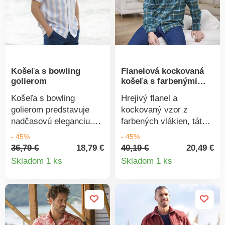
sociálnych kritérií.
1216/3 IFTH). Táto
známka označuje
textilné výrobky, ktoré
boli podrobené
laboratórnym testom na
široké spektrum
Košeľa s bowling
Flanelová kockovaná
škodlivých látok a
golierom
košeľa s farbenými
výrobok je bezpečný
vláknami
nad rámec platných
Košeľa s bowling
Hrejivý flanel a
noriem. Možno prať v
golierom predstavuje
kockovaný vzor z
práčke.
nadčasovú eleganciu.
farbených vlákien, táto
Skvelá do každého
pánska košeľa bude
- 45%
- 45%
mestského šatníka. Z
vždy skvelou voľbou.
36,79 €
18,79 €
40,19 €
20,49 €
Detail
Detail
polycotonu s textúrou.
Jemná hrejivá košeľa.
Skladom 1 ks
Skladom 1 ks
Príjemná v letnom
Kockovaný vzor z
produktu
produkt
období. Bowling golier.
farbených vlákien.
Vpredu gombíková léga.
Golier, gombíky v
Krátke rukávy. Vzadu
špičkách. Gombíková
dvojité sedlo. Rovný
léga. 1 náprsné našité