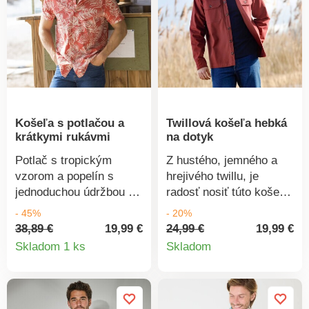
spodný lem. Možno prať
vrecko. Dlhé rukávy.
v práčke.
Manžety na gombík, 2
možnosti nastavenia.
Vzadu dvojité sedlo.
Zaoblený dolný lem.
Košeľa s potlačou a
Twillová košeľa hebká
krátkymi rukávmi
na dotyk
Potlač s tropickým
Z hustého, jemného a
vzorom a popelín s
hrejivého twillu, je
jednoduchou údržbou -
radosť nosiť túto košeľu!
táto košeľa s krátkymi
Košeľový golier.
- 45%
- 20%
rukávmi nemá chybu! Z
Gombíková léga. 2
38,89 €
19,99 €
24,99 €
19,99 €
Detail
Detail
materiálu, ktorý sa
náprsné našité vrecká s
Skladom 1 ks
Skladom
príjemne nosí.
chlopňou na gombík.
produktu
produkt
Gombíková léga. Krátke
Dlhé rukávy s
rukávy. Vzadu podšité
manžetami na gombíky.
sedlo. Vpredu a vzadu
Vpredu na ramenách a