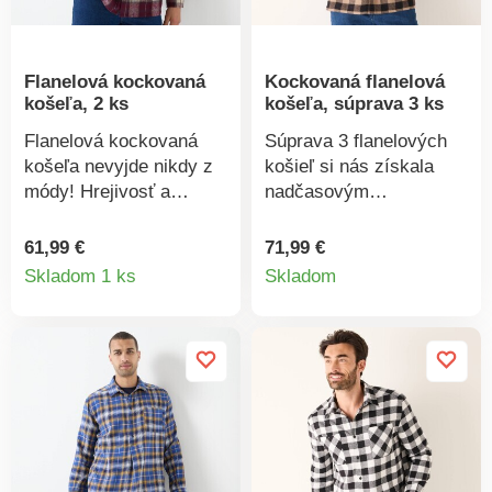
Flanelová kockovaná
Kockovaná flanelová
košeľa, 2 ks
košeľa, súprava 3 ks
Flanelová kockovaná
Súprava 3 flanelových
košeľa nevyjde nikdy z
košieľ si nás získala
módy! Hrejivosť a
nadčasovým
príjemné farby: to je
kockovaným vzorom!
pravé! Dlhé rukávy. Na
Farbené pruhy. Jemne
61,99 €
71,99 €
Detail
Detail
hrudi vrecko. Manžety s
hrejivé. Dlhé rukávy. 2
Skladom 1 ks
Skladom
gombíkom. Rovné cípy.
náprsné vrecká na
produktu
produkt
Vzadu podšité sedlo.
gombík. Vzadu dvojité
Súprava 2 košieľ: zelená
sedlo. Farebne zladené
+ bordó. Možno prať v
gombíky. Rovný spodný
práčke.
lem. Možno prať v
práčke.