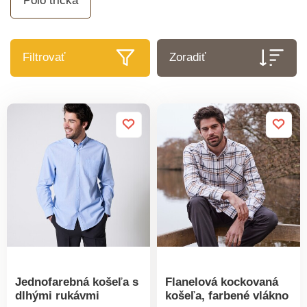
Polo tričká
Filtrovať
Zoradiť
Jednofarebná košeľa s
Flanelová kockovaná
dlhými rukávmi
košeľa, farbené vlákno