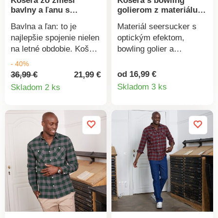
Košeľa zo zmesi
Košeľa s bowling
bavlny a ľanu s
golierom z materiálu
krátkymi rukávmi
seersucker
Bavlna a ľan: to je
Materiál seersucker s
najlepšie spojenie nielen
optickým efektom,
na letné obdobie. Košeľa
bowling golier a
na zapínanie s krátkymi
aktuálnej farby - to je
- 40%
rukávmi. Z letného
košeľa s krátkymi
od 16,99 €
36,99 €
21,99 €
Detail
Detail
elegantného materiálu.
rukávmi, ktorá by Vám
Skladom 3 ks
Skladom 2 ks
Príjemne sa nosí.
tento rok v lete nemala
produkt
produktu
Košeľový golier.
chýbať. Z príjemného
Gombíková léga. Krátke
materiálu. Bowling
rukávy. Sedlo na
golier. Gombíková léga.
pleciach. Vzadu sedlo.
Náprsné našité vrecko.
Mierne zaoblený spodný
Krátke rukávy. Vzadu
lem. Možno prať v
dvojité sedlo. 2 sklady
práčke.
pod sedlom. Rovný
spodný lem. Možno prať
v práčke.