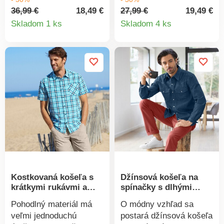
Farbené pruhy. Jemne
s krátkymi rukávmi sa
36,99 €
18,49 €
27,99 €
19,49 €
Detail
Detail
hrejivá. Dlhé rukávy. 2
postará o štýlový
Skladom 1 ks
Skladom 4 ks
náprsné vrecká na
vzhľad. Košeľový golier.
produktu
produkt
gombík. Vzadu dvojité
Gombíková léga. 1
sedlo. Farebne zladené
náprsné našité vrecko.
gombíky. Rovný spodný
Krátke rukávy. Na
lem. Možno prať v
ramenách prestrih.
práčke.
Vzadu dvojité sedlo a 2
záševky. Oblý spodný
lem. Rýchloschnúca.
Nie je potrebné žehliť.
Možno prať v práčke.
Kostkovaná košeľa s
Džínsová košeľa na
krátkymi rukávmi a
spínačky s dlhými
drobnými kockami
rukávmi
Pohodlný materiál má
O módny vzhľad sa
veľmi jednoduchú
postará džínsová košeľa