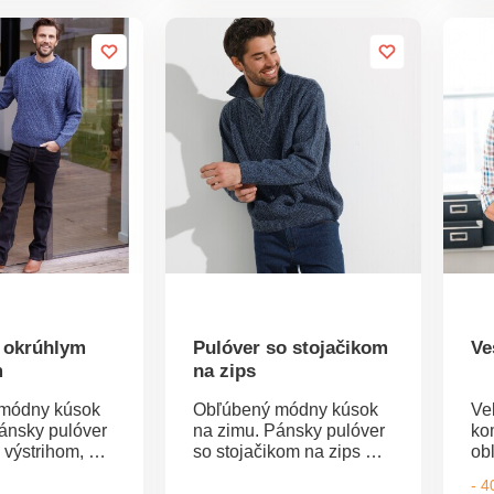
ýstrih.
Rolákový výstrih.
10
é zakončenie.
Vrúbkované zakončenie.
12
 v práčke.
Možno prať v práčke.
zn
výr
po
te
sp
a 
na
no
pr
s okrúhlym
Pulóver so stojačikom
Ve
m
na zips
módny kúsok
Obľúbený módny kúsok
Ve
ánsky pulóver
na zimu. Pánsky pulóver
ko
 výstrihom, má
so stojačikom na zips má
ob
etené vzory v
ozdobné pletené vzory v
ru
- 
e. Chrbát a
írskom štýle. Chrbát a
"V