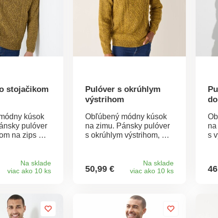
o stojačikom
Pulóver s okrúhlym
Pu
výstrihom
do
módny kúsok
Obľúbený módny kúsok
Ob
ánsky pulóver
na zimu. Pánsky pulóver
na
kom na zips má
s okrúhlym výstrihom, má
s 
etené vzory v
ozdobné pletené vzory v
oz
e. Chrbát a
írskom štýle. Chrbát a
írs
yžového vzoru.
rukávy z ryžového vzoru.
ru
Na sklade
Na sklade
50,99 €
46
viac ako 10 ks
viac ako 10 ks
e do
Zakončenie do
Za
ého úpletu
vrúbkovaného úpletu
úp
ihu, na konci
okolo výstrihu, na konci
na
 na spodnom
rukávov a na spodnom
sp
no prať v
okraji. Možno prať v
na