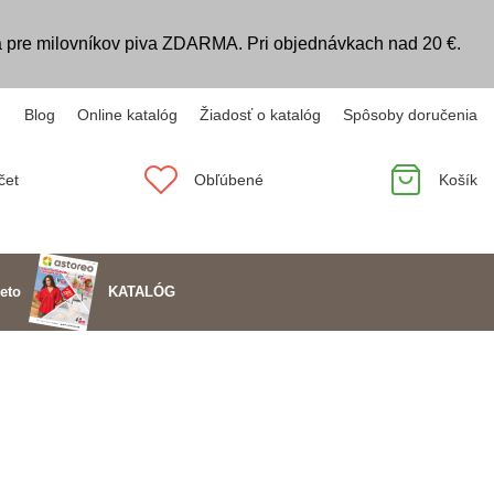
 pre milovníkov piva ZDARMA. Pri objednávkach nad 20 €.
Blog
Online katalóg
Žiadosť o katalóg
Spôsoby doručenia
čet
Obľúbené
Košík
KATALÓG
eto