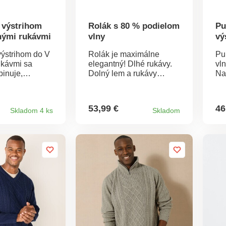
 výstrihom
Rolák s 80 % podielom
Pu
hými rukávmi
vlny
vý
úp
výstrihom do V
Rolák je maximálne
Pu
vl
ukávmi sa
elegantný! Dlhé rukávy.
vl
inuje,
Dolný lem a rukávy
Na
 sa samy!
zakončené vrúbkovaním.
hl
V. Dlhé rukávy.
S vysokým podielom
Prí
é lemy.
vlny. Možno prať v
Okr
53,99 €
46
Skladom 4 ks
Skladom
100 by Oeko-
práčke.
ru
 1216/3 IFTH).
za
ka označuje
10
robky, ktoré boli
12
 laboratórnym
zn
široké
výr
kodlivých látok
po
je bezpečný
te
 platných
sp
žno prať v
a 
na
no