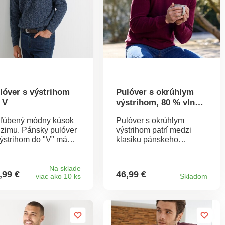
lóver s výstrihom
Pulóver s okrúhlym
 V
výstrihom, 80 % vlna,
20 % polyamid
ľúbený módny kúsok
Pulóver s okrúhlym
 zimu. Pánsky pulóver
výstrihom patrí medzi
výstrihom do "V" má
klasiku pánskeho
dobné pletené vzory v
šatníka! Jahňacia vlna je
kom štýle. Chrbát a
tak hrejivá. Okrúhly
kávy z ryžového vzoru.
výstrih. Dlhé rukávy.
Na sklade
,99 €
46,99 €
viac ako 10 ks
Skladom
končený vrúbkovaným
Pružné zakončenie.
letom okolo výstrihu,
Možno prať v práčke na
 konci rukávov a na
30 °C cyklus vlna.
odnom okraji. Perte
ruby.