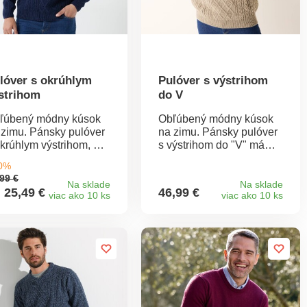
áčke.
lóver s okrúhlym
Pulóver s výstrihom
strihom
do V
ľúbený módny kúsok
Obľúbený módny kúsok
 zimu. Pánsky pulóver
na zimu. Pánsky pulóver
okrúhlym výstrihom, má
s výstrihom do "V" má
dobné pletené vzory v
ozdobné pletené vzory v
50%
kom štýle. Chrbát a
írskom štýle. Chrbát a
99 €
kávy z ryžového vzoru.
rukávy z ryžového vzoru.
Na sklade
Na sklade
 25,49 €
46,99 €
viac ako 10 ks
viac ako 10 ks
končenie do
Zakončený vrúbkovaným
úbkovaného úpletu
úpletom okolo výstrihu,
lo výstrihu, na konci
na konci rukávov a na
kávov a na spodnom
spodnom okraji. Perte
aji. Možno prať v
naruby.
áčke.