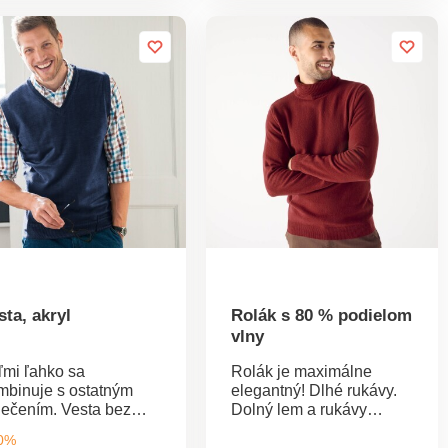
0 by Oeko-Tex (n° CQ
vlna.
16 / 3 IFTH). Táto
ámka označuje textilné
obky, ktoré boli
drobené laboratórnym
stom na široké
ektrum škodlivých látok
výrobok je bezpečný
d rámec platných
riem. Možno prať v
áčke.
sta, akryl
Rolák s 80 % podielom
vlny
ľmi ľahko sa
Rolák je maximálne
mbinuje s ostatným
elegantný! Dlhé rukávy.
lečením. Vesta bez
Dolný lem a rukávy
kávov s výstrihom do
zakončené vrúbkovaním.
40%
" je príjemná na
S vysokým podielom