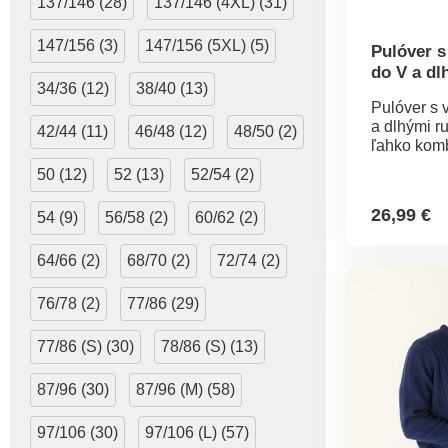
137/146 (28)
137/146 (4XL) (31)
147/156 (3)
147/156 (5XL) (5)
Pulóver s
do V a dl
34/36 (12)
38/40 (13)
Pulóver s 
a dlhými r
42/44 (11)
46/48 (12)
48/50 (2)
ľahko komb
presvedčte
50 (12)
52 (13)
52/54 (2)
Výstrih do 
Vrúbkovan
26,99 €
54 (9)
56/58 (2)
60/62 (2)
Standard 
Tex (n° CQ
Táto znám
64/66 (2)
68/70 (2)
72/74 (2)
textilné vý
podrobené
76/78 (2)
77/86 (29)
testom na 
spektrum š
77/86 (S) (30)
78/86 (S) (13)
a výrobok 
nad rámec
87/96 (30)
87/96 (M) (58)
noriem. Mo
práčke.
97/106 (30)
97/106 (L) (57)