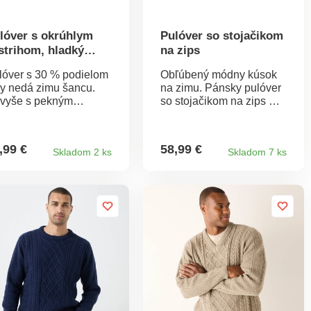
lóver s okrúhlym
Pulóver so stojačikom
strihom, hladký
na zips
let s 30 % podielom
lóver s 30 % podielom
Obľúbený módny kúsok
ny
ny nedá zimu šancu.
na zimu. Pánsky pulóver
vyše s pekným
so stojačikom na zips má
adkým vzorom.
ozdobné pletené vzory v
jemne sa nosí. Hrejivý.
írskom štýle. Chrbát a
úhly výstrih. Dlhé
rukávy z ryžového vzoru.
,99 €
58,99 €
Skladom 2 ks
Skladom 7 ks
kávy. Vrúbkované
Zakončenie do
končenie. Standard
vrúbkovaného úpletu
0 by Oeko-Tex (n° CQ
okolo výstrihu, na konci
16/3 IFTH). Táto
rukávov a na spodnom
ámka označuje textilné
okraji. Možno prať v
obky, ktoré boli
práčke.
drobené laboratórnym
stom na široké
ektrum škodlivých látok
výrobok je bezpečný
d rámec platných
riem. Možno prať v