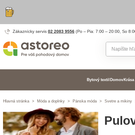
Zákaznícky servis
02 2083 9556
(Po – Pia: 7:00 – 20:00, So 8:0
Bytový textil
Domov
Krása
Hlavná stránka
>
Móda a doplnky
>
Pánska móda
>
Svetre a mikiny
Pulo