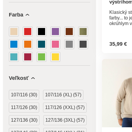
výstrihom
Klasický s
Farba
farby... to 
okrúhlym v
materiálu 
údržbou. Ok
Dlhé rukáv
35,99 €
lemy. Možn
práčke na 
vlna.
Veľkosť
107/116 (30)
107/116 (XL) (57)
117/126 (30)
117/126 (XXL) (57)
127/136 (30)
127/136 (3XL) (57)