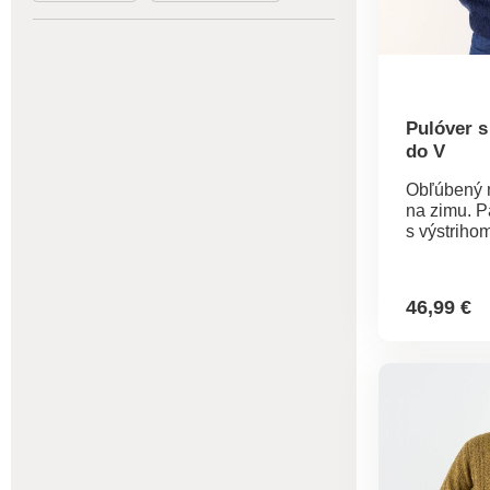
Pulóver s
do V
Obľúbený 
na zimu. P
s výstriho
ozdobné pl
írskom štýl
rukávy z r
46,99 €
Zakončený
úpletom ok
na konci r
spodnom ok
naruby.