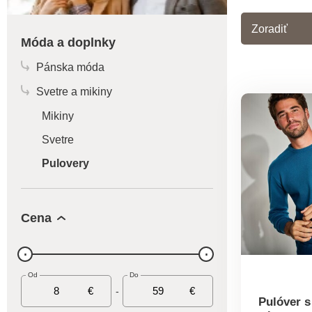
Zoradiť
Móda a doplnky
Pánska móda
Svetre a mikiny
Mikiny
Svetre
Pulovery
Cena
Od
Do
€
€
-
Pulóver 