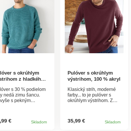
lóver s okrúhlym
Pulóver s okrúhlym
strihom z hladkého
výstrihom, 100 % akryl
letu s 30 % vlny
lóver s 30 % podielom
Klasický strih, moderné
ny nedá zimu šancu.
farby... to je pulóver s
vyše s pekným
okrúhlym výstrihom. Z
adkým vzorom.
materiálu s ľahkou
jemne sa nosí. Hrejivý.
údržbou. Okrúhly výstrih.
úhly výstrih. Dlhé
Dlhé rukávy. Pružné
,99 €
35,99 €
Skladom
Skladom
kávy. Vrúbkované
lemy. Možno prať v
končenie. Standard
práčke na 30 °C cyklus