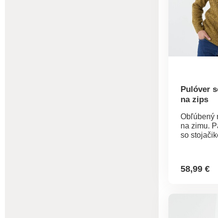
Pulóver s
na zips
Obľúbený 
na zimu. P
so stojači
ozdobné pl
írskom štýl
rukávy z r
58,99 €
Zakončeni
vrúbkovan
okolo výstr
rukávov a
okraji. Mož