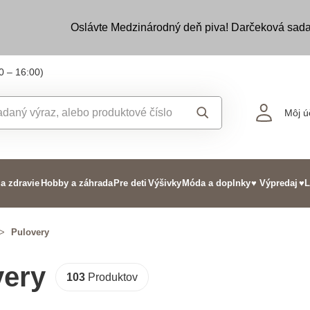
Oslávte Medzinárodný deň piva! Darčeková sada
0 – 16:00)
Môj ú
 a zdravie
Hobby a záhrada
Pre deti
Výšivky
Móda a doplnky
♥ Výpredaj
♥L
>
Pulovery
very
103
Produktov