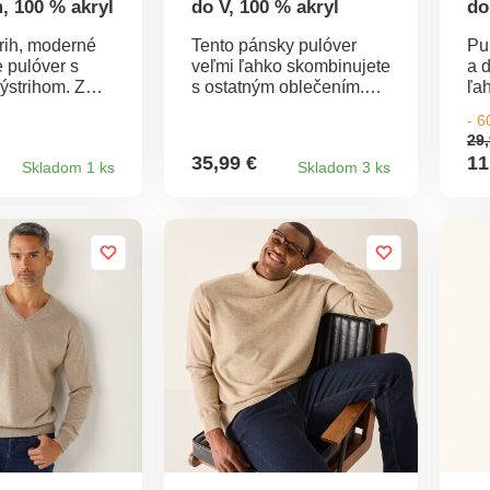
, 100 % akryl
do V, 100 % akryl
do
trih, moderné
Tento pánsky pulóver
Pu
je pulóver s
veľmi ľahko skombinujete
a 
ýstrihom. Z
s ostatným oblečením.
ľa
s ľahkou
Má dlhé rukávy a výstrih
pr
- 
rúhly výstrih.
do V. Príjemne sa nosí a
Výs
29,
y. Pružné
veľmi ľahko udržiava,
Vr
35,99 €
11
Skladom 1 ks
Skladom 3 ks
o prať v
zárukou kvality je značka
St
30 °C cyklus
Excellence. Možno prať v
Te
práčke.
Tá
tex
po
te
sp
a 
na
no
pr