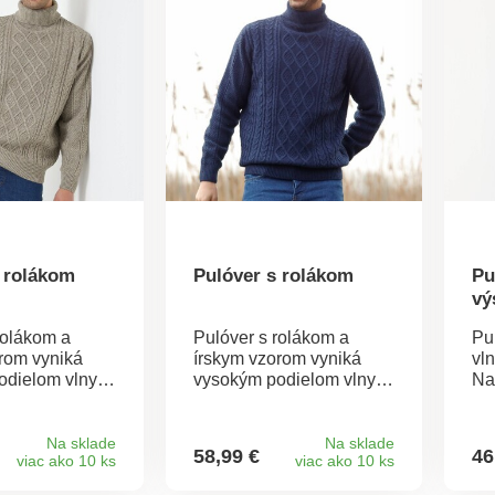
práčke.
 rolákom
Pulóver s rolákom
Pu
vý
úp
rolákom a
Pulóver s rolákom a
Pu
rom vyniká
írskym vzorom vyniká
vl
dielom vlny,
vysokým podielom vlny,
Na
ému je tak
vďaka ktorému je tak
hl
sky pletený vzor
hrejivý! Írsky pletený vzor
Prí
 diele. Dlhé
na prednom diele. Dlhé
Okr
Na sklade
Na sklade
58,99 €
46
viac ako 10 ks
viac ako 10 ks
adný diel s
rukávy a zadný diel s
ru
 vzorom.
hráškovým vzorom.
za