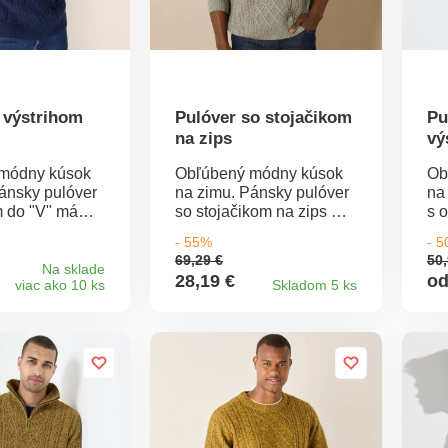
pr
 výstrihom
Pulóver so stojačikom
Pu
na zips
vý
módny kúsok
Obľúbený módny kúsok
Ob
ánsky pulóver
na zimu. Pánsky pulóver
na
m do "V" má
so stojačikom na zips má
s 
etené vzory v
ozdobné pletené vzory v
oz
- 55%
- 
e. Chrbát a
írskom štýle. Chrbát a
írs
69,29 €
50,
yžového vzoru.
rukávy z ryžového vzoru.
ru
Na sklade
28,19 €
od
viac ako 10 ks
Skladom 5 ks
 vrúbkovaným
Zakončenie do
Za
olo výstrihu,
vrúbkovaného úpletu
vr
ukávov a na
okolo výstrihu, na konci
oko
raji. Perte
rukávov a na spodnom
ru
okraji. Možno prať v
okr
práčke.
pr