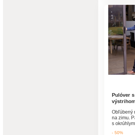
Rolákový v
Vrúbkovan
Možno prať
Pulóver 
výstriho
Obľúbený 
na zimu. P
s okrúhlym
ozdobné pl
- 50%
írskom štýl