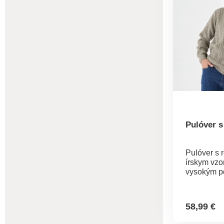
práčke.
Pulóver s
Pulóver s 
írskym vzo
vysokým po
vďaka ktor
hrejivý! Ír
na prednom
58,99 €
rukávy a z
hráškovým