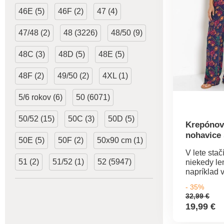
podrobené
testom na 
46E (5)
46F (2)
47 (4)
spektrum š
a výrobok 
47/48 (2)
48 (3226)
48/50 (9)
nad rámec
noriem. Mo
48C (3)
48D (5)
48E (5)
°C.
48F (2)
49/50 (2)
4XL (1)
5/6 rokov (6)
50 (6071)
50/52 (15)
50C (3)
50D (5)
Krepónov
nohavice
50E (5)
50F (2)
50x90 cm (1)
pásom a 
V lete stač
slnká
51 (2)
51/52 (1)
52 (5947)
niekedy le
napríklad 
nohavice! 
- 35%
krepónový
32,99 €
sa príjemn
19,99 €
elastickém
slnečnou p