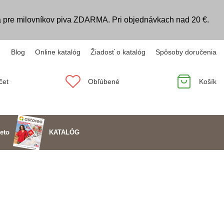
 pre milovníkov piva ZDARMA. Pri objednávkach nad 20 €.
Blog
Online katalóg
Žiadosť o katalóg
Spôsoby doručenia
čet
Obľúbené
Košík
KATALÓG
eto