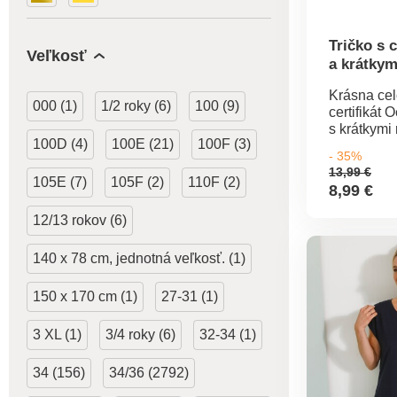
Tričko s 
Veľkosť
a krátkym
Krásna cel
000 (1)
1/2 roky (6)
100 (9)
certifikát 
s krátkymi
100D (4)
100E (21)
100F (3)
nemalo un
- 35%
pozornosti
13,99 €
výstrih. Kr
105E (7)
105F (2)
110F (2)
8,99 €
Rovný spo
Standard 
12/13 rokov (6)
Tex (n° CQ
IFTH). Tá
140 x 78 cm, jednotná veľkosť. (1)
označuje te
ktoré boli
150 x 170 cm (1)
27-31 (1)
laboratórn
široké spe
škodlivých 
3 XL (1)
3/4 roky (6)
32-34 (1)
výrobok je
rámec plat
34 (156)
34/36 (2792)
Možno prať