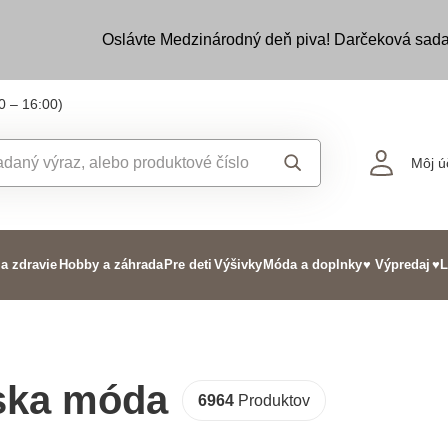
Oslávte Medzinárodný deň piva! Darčeková sada
0 – 16:00)
Môj ú
 a zdravie
Hobby a záhrada
Pre deti
Výšivky
Móda a doplnky
♥ Výpredaj
♥L
ka móda
6964
Produktov