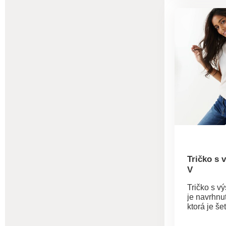
dodajú Váš
poriadnu 
ležérnosti.
inšpirova
na pláži. 
krepónu sa
nosia. Širo
Bežná výš
Pružný pás
bočných šv
nohavice 
lemom. Mo
práčke.
Tričko s 
V
Tričko s v
je navrhnut
ktorá je še
životnému 
Voľný výstr