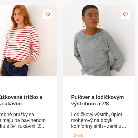
 Oeko-Tex (n° CQ 1216
2 našité vrecká. Dlhé
3 IFTH). Táto známka
rukávy. Rovný spodný
ačuje textilné výrobky,
lem. Možno prať v
oré boli podrobené
práčke.
boratórnym testom na
roké spektrum
dlivých látok a
robok je bezpečný nad
mec platných noriem.
žno prať v práčke.
úžkované tričko s
Pulóver s lodičkovým
4 rukávmi
výstrihom a 7/8
rukávmi
rebné prúžky sa
Lodičkový výstrih, úplet
nímajú na bavlnenom
mohérový na dotyk,
čku s 3/4 rukávmi. Z
komfortný strih - zamilujte
vlneného džerseja.
si aj Vy tento krásny
- 35%
úhly výstrih. 3/4
pulóver. Rovný strih.