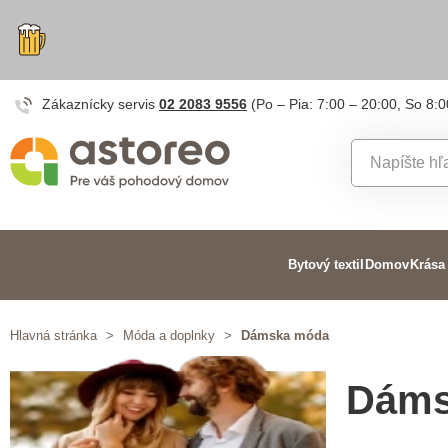
Zákaznícky servis
02 2083 9556
(Po – Pia: 7:00 – 20:00, So 8:0
Bytový textil
Domov
Krása
Hlavná stránka
>
Móda a doplnky
>
Dámska móda
Dáms