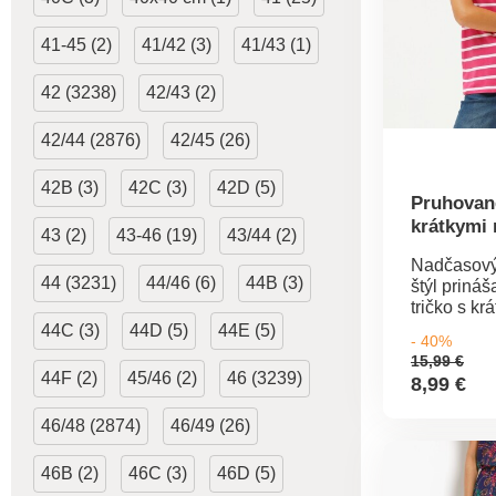
výrobky, kt
podrobené
41-45 (2)
41/42 (3)
41/43 (1)
testom na 
spektrum š
42 (3238)
42/43 (2)
a výrobok 
nad rámec
noriem. Mo
42/44 (2876)
42/45 (26)
práčke.
42B (3)
42C (3)
42D (5)
Pruhované
krátkymi
43 (2)
43-46 (19)
43/44 (2)
Nadčasový
44 (3231)
44/46 (6)
44B (3)
štýl priná
tričko s kr
Navyše s c
44C (3)
44D (5)
44E (5)
- 40%
Oeko-Tex.
15,99 €
výstrih. Kr
44F (2)
45/46 (2)
46 (3239)
8,99 €
Rovný spo
Standard 
46/48 (2874)
46/49 (26)
Tex (n° CQ
Táto znám
46B (2)
46C (3)
46D (5)
textilné vý