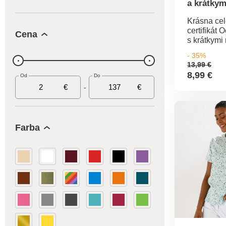
a krátkym
Krásna cel
certifikát 
Cena
s krátkymi
nemalo un
- 35%
pozornosti
13,99 €
výstrih. Kr
8,99 €
Od
Do
Rovný spo
€
€
-
Standard 
Tex (n° CQ
IFTH). Tá
označuje te
ktoré boli
Farba
laboratórn
široké spe
škodlivých 
výrobok je
rámec plat
Možno prať