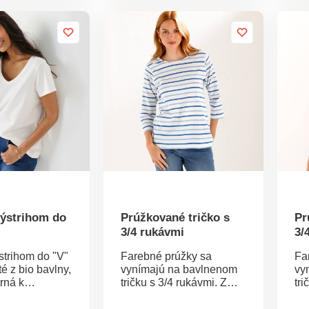
mu outfitu
Originálna potlač
by
dávku
palmových listov. Z
/ 
 Potlač
ľahkého krepónu sa
ozn
ná dovolenkou
príjemne nosia. Široký
kt
Z ľahkého
módny strih. Bežná výška
la
 príjemne
pása. Pružný pás. 2
ši
ký módny strih.
vrecká v bočných švoch.
ško
ka pása.
Široké nohavice
vý
. 2 vrecká v
zakončené lemom.
rá
och. Široké
Možno prať v práčke.
Mo
zakončené
žno prať v
výstrihom do
Prúžkované tričko s
Pr
3/4 rukávmi
3/
ýstrihom do "V"
Farebné prúžky sa
Fa
é z bio bavlny,
vynímajú na bavlnenom
vy
trná k
tričku s 3/4 rukávmi. Z
tri
prostrediu.
bavlneného džerseja.
ba
ih do "V".
Okrúhly výstrih. 3/4
Okr