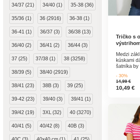
34/37 (21)
34/40 (1)
35-38 (36)
35/36 (1)
36 (2916)
36-38 (1)
36-41 (1)
36/37 (3)
36/38 (13)
Tričko s 
výstrihom
36/40 (2)
36/41 (2)
36/44 (3)
rukávmi
Medzi zák
37 (25)
37/38 (1)
38 (3258)
kúskami 
šatníka by
38/39 (5)
38/40 (2919)
tričko s ok
- 30%
výstrihom 
14,99 €
rukávmi. R
38/41 (23)
38B (3)
39 (25)
10,49 €
Vzdušný d
príjemný n
39-42 (23)
39/40 (3)
39/41 (1)
Okrúhly výs
rukávy s o
39/42 (19)
3XL (32)
40 (3270)
ramená. R
lem. Stand
bypodľa O
40/41 (5)
40/42 (8)
40B (3)
1216 / 3 I
známka ozn
40C (3)
40x40 cm (1)
41 (25)