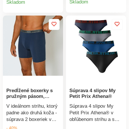
Skladom
Skladom
Úplet interlock je veľmi
nápisom. Froté vnútorná
produkt
produktu
ľahký a jemne Vás
strana pása. Predný diel
zahreje. Vrúbkovanie
a rozkrok podšité.
1x1. Dlhé spodky majú
Súprava 3 ks. Standard
elastický pás. Možno
100 by Oeko-Tex (n° CQ
prať v práčke.
1216 / 3 IFTH). Táto
známka označuje
textilné výrobky, ktoré
boli podrobené
laboratórnym testom na
široké spektrum
škodlivých látok a
výrobok je bezpečný
Predĺžené boxerky s
Súprava 4 slipov My
nad rámec platných
pružným pásom,
Petit Prix Athena®
noriem. Bielu bielizeň
súprava 2 ks
perte na 95 °C, farebnú
V ideálnom strihu, ktorý
Súprava 4 slipov My
na 60 °C.
padne ako druhá koža -
Petit Prix Athena® v
súprava 2 boxeriek v
obľúbenom strihu a s
dlhom strihu je
vysokým podielom
- 40%