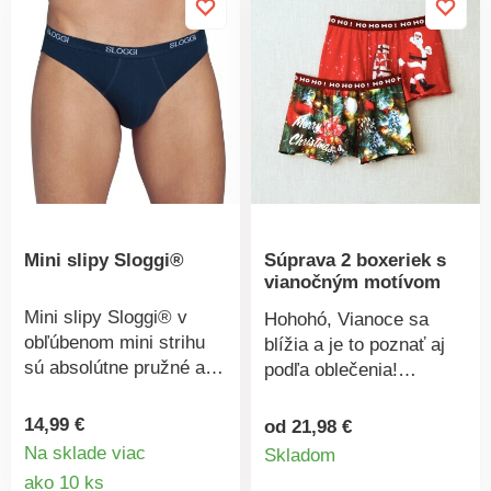
Možno prať v práčke.
Široká, výrazná guma v
páse. Súprava 3
čiernych a 3 zladených
kusov: námornícky
modrej + čiernej + sivej.
Standard 100 by Oeko-
Tex (n° CQ 1216/3
IFTH). Táto známka
označuje textilné
výrobky, ktoré boli
Mini slipy Sloggi®
Súprava 2 boxeriek s
podrobené laboratórnym
vianočným motívom
testom na široké
spektrum škodlivých
Mini slipy Sloggi® v
Hohohó, Vianoce sa
látok a výrobok je
obľúbenom mini strihu
blížia a je to poznať aj
bezpečný nad rámec
sú absolútne pružné a
podľa oblečenia!
platných noriem. Možno
pohodlné. Pružný pás s
Súprava 2 originálnych
prať na 30 °C.
nápisom. Froté vnútorná
boxeriek s vianočným
14,99 €
od 21,98 €
Detail
strana pása. Standard
motívom z jemného
Na sklade viac
Skladom
100 by Oeko-Tex (n° CQ
Detail
mikrovlákna. Zladená
ako 10 ks
produkt