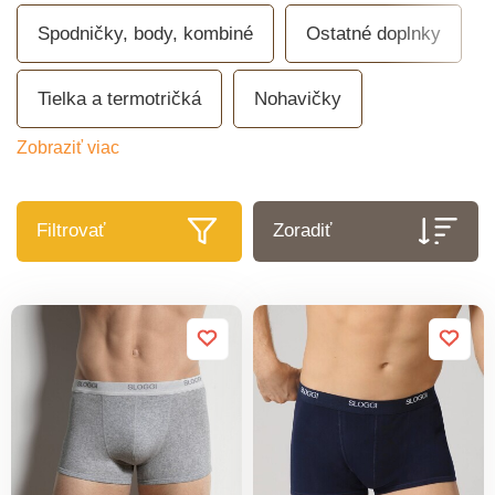
Spodničky, body, kombiné
Ostatné doplnky
Tielka a termotričká
Nohavičky
Zobraziť viac
Filtrovať
Zoradiť