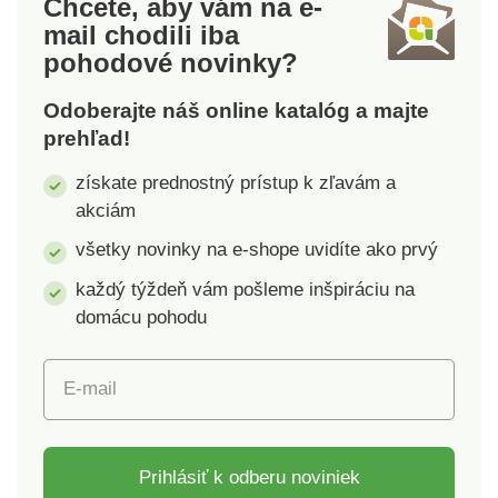
Chcete, aby vám na e-
perte na 95 °C, farebnú
perte na 95 °C, farebnú
mail
chodili iba
na 60 °C.
na 60 °C.
pohodové novinky?
Odoberajte náš online katalóg a majte
prehľad!
získate prednostný prístup k zľavám a
akciám
všetky novinky na e-shope uvidíte ako prvý
každý týždeň vám pošleme inšpiráciu na
domácu pohodu
E-mail
Prihlásiť k odberu noviniek