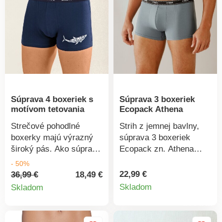
Plochý pás. Súprava 3
ks jednofarebných
slipov. Standard 100 by
Öko-Tex (n° CQ
1216/3). Táto známka
označuje textilné
výrobky, ktoré boli
podrobené laboratórnym
Súprava 4 boxeriek s
Súprava 3 boxeriek
testom na široké
motívom tetovania
Ecopack Athena
spektrum škodlivých
látok a výrobok je
Strečové pohodlné
Strih z jemnej bavlny,
bezpečný nad rámec
boxerky majú výrazný
súprava 3 boxeriek
platných noriem. Možno
široký pás. Ako súprava
Ecopack zn. Athena
prať v práčke.
4 ks. Pružný výrazný
nemá chybu! Módne
- 50%
pás, vpredu s popisom.
boxerky sa príjemne
22,99 €
36,99 €
18,49 €
Detail
Detail
Motív na ľavej
nosenia. Zaručené
Skladom
Skladom
nohavičke. Predný diel
pohodlie vďaka
produkt
produktu
podšitý. Zakončené
zadnému dielu a
dvojitým prešitím.
podšívke vpredu.