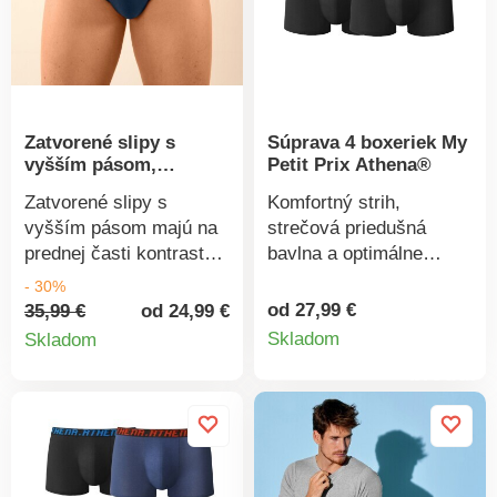
Zatvorené slipy s
Súprava 4 boxeriek My
vyšším pásom,
Petit Prix Athena®
súprava 6 ks
Zatvorené slipy s
Komfortný strih,
vyšším pásom majú na
strečová priedušná
prednej časti kontrastné
bavlna a optimálne
prúžky. Široký elastický
pohodlie, to je súprava 4
- 30%
pás. Podšitý predný diel
boxeriek My Petit Prix
od 27,99 €
35,99 €
od 24,99 €
Detail
Detail
a rozkrok pre väčšie
Athena®. Pohodlný
Skladom
Skladom
pohodlie a ochranu.
strih. V páse široká
produkt
produktu
Súprava 6 ks. Standard
guma s nápisom.
100 by Oeko-Tex (n° CQ
Podšitý predný diel.
1216 / 3 IFTH). Táto
Súprava 4 ks. Standard
známka označuje
100 by Oeko-Tex (n° CQ
textilné výrobky, ktoré
1216/3 IFTH). Táto