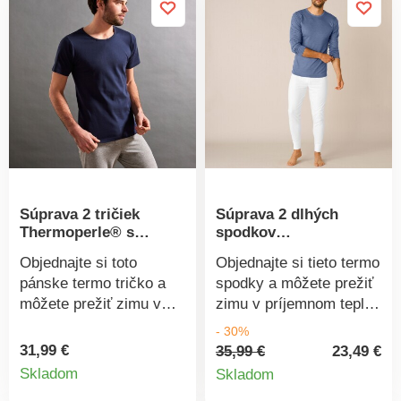
na 40 °C.
zahreje. Vrúbkovanie
1x1. Tričko má krátke
rukávy a okrúhly
výstrih. Súprava 2 ks.
Možno prať v práčke.
Súprava 2 tričiek
Súprava 2 dlhých
Thermoperle® s
spodkov
okrúhlym výstrihom a
Thermoperle®
Objednajte si toto
Objednajte si tieto termo
krátkymi rukávmi,
pánske termo tričko a
spodky a môžete prežiť
mierne hrejivé
môžete prežiť zimu v
zimu v príjemnom teple!
príjemnom teple!
Dokonalé potešenie a
- 30%
Dokonalé potešenie a
100 % hebkosť ponúka
31,99 €
35,99 €
23,49 €
Detail
Detail
100 % hebkosť ponúka
100 % bavlna interlock!
Skladom
Skladom
100 % bavlna interlock!
Úplet interlock je veľmi