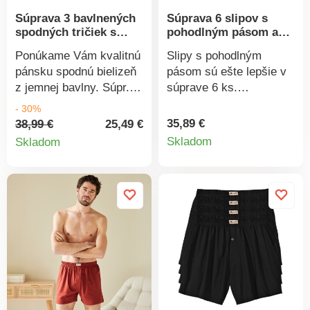
látok a výrobok je
látok a výrobok je
Súprava 3 bavlnených
Súprava 6 slipov s
bezpečný nad rámec
bezpečný nad rámec
spodných tričiek s
pohodlným pásom a
platných noriem. Možno
platných noriem. Možno
okrúhlym výstrihom
kontrastnou paspulou
prať v práčke.
prať v práčke.
Ponúkame Vám kvalitnú
Slipy s pohodlným
pánsku spodnú bielizeň
pásom sú ešte lepšie v
z jemnej bavlny. Súpr. 3
súprave 6 ks.
tričiek s okrúhlym
Kontrastná paspula.
- 30%
výstrihom a krátkymi
Pružný potiahnutý pas.
35,89 €
38,99 €
25,49 €
Detail
Detail
rukávmi z mäkkého
Podšitý predný diel a
Skladom
Skladom
vrúbkovaného úpletu
rozkrok Vám zaručí
produkt
produktu
1x1 Vám iste príde
príjemné nosenie.
vhod. Kvalita
Súprava 6 ks. Možno
Excellence. Bielu
prať v práčke.
bielizeň perte na 95 °C,
farebnú na 40 °C.