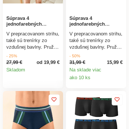
Súprava 4
Súprava 4
jednofarebných
jednofarebných
trenírok
trenírok
V prepracovanom strihu,
V prepracovanom strihu,
také sú trenírky zo
také sú trenírky zo
vzdušnej bavlny. Pružný
vzdušnej bavlny. Pružný
potiahnutý pas.
potiahnutý pas.
- 25%
- 50%
Rázporok na 1 gombík.
Rázporok na 1 gombík.
27,99 €
od 19,99 €
31,99 €
15,99 €
Detail
Zakončenie dvojitým
Zakončenie dvojitým
Skladom
Na sklade viac
prešitím. Možno prať v
prešitím. Možno prať v
Detail
ako 10 ks
produktu
práčke.
práčke.
produkt