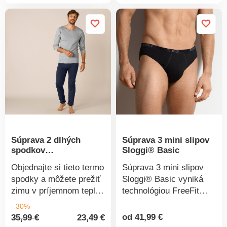
produktu
produkt
Úplet interlock je veľmi
ľahký a jemne Vás
ľahký a jemne Vás
zahreje. Vrúbkovanie
zahreje. Vrúbkovanie
1x1. Dlhé spodky majú
1x1. Tričko má krátke
elastický pás. Možno
rukávy a okrúhly
prať v práčke.
výstrih. Súprava 2 ks.
Možno prať v práčke.
Súprava 2 dlhých
Súprava 3 mini slipov
spodkov
Sloggi® Basic
Thermoperle®
Objednajte si tieto termo
Súprava 3 mini slipov
spodky a môžete prežiť
Sloggi® Basic vyniká
zimu v príjemnom teple!
technológiou FreeFit
Dokonalé potešenie a
Xmove na extra jemnej
- 30%
100 % hebkosť ponúka
bavlne. Strih mini.
od 41,99 €
35,99 €
23,49 €
Detail
Detail
100 % bavlna interlock!
Široký pružný pás s