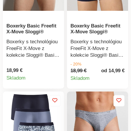
Boxerky Basic Freefit
Boxerky Basic Freefit
X-Move Sloggi®
X-Move Sloggi®
Boxerky s technológiou
Boxerky s technológiou
FreeFit X-Move z
FreeFit X-Move z
kolekcie Sloggi® Basic
kolekcie Sloggi® Basic
kombinujú kvalitné
kombinujú kvalitné
- 20%
spracovanie a skvele
spracovanie a skvele
18,99 €
18,99 €
od 14,99 €
Detail
Detail
padnúci strih. Pružný
padnúci strih. Pružný
Skladom
Skladom
pás s nápisom Sloggi a
pás s nápisom Sloggi a
produktu
produkt
froté vnútornou stranou.
froté vnútornou stranou.
Strečová bavlna Lycra®
Strečová bavlna Lycra®
FREEFIT X-MOVE dodá
FREEFIT X-MOVE dodá
vyššiu pružnosť.
vyššiu pružnosť.
Výnimočná kvalita,
Výnimočná kvalita,
odolné voči zapratiu.
odolné voči zapratiu.
Standard 100 by Oeko-
Standard 100 by Oeko-