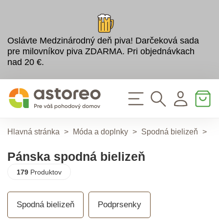
Oslávte Medzinárodný deň piva! Darčeková sada
pre milovníkov piva ZDARMA. Pri objednávkach
nad 20 €.
Hlavná stránka
>
Móda a doplnky
>
Spodná bielizeň
>
P
Pánska spodná bielizeň
179
Produktov
Spodná bielizeň
Podprsenky