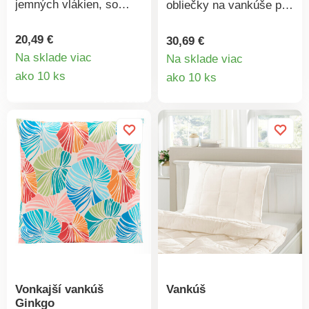
jemných vlákien, so
obliečky na vankúše pre
zipsom.
chladné noci. Jemná
prešívaná voštinová
20,49 €
30,69 €
štruktúra udržuje teplo a
Na sklade viac
Na sklade viac
Detail
vytvára príjemné
Detail
ako 10 ks
ako 10 ks
prostredie na spánok –
produktu
produkt
mäkká a priedušná, v
kombinácii s ďalšou
posteľnou bielizňou
alebo bez nej.
Vonkajší vankúš
Vankúš
Ginkgo