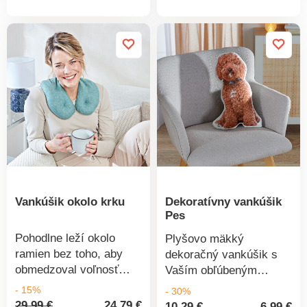
produktu
produkt
prevedenie. S ozdobným
na 30 °C.
gombíkom. Výška 10
cm.
Vankúšik okolo krku
Dekoratívny vankúšik
Pes
Pohodlne leží okolo
Plyšovo mäkký
ramien bez toho, aby
dekoračný vankúšik s
obmedzoval voľnosť
Vaším obľúbeným
pohybu: vankúšik na
zvieratkom. Rovnako
- 15%
- 30%
krku Vás obklopí
tak dobre upúta
29,99 €
24,79 €
10,29 €
6,99 €