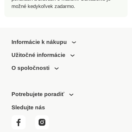
nad rámec platných
možné kedykoľvek zadarmo.
noriem. Pozor pri
používaní prostriedkov
proti mikroorganizmom!
Pred ich použitím si
pozorne prečítajte
Informácie k nákupu
informácie o produkte.
Poťah možno prať na 95
Užitočné informácie
°C.
O spoločnosti
Potrebujete poradiť
Sledujte nás