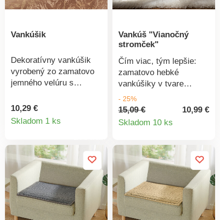
Vankúšik
Vankúš "Vianočný
stromček"
Dekoratívny vankúšik
Čím viac, tým lepšie:
vyrobený zo zamatovo
zamatovo hebké
jemného velúru s
vankúšiky v tvare
trblietavým vzorom -
stromčekov. S jemným
- 25%
dokonale zladený s
ozdobným lemovaním -
10,29 €
15,09 €
10,99 €
Detail
prikrývkami. Zapínanie
Detail
dekoratívne a
Skladom 1 ks
Skladom 10 ks
na zips. Trblietavá
pohodlné.Jemné ako
produktu
produkt
potlač. Zamatovo hebký
zamat. Vysoká kvalita
velúr. Vrátane výplne.
spracovania. Vrátane
Eldo.
výplňového vankúša.
100% polyester, 35 x 35
cm.