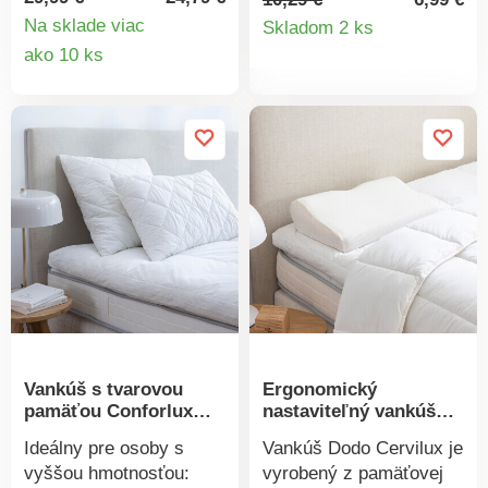
príjemným teplom a
Detail
pozornosť ako je určený
Na sklade viac
Skladom 2 ks
levanduľovou vôňou.
na zdriemnutie.S
Detail
ako 10 ks
produkt
Dokáže uľaviť od bolesti
fototlačou. Vrátane
produktu
a napätia. Intenzívna
výplne. 3D.
vôňa zároveň uvoľňuje a
povzbudzuje.
Vankúš s tvarovou
Ergonomický
pamäťou Conforlux
nastaviteľný vankúš
F.A.N.® Antibac, tuhý
Cervilux
Ideálny pre osoby s
Vankúš Dodo Cervilux je
vyššou hmotnosťou:
vyrobený z pamäťovej