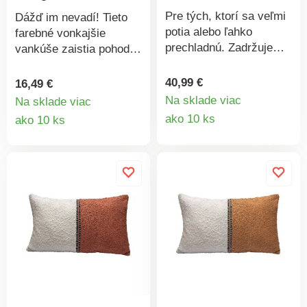
Pre tých, ktorí sa veľmi
Dážď im nevadí! Tieto
potia alebo ľahko
farebné vonkajšie
prechladnú. Zadržuje
vankúše zaistia pohodlie
veľké množstvo
a odolávajú dažďovým
vzduchu a intenzívne
prehánkam. Sú
40,99 €
16,49 €
hreje bez toho, aby
vyrobené z pevných
Na sklade viac
Na sklade viac
dochádzalo k
Detail
syntetických vlákien:
Detail
ako 10 ks
ako 10 ks
hromadeniu tepla.
odolné žiaru a vode,
produkt
produktu
Dokáže absorbovať
pružné a hypoalergénne.
veľké množstvo vlhkosti
Špičková kvalita pre
bez toho, aby bolo vlhké
dlhoročné pohodlie!
na dotyk a zaisťuje
príjemnú teplotu počas
spánku. Čisto bavlnený
povlak podčiarkne
prirodzený komfort.