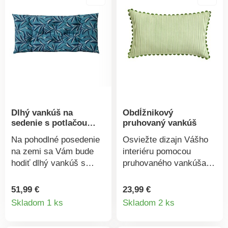
Zapínanie na zips.
prírodnej farbe.
Obliečku je možné
Zapínanie na zips.
stiahnuť a vyprať.
Obliečku je možné
stiahnuť a vyprať.
Dlhý vankúš na
Obdĺžnikový
sedenie s potlačou
pruhovaný vankúš
listov
Na pohodlné posedenie
Osviežte dizajn Vášho
na zemi sa Vám bude
interiéru pomocou
hodiť dlhý vankúš s
pruhovaného vankúša.
potlačou listov. Na
Farbené pruhy na 2
lavicu alebo posedenie
stranách. Elegantné
51,99 €
23,99 €
Detail
Detail
priamo na zemi, vždy
háčkované zakončenie.
Skladom 1 ks
Skladom 2 ks
bude skvelý. Dlhý
Zapínanie na zips.
produktu
produkt
vankúš na zem. Prešitý
Obliečku je možné sňať