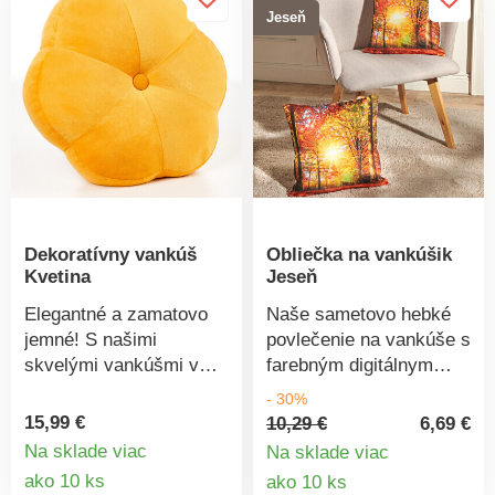
Jeseň
Dekoratívny vankúš
Obliečka na vankúšik
Kvetina
Jeseň
Elegantné a zamatovo
Naše sametovo hebké
jemné! S našimi
povlečenie na vankúše s
skvelými vankúšmi v
farebným digitálnym
tvare kvetov zútulníte
potlačou zahalí každú
- 30%
interiér. Čím ich bude
miestnosť do zlatistého
15,99 €
10,29 €
6,69 €
viac, tým lepšie
podzimného svetla.
Na sklade viac
Na sklade viac
vyzerajú! Možno prať pri
Jednostranne potlačené,
Detail
Detail
ako 10 ks
ako 10 ks
40 °C. Vysoko kvalitné
so zipsom. Možno prať