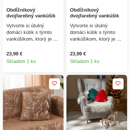
Obdĺžnikový
Obdĺžnikový
dvojfarebný vankúšik
dvojfarebný vankúšik
Vytvorte si útulný
Vytvorte si útulný
domáci kútik s týmto
domáci kútik s týmto
vankúšikom, ktorý je k
vankúšikom, ktorý je k
dispozícii v 3
dispozícii v 3
dvojfarebných
dvojfarebných
23,99 €
23,99 €
Detail
Detail
prevedeniach z
prevedeniach z
Skladom 1 ks
Skladom 1 ks
príjemného
príjemného
produktu
produkt
textúrovaného materiálu.
textúrovaného materiálu.
Textúrovaný materiál. 1
Textúrovaný materiál. 1
strana dvojfarebná s
strana dvojfarebná s
originálnym
originálnym
zakončením. 1 strana
zakončením. 1 strana
jednofarebná. Obliečku
jednofarebná. Obliečku
je možné stiahnuť a
je možné stiahnuť a
vyprať. Zapínanie na
vyprať. Zapínanie na
zips.
zips.