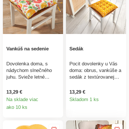
Vankúš na sedenie
Sedák
Dovolenka doma, s
Pocit dovolenky u Vás
nádychom slnečného
doma: obrus, vankúše a
juhu. Svieže letné
sedák z textúrovanej
potlače s citrusovými
látky v slnečno žltej
plodmi v jasných
farbe. Je príjemné, keď
13,29 €
13,29 €
Detail
farbách šíria
k sebe všetko dokonale
Na sklade viac
Skladom 1 ks
stredomorskú atmosféru
ladí.
Detail
ako 10 ks
produkt
- v interiéri aj exteriéri.
produktu