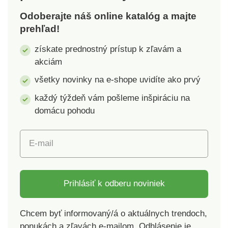
sviežosť. Výplň: vločky
boli podrobené
Odoberajte náš online katalóg a majte
z vysokoelastickej peny
laboratórnym testom na
prehľad!
s tvarovou pamäťou.
široké spektrum
Snímateľný poťah s
škodlivých látok a
získate prednostný prístup k zľavám a
výplňou, ľahká údržba.
výrobok je bezpečný
akciám
Tvrdšie pohodlie:
nad rámec platných
všetky novinky na e-shope uvidíte ako prvý
ideálne pre tých, ktorí
noriem. Poťah je možné
spia na boku alebo
prať v práčke.
každý týždeň vám pošleme inšpiráciu na
preferujú tvrdšie
domácu pohodu
vankúše. Standard 100
by Oeko-Tex (n° CQ
1216/1 IFTH). Táto
E-mail
známka označuje
textilné výrobky, ktoré
boli podrobené
Prihlásiť k odberu noviniek
laboratórnym testom na
široké spektrum
škodlivých látok a
Chcem byť informovaný/á o aktuálnych trendoch,
výrobok je bezpečný
ponukách a zľavách e-mailom. Odhlásenie je