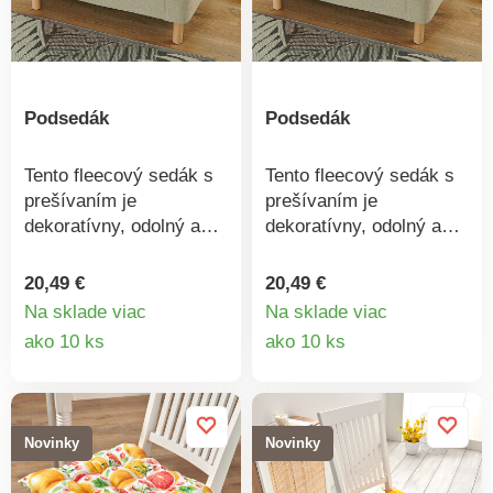
Podsedák
Podsedák
Tento fleecový sedák s
Tento fleecový sedák s
prešívaním je
prešívaním je
dekoratívny, odolný a
dekoratívny, odolný a
vhodný pre domácnosti
vhodný pre domácnosti
s domácimi miláčikmi.
s domácimi miláčikmi.
20,49 €
20,49 €
Chráni sedaciu plochu
Chráni sedaciu plochu
Na sklade viac
Na sklade viac
pred nečistotami,
pred nečistotami,
Detail
Detail
ako 10 ks
ako 10 ks
škvrnami a
škvrnami a
produktu
produkt
nevyhnutným
nevyhnutným
opotrebovaním.
opotrebovaním.
Skladný, možno
Skladný, možno
Novinky
Novinky
zrolovať.
zrolovať.