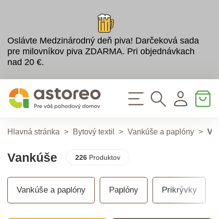
Oslávte Medzinárodný deň piva! Darčeková sada
pre milovníkov piva ZDARMA. Pri objednávkach
nad 20 €.
Hlavná stránka
>
Bytový textil
>
Vankúše a paplóny
>
Va
Vankúše
226
Produktov
Vankúše a paplóny
Paplóny
Prikrývky