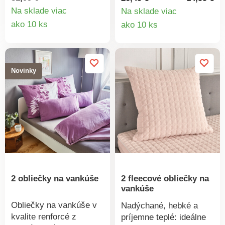
hreje bez toho, aby
s lemovanými okrajmi.
Na sklade viac
Na sklade viac
dochádzalo k
Detail
Detail
ako 10 ks
ako 10 ks
hromadeniu tepla.
produktu
produkt
Dokáže absorbovať
veľké množstvo vlhkosti
bez toho, aby bolo vlhké
Novinky
na dotyk a zaisťuje
príjemnú teplotu počas
spánku. Čisto bavlnený
povlak podčiarkne
prirodzený komfort.
2 obliečky na vankúše
2 fleecové obliečky na
vankúše
Obliečky na vankúše v
Nadýchané, hebké a
kvalite renforcé z
príjemne teplé: ideálne