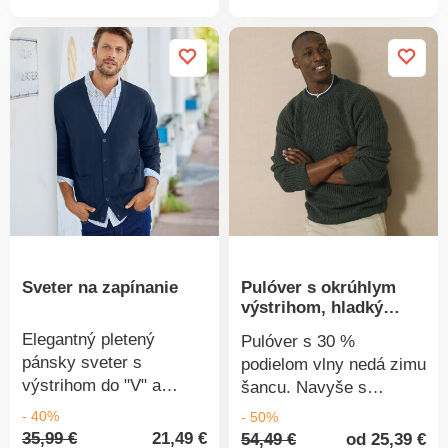
produktu
produkt
paspulou. Vrúbkované
paspulou. Vrúbkované
zakončenie. Možno prať
zakončenie. Možno prať
v práčke.
v práčke.
Sveter na zapínanie
Pulóver s okrúhlym
výstrihom, hladký
úplet s 30 % podielom
Elegantný pletený
Pulóver s 30 %
vlny
pánsky sveter s
podielom vlny nedá zimu
výstrihom do "V" a
šancu. Navyše s
gombíkovou légou. Má
pekným hladkým
- 40%
- 50%
dlhé rukávy a 2 vrecká
vzorom. Príjemne sa
35,99 €
21,49 €
54,49 €
od 25,39 €