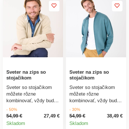
Sveter na zips so
Sveter na zips so
stojačikom
stojačikom
Sveter so stojačikom
Sveter so stojačikom
môžete rôzne
môžete rôzne
kombinovať, vždy bude
kombinovať, vždy bude
skvelý. Kvalitný ťažký
skvelý. Kvalitný ťažký
- 50%
- 30%
úplet Milano. Stojačik.
úplet Milano. Stojačik.
54,99 €
27,49 €
54,99 €
38,49 €
Detail
Detail
Dlhé rukávy. Predný diel
Dlhé rukávy. Predný diel
Skladom
Skladom
na zips. 2 vrecká s
na zips. 2 vrecká s