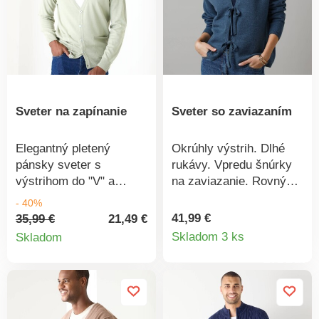
práčke.
Sveter na zapínanie
Sveter so zaviazaním
Elegantný pletený
Okrúhly výstrih. Dlhé
pánsky sveter s
rukávy. Vpredu šnúrky
výstrihom do "V" a
na zaviazanie. Rovný
gombíkovou légou. Má
dolný lem. Možno prať v
- 40%
dlhé rukávy a 2 vrecká
práčke.
41,99 €
35,99 €
21,49 €
Detail
Detail
vpredu. Príjemne sa
Skladom 3 ks
Skladom
nosí a veľmi ľahko sa
produkt
produktu
udržiava. Zárukou
kvality je značka
Excellence. Možno prať
v práčke.