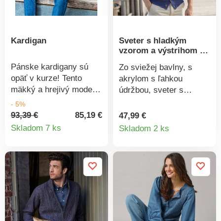
Kardigan
Sveter s hladkým
vzorom a výstrihom do
V
Pánske kardigany sú
Zo sviežej bavlny, s
opäť v kurze! Tento
akrylom s ľahkou
mäkký a hrejivý model
údržbou, sveter s
je v džersejovom
hladkým vzorom nemá
- 5%
prevedení s klasickým
chybu. Hladký vzor, ​​
93,39 €
85,19 €
47,99 €
Detail
Detail
výstrihom do V.
príjemne sa nosí v
Skladom 7 ks
Skladom 2 ks
letnom období. Výstrih
produktu
produkt
do V. Zapínanie na
gombíky. Dlhé rukávy.
Vrúbované zakončenie.
Možno prať v práčke.