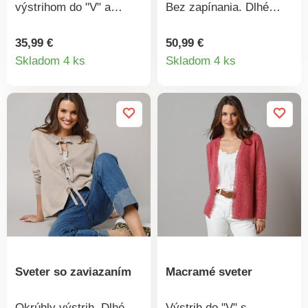
výstrihom do "V" a
Bez zapínania. Dlhé
gombíkovou légou. Má
rovné rukávy s
dlhé rukávy a 2 vrecká
vrúbkovaným
35,99 €
50,99 €
Detail
Detail
vpredu. Príjemne sa
zakončením. Rovný,
Skladom 4 ks
Skladom 4 ks
nosí a veľmi ľahko sa
vrúbkovaný dolný lem.
produktu
produkt
udržiava. Zárukou
Možno prať v práčke.
kvality je značka
Excellence. Možno prať
v práčke.
Sveter so zaviazaním
Macramé sveter
Okrúhly výstrih. Dlhé
Výstrih do "V" s