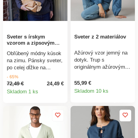
Sveter s írskym
Sveter z 2 materiálov
vzorom a zipsovým
zapínaním
Ažúrový vzor jemný na
Obľúbený módny kúsok
dotyk. Trup s
na zimu. Pánsky sveter,
originálnym ažúrovým
po celej dĺžke na
motívom. Okrúhly
zapínanie, má ozdobné
- 65%
výstrih. Dlhé rukávy s
pletené vzory v írskom
55,99 €
72,49 €
24,49 €
Detail
výšivkou. Pružné konce
Detail
štýle. Chrbát a rukávy s
Skladom 10 ks
Skladom 1 ks
rukávov. Nariasené
ryžovým vzorom.
produkt
produktu
plecia. Vrúbkovaný
Zakončenie
zúžený dolný lem.
vrúbkovaným úpletom
Možno prať v práčke.
okolo výstrihu, na konci
rukávov a na spodnom
okraji. Možno prať v