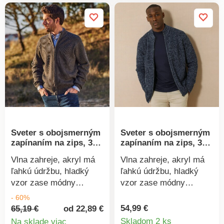
Hrejivá podšívka
Hrejivá podšívka
sherpa. Možno prať v
sherpa. Možno prať v
práčke.
práčke.
Sveter s obojsmerným
Sveter s obojsmerným
zapínaním na zips, 30
zapínaním na zips, 30
% podiel vlny
% podiel vlny
Vlna zahreje, akryl má
Vlna zahreje, akryl má
ľahkú údržbu, hladký
ľahkú údržbu, hladký
vzor zase módny
vzor zase módny
vzhľad, tento sveter je
vzhľad, tento sveter je
- 60%
skvelý! Hladký pletený
skvelý! Hladký pletený
54,99 €
65,19 €
od 22,89 €
Detail
vzor, ​​príjemne sa nosí.
vzor, ​​príjemne sa nosí.
Skladom 2 ks
Na sklade viac