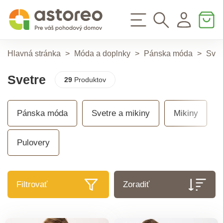
Hlavná stránka
>
Móda a doplnky
>
Pánska móda
>
Svet
Svetre
29
Produktov
Pánska móda
Svetre a mikiny
Mikiny
Pulovery
Filtrovať
Zoradiť