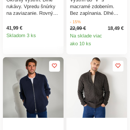
rukávy. Vpredu šnúrky
macramé zdobením.
na zaviazanie. Rovný
Bez zapínania. Dlhé
dolný lem. Možno prať v
rovné rukávy s
- 15%
práčke.
vrúbkovaným
41,99 €
22,99 €
18,49 €
Detail
zakončením. Rovný,
Skladom 3 ks
Na sklade viac
vrúbkovaný dolný lem.
Detail
ako 10 ks
produktu
Možno prať v práčke.
produkt