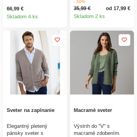
- 50%
dlhé rukávy a 2 vrecká
sa príjemne nosí.
35,99 €
od 17,99 €
66,99 €
Detail
Detail
vpredu. Príjemne sa
Stojačik. Zipsové
Skladom 2 ks
Skladom 4 ks
nosí a veľmi ľahko sa
zapínanie. Dlhé rukávy.
produkt
produktu
udržiava. Zárukou
Pružné zakončenia.
kvality je značka
Hrejivá podšívka
Excellence. Možno prať
sherpa. Možno prať v
v práčke.
práčke.
Sveter na zapínanie
Macramé sveter
Elegantný pletený
Výstrih do "V" s
pánsky sveter s
macramé zdobením.