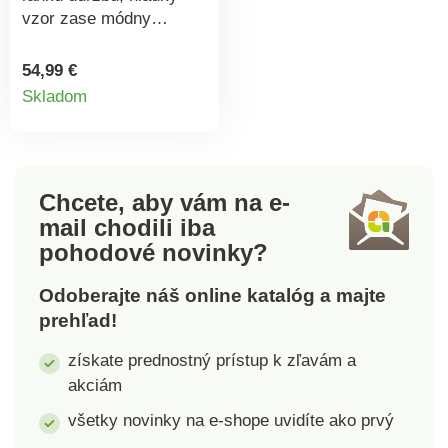
vzor zase módny
vzhľad, tento sveter je
skvelý! Hladký pletený
54,99 €
Detail
vzor, ​​príjemne sa nosí.
Skladom
Zapínanie na
produktu
obojsmerný zips. Dlhé
rukávy. Pružné lemy.
Standard 100 by Oeko-
Chcete, aby vám na e-
Tex (n° CQ 1216/3
mail
chodili iba
IFTH). Táto známka
označuje textilné
pohodové novinky?
výrobky, ktoré boli
podrobené laboratórnym
Odoberajte náš online katalóg a majte
testom na široké
prehľad!
spektrum škodlivých
získate prednostný prístup k zľavám a
látok a výrobok je
akciám
bezpečný nad rámec
platných noriem. Možno
všetky novinky na e-shope uvidíte ako prvý
prať v práčke.