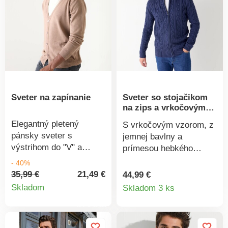
Sveter na zapínanie
Sveter so stojačikom
na zips a vrkočovým
vzorom
Elegantný pletený
S vrkočovým vzorom, z
pánsky sveter s
jemnej bavlny a
výstrihom do "V" a
prímesou hebkého
gombíkovou légou. Má
akrylu, sveter so
- 40%
dlhé rukávy a 2 vrecká
stojačikom spoľahlivo
35,99 €
21,49 €
44,99 €
Detail
Detail
vpredu. Príjemne sa
zahreje. Hrejivý jemný
Skladom
Skladom 3 ks
nosí a veľmi ľahko sa
úplet. Vrkočový vzor.
produktu
produkt
udržiava. Zárukou
Vrúbkovaný stojačik.
kvality je značka
Vpredu skrytý zips. Dlhé