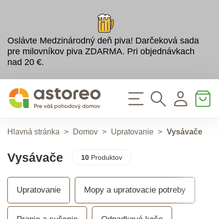
Oslávte Medzinárodný deň piva! Darčeková sada
pre milovníkov piva ZDARMA. Pri objednávkach
nad 20 €.
Hlavná stránka
>
Domov
>
Upratovanie
>
Vysávače
Vysávače
10
Produktov
Upratovanie
Mopy a upratovacie potreby