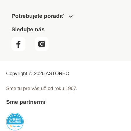
prispôsobenie sa
upratovania celej
komore vysávača a
domácnosti prehľadá a
výraznejšie cirkulácia
Potrebujete poradiť
vygeneruje mapu, ktorú
vzduchuVyužitie
si rozdelí na menšie
Sledujte nás
kapacity celého vrecka
zóny. Jednotlivé oblasti
pri zaistení vysokej
dôkladne vysaje pozdĺž
účinnosti vysávaniaAž o
stien a v líniách uprace
50% dlhšia
zvyšné priestory. Po
životnosťÚčinnosť
skončení upratovania sa
filtrácie na úrovni EPA
automaticky vráti do
filtraUzáver vrecka pre
nabíjacej stanice. Na
Copyright © 2026 ASTOREO
hygienickú a bezprašnú
upratovanie menšej
manipuláciu
časti domácnosti slúži
Sme tu pre vás už od roku
1967.
režim zónového
upratovania. Pomocou
Sme partnermi
aplikácie definujete a
pomenujete až 15 zón,
vrátane zakázaných
oblastí, kde robot