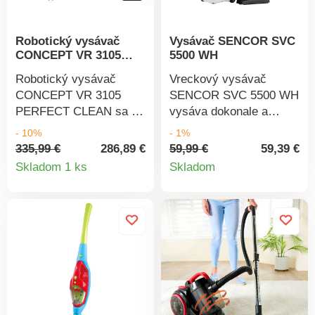
Robotický vysávač
Vysávač SENCOR SVC
CONCEPT VR 3105
5500 WH
PERFECT CLEAN
Robotický vysávač
Vreckový vysávač
CONCEPT VR 3105
SENCOR SVC 5500 WH
PERFECT CLEAN sa s
vysáva dokonale a
vyspelou laserovou
ticho. Radí sa do
- 10%
- 1%
navigáciou LaserTec 2.0
najvyšších tried
335,99 €
286,89 €
59,99 €
59,39 €
Detail
Detail
dokonale orientuje v
účinnosti vysávania
Skladom 1 ks
Skladom
priestore. Kolesá
tvrdých povrchov,
produktu
produkt
prekonávajú prekážky
energetickej účinnosti a
do výšky 1,8 cm.
účinnosti filtrácie
Navigácia podrobne
prachu. Vďaka HEPA
naskenuje domácnosť a
H13 filtru zaisťuje
vytvorí presnú mapu pre
špičkovú filtráciu
plánovanie upratovania.
vhodnú pre alergikov.
Robot neprechádza
Vstupný mikrofilter je
opakovane upratané
umývateľný. Kovovú