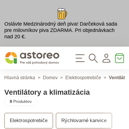
Oslávte Medzinárodný deň piva! Darčeková sada
pre milovníkov piva ZDARMA. Pri objednávkach
nad 20 €.
Hlavná stránka
>
Domov
>
Elektrospotrebiče
>
Ventiláto
Ventilátory a klimatizácia
8
Produktov
Elektrospotrebiče
Rýchlovarné kanvice