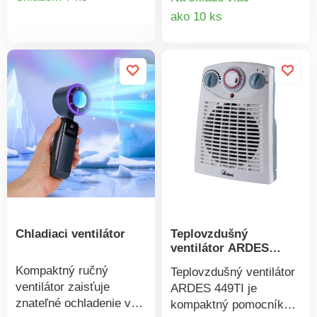
miesto. Poskytne
horúcom počasí
Detail
ako 10 ks
produktu
príjemnú atmosféru po
poskytne svieži vánok.
produkt
celý rok. Tri rýchlosti:
Výklopný ventilátor je
jemný, stredný a silný
možné zapnúť aj
vánok. Nastaviteľné
samostatne. Prevádzka
pomocou diaľkového
na 3 ceruzkové batérie
ovládača.
AA, 1,5 V ( nie sú
súčasťou).
Chladiaci ventilátor
Teplovzdušný
ventilátor ARDES
449TI
Kompaktný ručný
Teplovzdušný ventilátor
ventilátor zaisťuje
ARDES 449TI je
znateľné ochladenie v
kompaktný pomocník