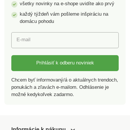
všetky novinky na e-shope uvidíte ako prvý
Upozorňujeme, že z
hygienických dôvodov
každý týždeň vám pošleme inšpiráciu na
nie je možné vymeniť
domácu pohodu
kozmetické výrobky,
parfumy a doplnky
E-mail
stravy.
Prihlásiť k odberu noviniek
Chcem byť informovaný/á o aktuálnych trendoch,
ponukách a zľavách e-mailom. Odhlásenie je
možné kedykoľvek zadarmo.
Informácie k nákupu