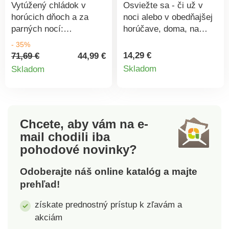
Vytúžený chládok v
Osviežte sa - či už v
horúcich dňoch a za
noci alebo v obedňajšej
parných nocí:
horúčave, doma, na
kompaktný, príjemne
dovolenke alebo v
- 35%
tichý ventilátor s 3
kancelárii: mini
14,29 €
71,69 €
44,99 €
Detail
Detail
stupňami rýchlosti,
klimatizácia na batérie s
Skladom
Skladom
osciláciou 70 ° pre
ventilátorom, 5
produkt
produktu
cirkulačný rozvod
rozprašovačov vody,
vzduchu, 12hodinovým
difuzér vône a LED
časovačom a diaľkovým
náladové osvetlenie.
Chcete, aby vám na e-
ovládaním. Diaľkové
Individuálne nastaviteľné
mail
chodili iba
ovládanie vyžaduje 2x
3 rýchlosti, možnosť
AAA batérie (nie sú
voľby vône, otočná
pohodové novinky?
súčasťou). 3 rýchlosti.
funkcia a časovač. 3
Obzvlášť tichý. 70°
rýchlosti. So
Odoberajte náš online katalóg a majte
oscilácia. Časovač a
zvlhčovačmi vzduchu.
prehľad!
diaľkové ovládanie.
Difúzer izbovej vône.
získate prednostný prístup k zľavám a
Časovač a náladové
svetlo. Vrátane
akciám
nabíjacieho USB kábla.