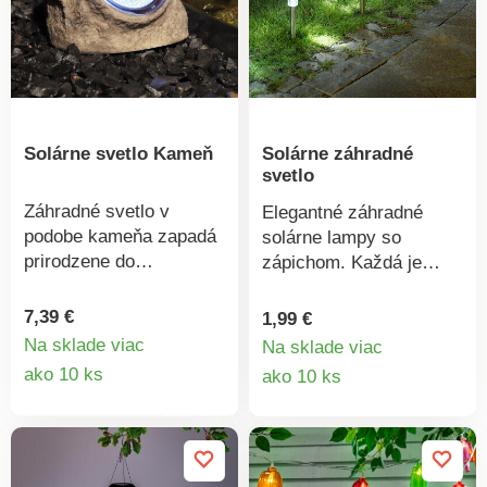
miláčikov. Odolný
materiál vhodný na
vonkajšie použitie.
Materiál: plast.
Rozmery: priemer 14
cm, výška 40 cm.
Solárne svetlo Kameň
Solárne záhradné
svetlo
Záhradné svetlo v
Elegantné záhradné
podobe kameňa zapadá
solárne lampy so
prirodzene do
zápichom. Každá je
vonkajšieho prostredia a
vybavená
večer poskytuje
samodobíjacou batériou
7,39 €
1,99 €
príjemné osvetlenie.
napájanou integrovaným
Na sklade viac
Na sklade viac
Vďaka integrovanému
Detail
solárnym panelom a
Detail
ako 10 ks
ako 10 ks
solárnemu panelu sa
vypínačom. Lampy sú
produktu
produkt
cez deň nabíja a večer
ideálne na vymedzenie
sa automaticky zapne.
chodníkov, cestičiek, ale
Materiál: umelý kameň.
aj ozdobu hrantíkov.
Rozmery: 14,5 x 12 x 11