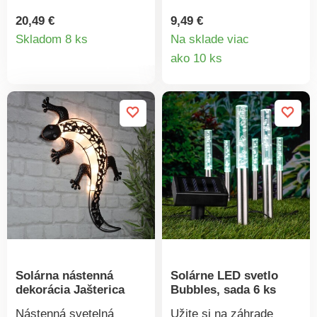
Jeho dáždnik, osvetlený
cez deň nabíjajú a večer
48 teplými bielymi LED
sa automaticky zapnú.
20,49 €
9,49 €
Detail
diódami, rozžiari
Vďaka prelamovanému
Skladom 8 ks
Na sklade viac
záhradu teplým,
tienidlu vytvára efektné
Detail
ako 10 ks
produktu
príjemným svetlom.
tieňové osvetlenie
produkt
Žiadne náklady na
záhrady, terasy či steny.
elektrinu!
S vypínačom. Vrátane
zápichu (10 cm).
Materiál: plast.
Rozmery: 6 x 6 x 28 cm.
Solárna nástenná
Solárne LED svetlo
dekorácia Jašterica
Bubbles, sada 6 ks
Nástenná svetelná
Užite si na záhrade