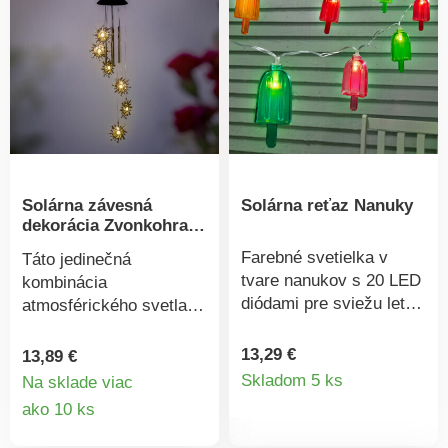
Materiál: nerezová oceľ,
cm.
plast. Rozmery: priemer
4,5 cm, výška 33,5 cm.
Solárna závesná
Solárna reťaz Nanuky
dekorácia Zvonkohra
Slnko
Farebné svetielka v
Táto jedinečná
tvare nanukov s 20 LED
kombinácia
diódami pre sviežu letnú
atmosférického svetla a
atmosféru vonku. Svetlá
harmonických zvukov
sa automaticky
vytvorí relaxačnú
13,29 €
13,89 €
Detail
rozsvecujú za súmraku
atmosféru na vašom
Skladom 5 ks
Na sklade viac
a sú napájané solárnou
balkóne, terase alebo
Detail
ako 10 ks
produkt
energiou – úplne bez
akomkoľvek inom,
produktu
nákladov na elektrinu.
slnkom ožiarenom