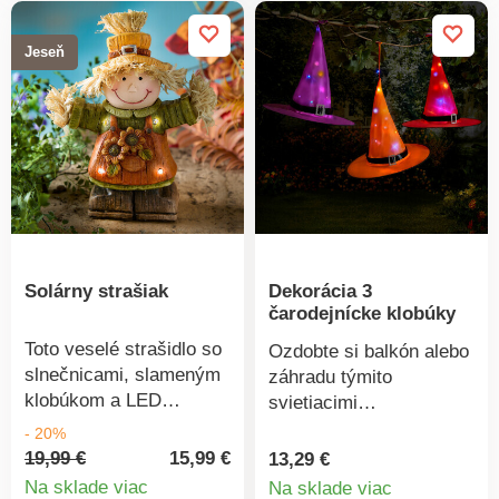
inštalácia bez nutnosti
pripojenia k elektrickej
Jeseň
sieti. S diaľkovým
ovládaním pre ovládanie
3 režimov svetla, jasu a
senzora pohybu.42
jasných LED diód.
Diaľkové ovládanie. 3
svetelné režimy.
Jednoduchá montáž.
Solárny strašiak
Dekorácia 3
čarodejnícke klobúky
Toto veselé strašidlo so
Ozdobte si balkón alebo
slnečnicami, slameným
záhradu týmito
klobúkom a LED
svietiacimi
svetlami vytvorí vo
čarodejníckymi
- 20%
Vašej záhrade jesennú
klobúkmi v oranžovej,
19,99 €
15,99 €
13,29 €
atmosféru – cez deň aj v
fialovej a červenej farbe.
Na sklade viac
Na sklade viac