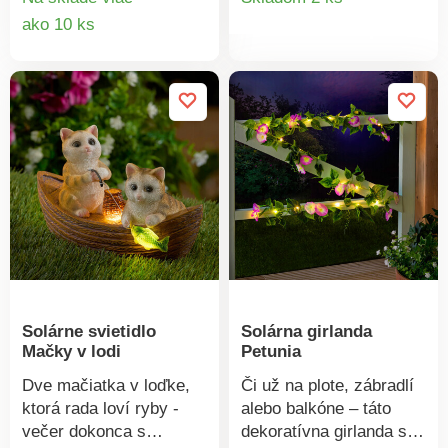
V noci LED vo vnútri
včely. Solárny pohon.
Detail
ako 10 ks
produkt
skleneného telesa jemne
Gainsborough.
produktu
svieti. Do záhrady alebo
na balkón. Jednoduchá
montáž bez náradia.
Solárne svetlo a
veterník v jednom.
Gainsborough. Solárny
pohon.
Solárne svietidlo
Solárna girlanda
Mačky v lodi
Petunia
Dve mačiatka v loďke,
Či už na plote, zábradlí
ktorá rada loví ryby -
alebo balkóne – táto
večer dokonca s
dekoratívna girlanda s