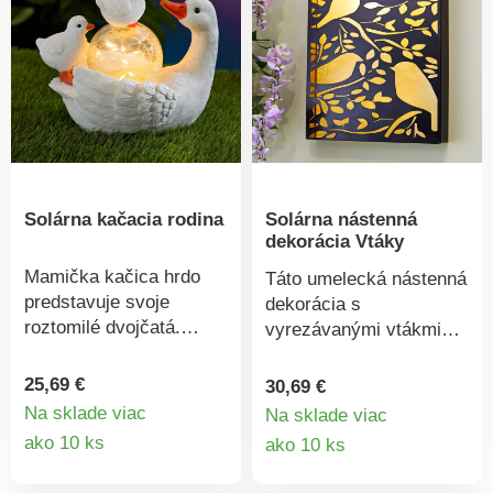
prameňov po 14
motýlikoch. 98 teplých
bielych LED diód.
Gainsborough.
Solárna kačacia rodina
Solárna nástenná
dekorácia Vtáky
Mamička kačica hrdo
Táto umelecká nástenná
predstavuje svoje
dekorácia s
roztomilé dvojčatá.
vyrezávanými vtákmi
Sklenená solárna guľa s
pripomína
9 LED diódami každý
vystrihovačky. Napájaná
25,69 €
30,69 €
večer očarí atmosféru
denným svetlom, večer
Na sklade viac
Na sklade viac
teplým osvetlením. Bez
Detail
svieti 4 teplými bielymi
Detail
ako 10 ks
ako 10 ks
elektriny a káblov.
LED diódami a očarí
produktu
produkt
Solárny pohon. 9 teplých
atmosféru. Solárny