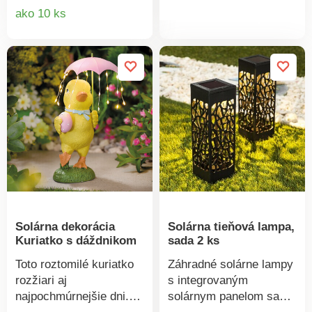
solárny lampáš každý
Detail
ako 10 ks
produkt
večer zaisťuje príjemné
produktu
osvetlenie. Solárny
pohon. Teplé biele LED.
Kvetináč vhodný na
výsadbu rastlín.
Solárna dekorácia
Solárna tieňová lampa,
Kuriatko s dáždnikom
sada 2 ks
Toto roztomilé kuriatko
Záhradné solárne lampy
rozžiari aj
s integrovaným
najpochmúrnejšie dni.
solárnym panelom sa