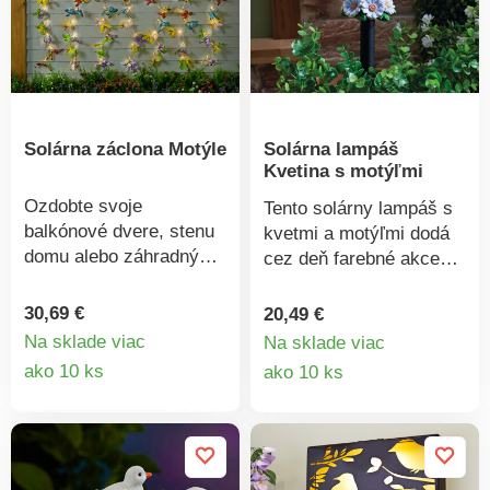
Gainsborough.
Solárna záclona Motýle
Solárna lampáš
Kvetina s motýľmi
Ozdobte svoje
Tento solárny lampáš s
balkónové dvere, stenu
kvetmi a motýľmi dodá
domu alebo záhradný
cez deň farebné akcenty
plot farebným rojom
av noci zaleje Vaše
motýľov. Záclona sa
záhony a záhradné
30,69 €
20,49 €
skladá zo 7 prameňov s
cesty teplým bielym
Na sklade viac
Na sklade viac
98 teplými bielymi LED
Detail
svetlom. V noci svieti
Detail
ako 10 ks
ako 10 ks
diódami, ktoré počas
teplou bielou farbou.
produktu
produkt
dňa akumulujú energiu a
Gainsborough. Solárny
každý večer žiaria
pohon.
najkrajšími farbami.
Solárny pohon. 7