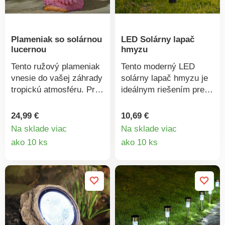
Plameniak so solárnou
LED Solárny lapač
lucernou
hmyzu
Tento ružový plameniak
Tento moderný LED
vnesie do vašej záhrady
solárny lapač hmyzu je
tropickú atmosféru. Pri
ideálnym riešením pre
súmraku sa jeho malý
vašu záhradu, terasu
kovový lampáš rozsvieti
alebo balkón. Vďaka
24,99 €
10,69 €
teplým bielym svetlom.
solárnemu napájaniu a
Na sklade viac
Na sklade viac
Odolný voči počasiu. V
integrovanému UV
Detail
Detail
ako 10 ks
ako 10 ks
tme sa automaticky
svetlu účinne priťahuje a
produktu
produkt
rozsvieti. Na balkón a
eliminuje komáre a iný
záhradu. Solárny pohon.
lietajúci hmyz – úplne
Gainsborough.
bez použitia chemikálií.
Bezpečná a tichá
prevádzka, neohrozuje
deti ani domácich