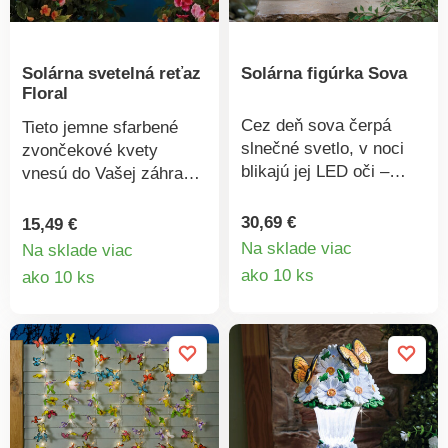
Solárna svetelná reťaz
Solárna figúrka Sova
Floral
Cez deň sova čerpá
Tieto jemne sfarbené
slnečné svetlo, v noci
zvončekové kvety
blikajú jej LED oči –
vnesú do Vašej záhrady
takmer ako živá! Tento
svetlo a ľahkosť. 10 LED
vtipný doplnok z
diód svieti teplou bielou
30,69 €
15,49 €
polyrezínu odolného
farbou – voliteľné medzi
Na sklade viac
Na sklade viac
voči počasiu je ideálny
Detail
nepretržitým alebo
Detail
ako 10 ks
ako 10 ks
do záhrady, na terasu
blikajúcim svetlom.
produkt
produktu
alebo balkón. So
Dĺžka 200 cm + 200 cm
solárnym panelom.
prívodný kábel k
Efekt žmurkania v tme.
solárnemu panelu. Na
Solárne LED oči.
ploty, stromy a ďalšie.
10 LED diód v tvare
kvetu. Solárny pohon.