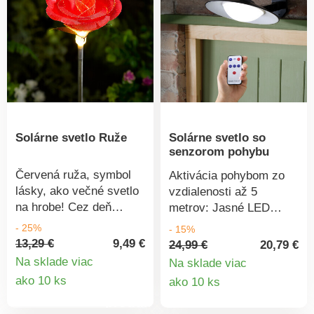
Solárne svetlo Ruže
Solárne svetlo so
senzorom pohybu
Červená ruža, symbol
Aktivácia pohybom zo
lásky, ako večné svetlo
vzdialenosti až 5
na hrobe! Cez deň
metrov: Jasné LED
uchováva energiu a
svetlo v nadčasovom
- 25%
- 15%
každý večer osvetľuje
dizajne pre terasy,
13,29 €
9,49 €
24,99 €
20,79 €
tmu - v lete aj v zime.
záhrady alebo vchody
Na sklade viac
Na sklade viac
do domu. Solárne
Detail
Detail
ako 10 ks
ako 10 ks
napájanie,
produktu
produkt
nekomplikovaná