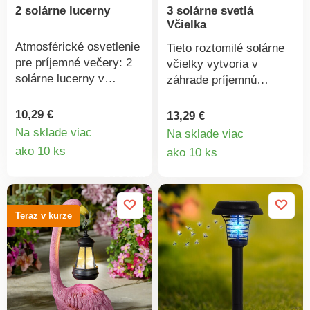
2 solárne lucerny
3 solárne svetlá
Včielka
Atmosférické osvetlenie
Tieto roztomilé solárne
pre príjemné večery: 2
včielky vytvoria v
solárne lucerny v
záhrade príjemnú
pastelovo zelenej a
atmosféru! Cez deň sa
oranžovej farbe sa
nabíjajú slnečným
10,29 €
13,29 €
počas dňa nabíjajú a za
svetlom a po zotmení
Na sklade viac
Na sklade viac
súmraku sa automaticky
Detail
automaticky svietia. Na
Detail
ako 10 ks
ako 10 ks
zapnú. Na stôl aj na
záhony, cestičky a do
produktu
produkt
zavesenie. Teplé biele
kvetináčov. Stačí
LED svetlo. Zelená a
zapichnúť do zeme.
oranžová. Solárny
Teplé biele LED svetlo.
Teraz v kurze
pohon. Gainsborough.
Gainsborough. Solárny
pohon.