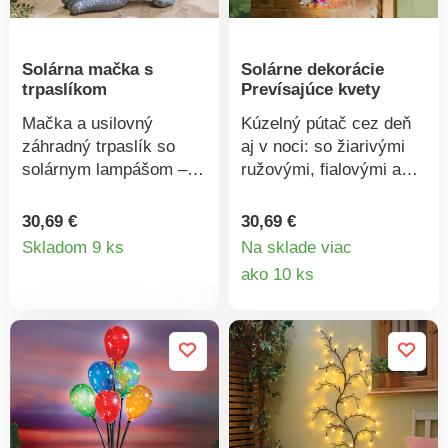
10,5 x 15 cm, výška 80
cm.
Solárna mačka s
Solárne dekorácie
trpaslíkom
Prevísajúce kvety
Mačka a usilovný
Kúzelný pútač cez deň
záhradný trpaslík so
aj v noci: so žiarivými
solárnym lampášom –
ružovými, fialovými a
toto očarujúce duo
bielymi kvetmi a 30
prináša humor cez deň a
teplými bielymi LED
30,69 €
30,69 €
Detail
atmosférické svetlo v
diódami prináša táto 70
Skladom 9 ks
Na sklade viac
noci. Solárny pohon.
cm dlhá solárna
Detail
ako 10 ks
produktu
dekorácia farbu a svetlo
produkt
do Vašej záhrady.
Integrovaný solárny
panel. Kvetinová
nádhera s LED svetlom.
V noci sa automaticky
rozsvieti. Ideálna na
zavesenie na háčik,