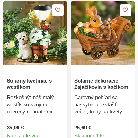
bielych LED diód.
pohon. 4 teplé biele LED
Sklenená guľa svieti.
diódy. Na steny, steny,
Odolná voči počasiu.
ploty a mnoho ďalšieho.
Gainsborough.
Odolná voči počasiu.
Gainsborough.
Solárny kvetináč s
Solárne dekorácie
westíkom
Zajačikovia s kočíkom
Rozkošný: náš malý
Čarovný pohľad sa
westík so svojimi
naskytne obzvlášť
operenými priateľmi,
večer, kedy sa kvety
červínkami. Kvetináč je
automaticky rozsvietia 9
vyhradený pre Vaše
teplými bielymi LED
35,99 €
25,69 €
Detail
obľúbené rastliny a
diódami.
Na sklade viac
Skladom 1 ks