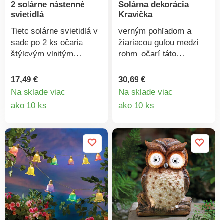
2 solárne nástenné
Solárna dekorácia
svietidlá
Kravička
Tieto solárne svietidlá v
verným pohľadom a
sade po 2 ks očaria
žiariacou guľou medzi
štýlovým vlnitým
rohmi očarí táto
skleneným efektom a
kravička každé srdce.
automaticky sa zapínajú
Či už cez deň ako
17,49 €
30,69 €
pri súmraku. Ideálne pre
zvierací spoločník,
Na sklade viac
Na sklade viac
steny, ploty alebo
alebo v noci ako zdroj
Detail
Detail
ako 10 ks
ako 10 ks
balkóny – bez káblov a
teplého svetla.
produktu
produkt
nákladov na elektrinu.
Roztomilá krava s
Vrátane príslušenstva. 5
chlpatým vzhľadom.
LED diód na každom
Odolné voči počasiu a
svietidle. Jednoduchá
vyrobené s dôrazom na
montáž vrátane
detail. Gainsborough.
príslušenstva.