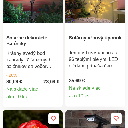
strom alebo balkón.
Solárny pohon.
Gainsborough.
Solárne dekorácie
Solárny vŕbový úponok
Balóniky
Tento vŕbový úponok s
Krásny svetlý bod
96 teplými bielymi LED
záhrady: 7 farebných
diódami prináša čaro na
balónikov sa večer
balkóny, ploty alebo
rozsvieti a vyčaria
- 20%
steny po celý rok.
príjemné večery. S
25,69 €
30,69 €
23,69 €
Napájaný solárnou
hrotom na zapichnutie
Na sklade viac
Na sklade viac
energiou, odolný voči
Detail
do zeme.
Detail
ako 10 ks
ako 10 ks
počasiu a s ohybnými
produkt
produktu
vetvičkami pre kreatívnu
dekoráciu. S funkciou
nepretržitého a
blikajúceho svetla.