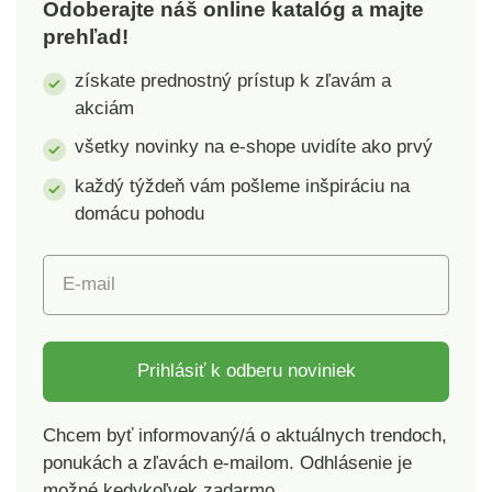
Odoberajte náš online katalóg a majte
označuje textilné
plachtu v predĺženej
výrobky, ktoré boli
dĺžke až 3 m. Napínaciu
prehľad!
podrobené laboratórnym
plachtu s dobre
získate prednostný prístup k zľavám a
testom na široké
obopínajúcimi rohmi
akciám
spektrum škodlivých
(výška rohov 26 cm).
látok a výrobok je
Exkluzívny návrh
všetky novinky na e-shope uvidíte ako prvý
bezpečný nad rámec
Blancheporte. Standard
platných noriem. S
100 podľa Oeko-Tex (n°
každý týždeň vám pošleme inšpiráciu na
ohľadom na ochranu
CQ 1216/1 IFTH). Táto
domácu pohodu
životného prostredia
známka označuje
odporúčame prať na 40
textilné výrobky, ktoré
E-mail
°C a sušiť voľne na
boli podrobené
vzduchu.
laboratórnym testom na
široké spektrum
škodlivých látok a
Prihlásiť k odberu noviniek
výrobok je bezpečný
nad rámec platných
Chcem byť informovaný/á o aktuálnych trendoch,
noriem. S ohľadom na
ponukách a zľavách e-mailom. Odhlásenie je
ochranu životného
prostredia odporúčame
možné kedykoľvek zadarmo.