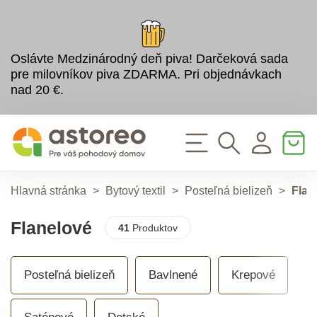
Oslávte Medzinárodný deň piva! Darčeková sada
pre milovníkov piva ZDARMA. Pri objednávkach
nad 20 €.
Hlavná stránka
>
Bytový textil
>
Posteľná bielizeň
>
Flan
Flanelové
41
Produktov
Posteľná bielizeň
Bavlnené
Krepové