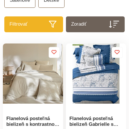
Saténové
Detské
Filtrovať
Zoradiť
Flanelová posteľná
Flanelová posteľná
bielizeň s kontrastnou
bielizeň Gabrielle s