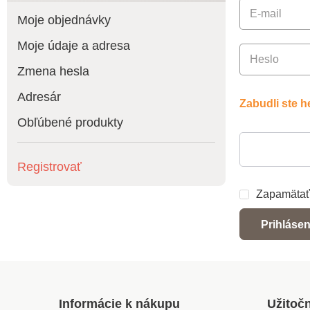
E-mail
Moje objednávky
Moje údaje a adresa
Heslo
Zmena hesla
Adresár
Zabudli ste h
Obľúbené produkty
Registrovať
Zapamätať
Prihlásen
Informácie k nákupu
Užitoč