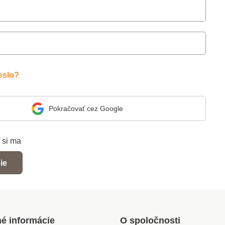
eslo?
Pokračovať cez Google
 si ma
ie
né informácie
O spoločnosti