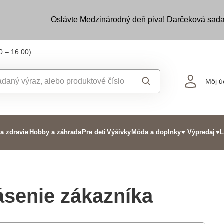
Oslávte Medzinárodný deň piva! Darčeková sada
0 – 16:00)
Môj ú
 a zdravie
Hobby a záhrada
Pre deti
Výšivky
Móda a doplnky
♥ Výpredaj
♥L
ásenie zákazníka