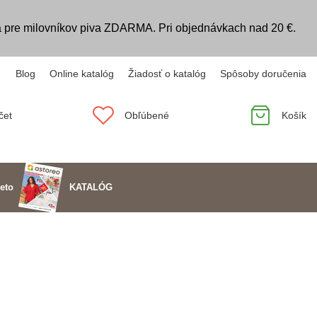
 pre milovníkov piva ZDARMA. Pri objednávkach nad 20 €.
Blog
Online katalóg
Žiadosť o katalóg
Spôsoby doručenia
čet
Obľúbené
Košík
KATALÓG
eto