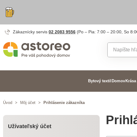
Zákaznícky servis
02 2083 9556
(Po – Pia: 7:00 – 20:00, So 8:0
Bytový textil
Domov
Krása
Úvod
>
Môj účet
>
Prihlásenie zákazníka
Prihl
Užívateľský
účet