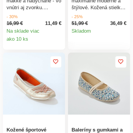
spotrebou vody a
mäkké a nadýchané - vo
maximálne moderné a
energie.
vnútri aj zvonku.
štýlové. Kožená stielka.
Protišmyková podošva.
Na zvršku mašlička.
- 30%
- 25%
Mäkké a jemné. Froté
Zrnitá farebne zladená
16,99 €
11,49 €
51,99 €
36,49 €
Detail
stielka. Protišmyková
lemovka. Pevný opätok.
Na sklade viac
Skladom
podošva.
Ošetrite Vaše topánky
Detail
ako 10 ks
produkt
impregnáciou proti
produktu
škvrnám a vlhkosti.
Kožené športové
Baleríny s gumkami a