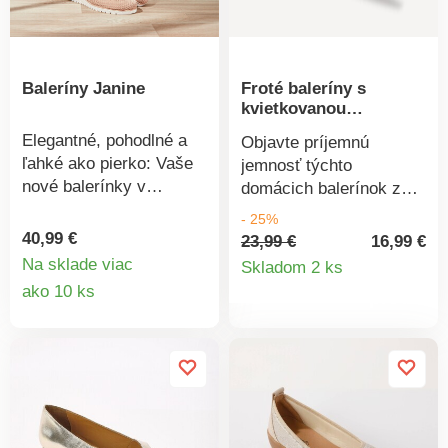
mäkké a vždy
elegantné, už ich
nebudete chcieť zložiť. Z
jemného velúru.
Baleríny Janine
Froté baleríny s
Dvojfarebné pruhy v
kvietkovanou
námorníckom štýle. Na
lemovkou
zvršku ženská mašľa.
Elegantné, pohodlné a
Objavte príjemnú
Ergonomická stielka s
ľahké ako pierko: Vaše
jemnosť týchto
pamäťovou penou a
nové balerínky v
domácich balerínok z
oporou klenby. Plochá
pletenom vzhľade na
froté materiálu! Pružné a
- 25%
ergonomická gumová
leto. Pružný remienok
príjemné na nosenie.
40,99 €
23,99 €
16,99 €
podrážka EVERYWEAR,
cez priehlavok
Detail
Komfortné.
Na sklade viac
Skladom 2 ks
veľmi ľahká,
poskytuje dobrú oporu,
Detail
Jednofarebné buklé froté
ako 10 ks
produkt
protišmyková a
zatiaľ čo vyberateľná
ľahké na údržbu.
produktu
extrémne pohodlná.
stielka z pamäťovej
Zakončené kvetinovou
peny zaisťuje sviežu
lemovkou s prešitím.
klímu pre nohy.
Protišmyková podrážka
s pohodlným
odpružením. Podpätok