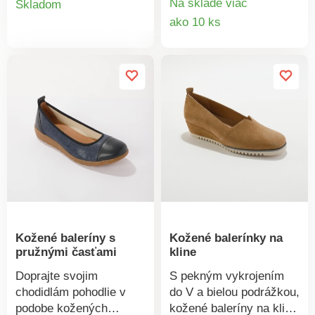
Na sklade viac
Skladom
pre ľahké obúvanie.
podklade. Vzorovaná,
Detail
ako 10 ks
produktu
Biela podošva s
pružná, protišmyková
produkt
kvalitným odpružením,
podrážka. Možno prať v
klinový podpätok cca 3
práčke.
cm.
Kožené baleríny s
Kožené balerínky na
pružnými časťami
kline
Doprajte svojim
S pekným vykrojením
chodidlám pohodlie v
do V a bielou podrážkou,
podobe kožených
kožené baleríny na kline