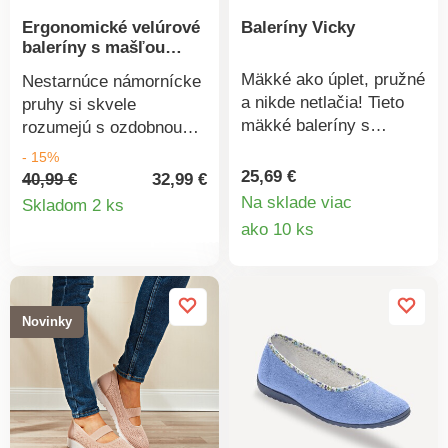
Ergonomické velúrové
Baleríny Vicky
baleríny s mašľou
Isotoner®
Mäkké ako úplet, pružné
Nestarnúce námornícke
a nikde netlačia! Tieto
pruhy si skvele
mäkké baleríny s
rozumejú s ozdobnou
vyberateľnou stielkou
mašľou a dodávajú
- 15%
budú Vaše nohy doslova
týmto balerínam
25,69 €
40,99 €
32,99 €
rozmaznávať. Podošva
Detail
Isotoner® osobitý
Na sklade viac
Skladom 2 ks
s dobrým tlmením
Detail
charakter. Baleríny
ako 10 ks
produktu
došľapu, podpätok cca 2
Isotoner® sú
produkt
cm.
neprekonateľné, pokiaľ
ide o pohodlie, pružnosť
a ľahkosť. Majú
Novinky
ergonomickú podrážku a
pamäťovú penu, čo
zaistí bezkonkurenčné
pohodlie a oporu.
Protišmykové, veľmi