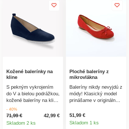
Kožené balerínky na
Ploché baleríny z
kline
mikrovlákna
S pekným vykrojením
Baleríny nikdy nevyjdú z
do V a bielou podrážkou,
módy! Klasický model
kožené baleríny na kline
prinášame v originálnej
sú jedinečné! Z pravej
verzii z mikrovlákna v
- 40%
kvalitnej kože.
semišovom vzhľade.
51,99 €
71,99 €
42,99 €
Detail
Detail
Kontrastné prešitie.
Kožená stielka. Na
Skladom 1 ks
Skladom 2 ks
Vykrojenie do V. Vzadu
zvršku mašľa. Lemovka