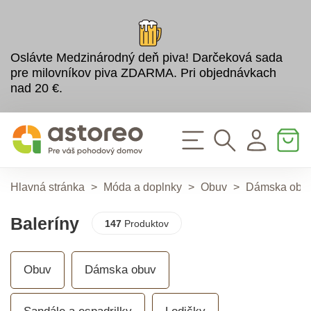
Oslávte Medzinárodný deň piva! Darčeková sada
pre milovníkov piva ZDARMA. Pri objednávkach
nad 20 €.
Hlavná stránka
>
Móda a doplnky
>
Obuv
>
Dámska obu
Baleríny
147
Produktov
Obuv
Dámska obuv