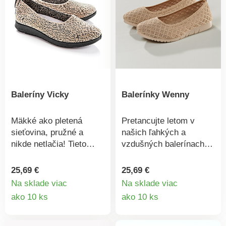
pravidelne ošetrujte
vyňateľná priedušná
prípravkom na ochranu
stielka. Vzadu pútko.
pred škvrnami a
Stabilný klinový
vlhkosťou.
podpätok. Protišmyková
podrážka. Vyrobené v
Portugalsku.
Baleríny Vicky
Balerínky Wenny
Mäkké ako pletená
Pretancujte letom v
sieťovina, pružné a
našich ľahkých a
nikde netlačia! Tieto
vzdušných balerínach s
mäkké baleríny s
perforovaným
vyberateľnou stielkou
diamantovým vzorom.
25,69 €
25,69 €
budú Vaše nohy doslova
Pružná podrážka s
Na sklade viac
Na sklade viac
rozmaznávať. Podošva
vymeniteľnou stielkou z
Detail
Detail
ako 10 ks
ako 10 ks
s dobrým tlmením
pamäťovej peny mäkko
produktu
produkt
došľapu, podpätok cca 2
tlmí každý krok - netlačí
cm.
a je priedušná.