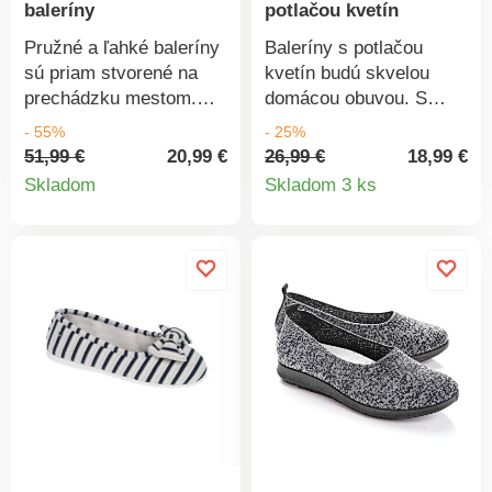
baleríny
potlačou kvetín
Pružné a ľahké baleríny
Baleríny s potlačou
sú priam stvorené na
kvetín budú skvelou
prechádzku mestom.
domácou obuvou. S
Zvršok a stielka z
gumkami na priehlavku,
- 55%
- 25%
kvalitnej kože. Vpredu a
vďaka ktorým držia
51,99 €
20,99 €
26,99 €
18,99 €
Detail
Detail
vzadu guma. Ošetrite
dobre na nohe. Veľmi
Skladom
Skladom 3 ks
Vaše topánky
pohodlné. Na zvršku
produktu
produkt
impregnáciou proti
potlač kvetov.
škvrnám a vlhkosti a to
Protišmyková podrážka.
najmä do dažďa.