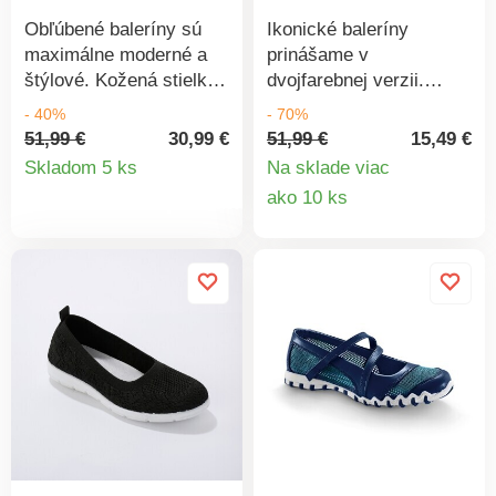
Obľúbené baleríny sú
Ikonické baleríny
maximálne moderné a
prinášame v
štýlové. Kožená stielka.
dvojfarebnej verzii.
Na zvršku mašlička.
Praktické, ženské a
- 40%
- 70%
Zrnitá farebne zladená
pohodlné, ľahko ich
51,99 €
30,99 €
51,99 €
15,49 €
Detail
lemovka. Pevný opätok.
zladíte s Vašimi
Skladom 5 ks
Na sklade viac
Ošetrite Vaše topánky
modelmi. Z pravej kože
Detail
ako 10 ks
produktu
impregnáciou proti
pre priedušnosť
produkt
škvrnám a vlhkosti.
chodidla. Pevný opätok.
Na zvršku mašlička.
Lemovka tón v tóne.
Stabilný podpätok.