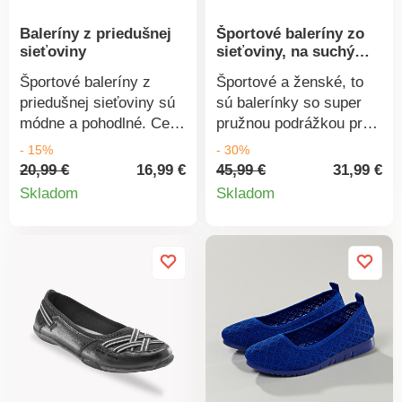
Baleríny z priedušnej
Športové baleríny zo
sieťoviny
sieťoviny, na suchý
zips
Športové baleríny z
Športové a ženské, to
priedušnej sieťoviny sú
sú balerínky so super
módne a pohodlné. Cez
pružnou podrážkou pre
priehlavok guma. Ľahké
extra pohodlnú chôdzu.
- 15%
- 30%
a pružné. Vyňateľná
Rýchlo sa poponáhľajte!
20,99 €
16,99 €
45,99 €
31,99 €
Detail
Detail
stielka na penovom
Okolo členka dvojitý
Skladom
Skladom
podklade. Vzorovaná,
remienok na suchý zips.
produktu
produkt
pružná, protišmyková
Členitý strih a prešitie.
podrážka. Možno prať v
Zvršok z ažurovaného a
práčke.
syntetického textilu s
efektom sieťoviny pre
vysokú priedušnosť
chodidla. Extra pružná a
protišmyková podrážka
so vzorom. Vaše
topánky pravidelne