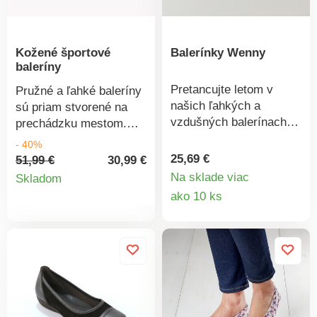
ošetrujte prípravkom na
ochranu pred škvrnami
a vlhkosťou.
Kožené športové
Balerínky Wenny
baleríny
Pretancujte letom v
Pružné a ľahké baleríny
našich ľahkých a
sú priam stvorené na
vzdušných balerínach s
prechádzku mestom.
perforovaným
Zvršok a stielka z
- 40%
diamantovým vzorom.
kvalitnej kože. Vpredu a
25,69 €
51,99 €
30,99 €
Pružná podrážka s
Detail
vzadu guma. Ošetrite
Na sklade viac
Skladom
vymeniteľnou stielkou z
Detail
Vaše topánky
ako 10 ks
produktu
pamäťovej peny mäkko
impregnáciou proti
produkt
tlmí každý krok - netlačí
škvrnám a vlhkosti a to
a je priedušná. Módna
najmä do dažďa.
textilná obuv s
diamantovým vzorom.
Extra ľahké + vzdušné.
Mäkké + pohodlné.