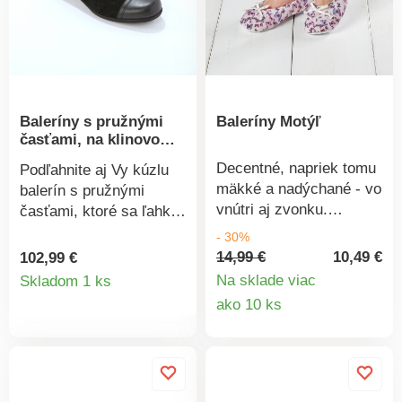
Vyberateľná stielka z
pamäťovej peny.
Baleríny s pružnými
Baleríny Motýľ
časťami, na klinovom
podpätku
Decentné, napriek tomu
Podľahnite aj Vy kúzlu
mäkké a nadýchané - vo
balerín s pružnými
vnútri aj zvonku.
časťami, ktoré sa ľahko
Protišmyková podošva.
kombinujú. Vhodné pre
- 30%
Mäkké a jemné. Froté
širšie či citlivé chodidlá
14,99 €
10,49 €
102,99 €
Detail
stielka. Protišmyková
(5 mm navyše oproti
Na sklade viac
Skladom 1 ks
podošva.
štandardnej šírke). Z
Detail
ako 10 ks
produktu
kvalitnej pravej kože.
produkt
Pružné časti.
Vyňateteľná stielka.
Pevný opätok. Klinový
podpätok. Protišmyková