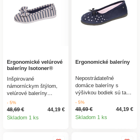
podrážka.
Ergonomické velúrové
Ergonomické baleríny
baleríny Isotoner®
Nepostrádateľné
Inšpirované
domáce baleríny s
námorníckym štýlom,
výšivkou bodiek sú tak
velúrové baleríny
príjemné na nosenie.
Isotoner® vynikajú
- 5%
- 5%
Navyše s ergonomickou
farebnými prúžkami.
48,69 €
44,19 €
48,69 €
44,19 €
Detail
podrážkou pre Vaše
Detail
Pružné, ľahké, pohodlné
Skladom 1 ks
Skladom 1 ks
pohodlie a špeciálne
a protišmykové, nie je
produkt
produktu
potreby. Hrejivý jemný
im čo vytknúť. Z
velúr. Ergonomická
jemného velúru. Na