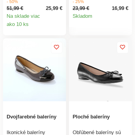
- 50%
- 25%
kvalitnej kože. Vpredu a
príjemné na nosenie.
51,99 €
25,99 €
23,99 €
16,99 €
Detail
vzadu guma. Ošetrite
Komfortné.
Na sklade viac
Skladom
Vaše topánky
Jednofarebné buklé froté
Detail
ako 10 ks
produkt
impregnáciou proti
ľahké na údržbu.
produktu
škvrnám a vlhkosti a to
Zakončené kvetinovou
najmä do dažďa.
lemovkou s prešitím.
Dvojfarebné baleríny
Ploché baleríny
Ikonické baleríny
Obľúbené baleríny sú