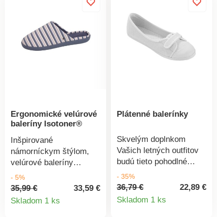
podrážka
zvršku široká mašľa
EVERYWEARTM z
dodá ženský vzhľad.
gumy, ľahká,
Stielka s pamäťovou
protišmyková a
penou s oporou nožnej
komfortná. Široká
klenby. Gumová
mašľa. Pestrofarebná
protišmyková podrážka
výšivka bodiek.
s technológiou
EVERYWEAR™ je
pružná, ľahká a tlmí
nárazy pri došľape.
Ergonomické velúrové
Plátenné balerínky
baleríny Isotoner®
Skvelým doplnkom
Inšpirované
Vašich letných outfitov
námorníckym štýlom,
budú tieto pohodlné
velúrové baleríny
plátenné balerínky! Majú
Isotoner® vynikajú
- 35%
- 5%
praktickú pracku so
farebnými prúžkami.
36,79 €
22,89 €
35,99 €
33,59 €
Detail
suchým zipsom na
Detail
Pružné, ľahké, pohodlné
Skladom 1 ks
Skladom 1 ks
zvršku, kaučukovú
a protišmykové, nie je
produkt
produktu