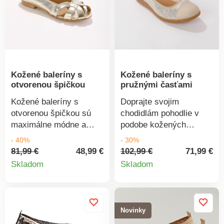
na kline cca 3 cm.
Požadovanú veľkosť
uveďte, prosím, v
objednávke.
Kožené baleríny s
Kožené baleríny s
otvorenou špičkou
pružnými časťami
Kožené baleríny s
Doprajte svojim
otvorenou špičkou sú
chodidlám pohodlie v
maximálne módne a
podobe kožených
navyše priedušné! Z
balerínok z 2 materiálov
- 40%
- 30%
pravej kvalitnej kože.
s dotykom lesku.
81,99 €
48,99 €
102,99 €
71,99 €
Detail
Detail
Stielka z kože na
Komfortné, vhodné pre
Skladom
Skladom
penovom podklade dodá
citlivé a širšie chodidlá
produktu
produkt
mäkké pohodlie.
(5 mm navyše oproti
Otvorená špička, zvršok
štandardnej šírke). Z
v členitom strihu. Pevný
pravej kože. Pružné
Novinky
opätok. Topánky
trblietavé časti. Kožená