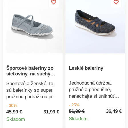
stielke z pamäťovej
peny. Podpätok cca 3
cm.
Športové baleríny zo
Lesklé baleríny
sieťoviny, na suchý
zips
Jednoduchá údržba,
Športové a ženské, to
pružné a priedušné,
sú balerínky so super
nenechajte si uniknúť
pružnou podrážkou pre
lesklé baleríny! Z jemnej
extra pohodlnú chôdzu.
- 25%
- 30%
tkaniny. Pružné
Rýchlo sa poponáhľajte!
51,99 €
36,49 €
45,99 €
31,99 €
Detail
prekrížené prúžky na
Detail
Okolo členka dvojitý
Skladom
Skladom
zvršku. Kožená stielka.
remienok na suchý zips.
produkt
produktu