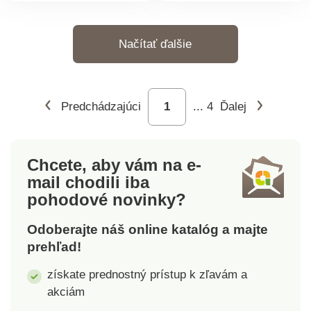
špičku a široký lem.
im čo vytknúť. Z
jemného velúru.
Jednoducho obujete.
Načítať ďalšie
Stielka s pamäťovou
penou s oporou nožnej
klenby. Gumová
protišmyková podrážka
Predchádzajúci
...
4
Ďalej
s technológiou
EVERYWEAR™ je
pružná, ľahká a tlmí
nárazy pri došľape.
Chcete, aby vám na e-
mail
chodili iba
pohodové novinky?
Odoberajte náš online katalóg a majte
prehľad!
získate prednostný prístup k zľavám a
akciám