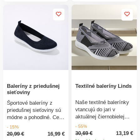
Profilovaná športová
Členitý strih a prešitie.
podrážka.
Zvršok z ažurovaného a
syntetického textilu s
efektom sieťoviny pre
vysokú priedušnosť
chodidla. Extra pružná a
protišmyková podrážka
so vzorom. Vaše
topánky pravidelne
ošetrujte prípravkom na
ochranu pred škvrnami
a vlhkosťou.
Baleríny z priedušnej
Textilné baleríny Linds
sieťoviny
Naše textilné balerínky
Športové baleríny z
vtancujú do jari v
priedušnej sieťoviny sú
aktuálnej čiernobielej
módne a pohodlné. Cez
kombinácii. Veľmi
priehlavok guma. Ľahké
- 55%
- 15%
pohodlné a príjemne
a pružné. Vyňateľná
30,69 €
13,19 €
20,99 €
16,99 €
ľahké, s očkom na päte
Detail
stielka na penovom