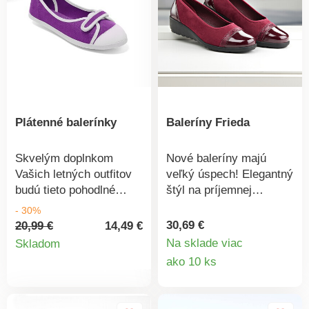
Plátenné balerínky
Baleríny Frieda
Skvelým doplnkom
Nové baleríny majú
Vašich letných outfitov
veľký úspech! Elegantný
budú tieto pohodlné
štýl na príjemnej
plátenné balerínky! Majú
klinovej podrážke s
- 30%
praktickú pracku so
módnymi lakovanými
30,69 €
20,99 €
14,49 €
Detail
suchým zipsom na
akcentmi v krokodíľom
Na sklade viac
Skladom
zvršku, kaučukovú
vzhľade. Vďaka pútku
Detail
ako 10 ks
produktu
špičku a široký lem.
na päte sa ľahko
produkt
obúvajú. Super pohodlné
vďaka vyberateľnej