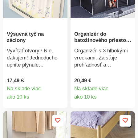
sú skrutky a silná
obojstranná lepiaca
páska.
Výsuvná tyč na
Organizér do
záclony
batožinového priestoru
auta
Vyvŕtať otvory? Nie,
Organizér s 3 hlbokými
ďakujem! Jednoducho
vreckami. Zaisťuje
upnite plynule
prehľadnosť a
nastaviteľnú garnižu do
jednoduchú prepravu
okenného rámu, zaveste
nákupov, cestovných
17,49 €
20,49 €
záclony - hotovo!
potrieb a športových
Na sklade viac
Na sklade viac
Rýchlejšie ani
potrieb alebo vybavenia
Detail
Detail
ako 10 ks
ako 10 ks
jednoduchšie to byť
do dažďa. Možno použiť
produktu
produkt
nemôže!
aj na detské hračky
alebo vybavenie pre
psov. Pevný, čiastočne
vystužená textília v
čiernej farbe. Nosnosť