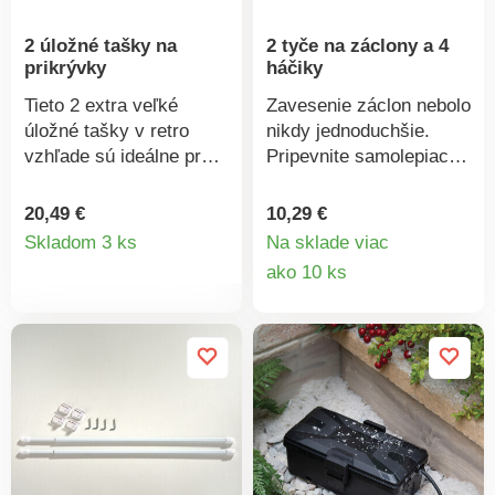
2 úložné tašky na
2 tyče na záclony a 4
prikrývky
háčiky
Tieto 2 extra veľké
Zavesenie záclon nebolo
úložné tašky v retro
nikdy jednoduchšie.
vzhľade sú ideálne pre
Pripevnite samolepiace
prikrývky, oblečenie
háčiky k rámu,
alebo zimné bundy.
roztiahnite tyče na šírku
20,49 €
10,29 €
Detail
Spoľahlivo chráni pred
okna a navlečte pútka
Skladom 3 ks
Na sklade viac
prachom a vlhkosťou –
záclon. Potom stačí
Detail
ako 10 ks
produktu
ideálny na sezónne
zavesiť tyče na háčiky.
produkt
skladovanie. Zapínanie
na zips, uši pre ľahké
prenášanie. Úspora
miesta a skladacie. 2 ks
vo formáte XL. Zips a
robustné rukoväte.
Clarsen.