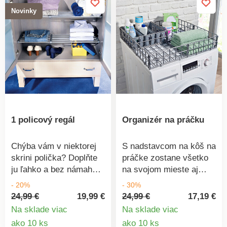
bez námahy vybrať.
kusov, jednotlivo alebo
Novinky
naskladané dohromady,
aby sa výška zvýšila až
o 22 cm.
1 policový regál
Organizér na práčku
Chýba vám v niektorej
S nadstavcom na kôš na
skrini polička? Doplňte
práčke zostane všetko
ju ľahko a bez námahy!
na svojom mieste aj
Vďaka teleskopickým
počas odstreďovania:
- 20%
- 30%
tyčiam túto praktickú
aviváž, prací
24,99 €
19,99 €
24,99 €
17,19 €
policu umiestnite bez
prostriedok, čistiace
Na sklade viac
Na sklade viac
vŕtania a lepenia do
prostriedky a všetko, čo
Detail
Detail
ako 10 ks
ako 10 ks