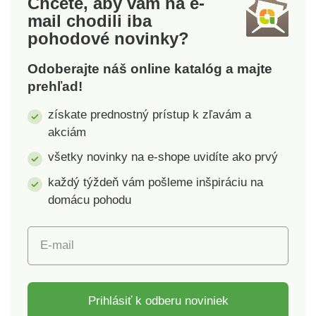
Chcete, aby vám na e-
Certifikácia PETA-
mail
chodili iba
Approved Vegan.
Materiál: polyester s
pohodové novinky?
PVC vrstvou. Rozmery:
60 x 100 cm.
Odoberajte náš online katalóg a majte
prehľad!
získate prednostný prístup k zľavám a
akciám
všetky novinky na e-shope uvidíte ako prvý
každý týždeň vám pošleme inšpiráciu na
domácu pohodu
E-mail
Prihlásiť k odberu noviniek