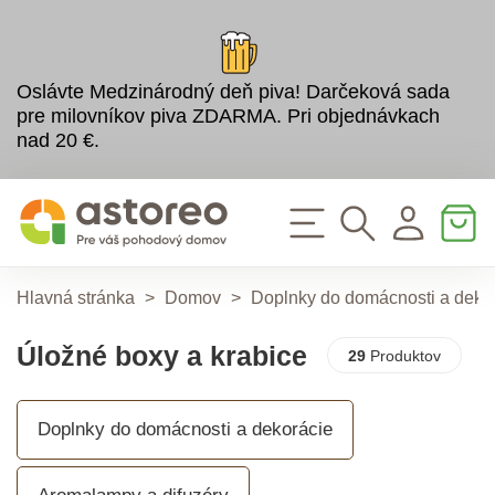
Oslávte Medzinárodný deň piva! Darčeková sada
pre milovníkov piva ZDARMA. Pri objednávkach
nad 20 €.
Hlavná stránka
>
Domov
>
Doplnky do domácnosti a deko
Úložné boxy a krabice
29
Produktov
Doplnky do domácnosti a dekorácie