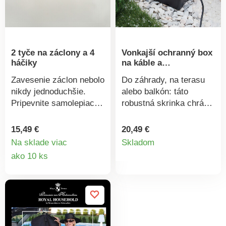
2 tyče na záclony a 4
Vonkajší ochranný box
háčiky
na káble a
predlžovacie prívody
Zavesenie záclon nebolo
Do záhrady, na terasu
nikdy jednoduchšie.
alebo balkón: táto
Pripevnite samolepiace
robustná skrinka chráni
háčiky k rámu,
elektrické prípojky pred
roztiahnite tyče na šírku
striekajúcou vodou,
15,49 €
20,49 €
Detail
okna a navlečte pútka
nečistotami a prachom
Na sklade viac
Skladom
záclon. Potom stačí
(IP54). Vhodná pre 4-
Detail
ako 10 ks
produkt
zavesiť tyče na háčiky.
násobné zásuvkové
produktu
lišty, časovače a veľké
adaptéry.