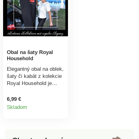
Obal na šaty Royal
Household
Elegantný obal na oblek,
šaty či kabát z kolekcie
Royal Household je
ideálny pre každého, kto
chce udržať svoj šatník
6,99 €
Detail
v perfektnom stave –
Skladom
doma aj na cestách.
produktu
Chráni pred prachom,
vlhkosťou a
poškodením.