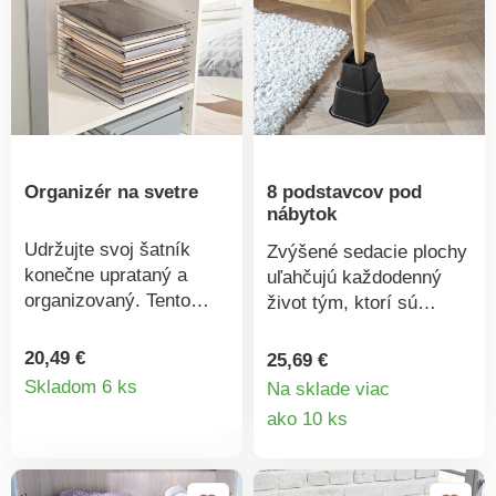
až 10 kg. Eliminuje
chaos v batožinovom
priestore.
Organizér na svetre
8 podstavcov pod
nábytok
Udržujte svoj šatník
Zvýšené sedacie plochy
konečne uprataný a
uľahčujú každodenný
organizovaný. Tento
život tým, ktorí sú
organizér udrží 10
menej pohybliví:
tričiek alebo svetrov
podstavce pod nábytok
20,49 €
25,69 €
Detail
úhľadne zložených a
ľahko zdvihnú Vaše
Skladom 6 ks
Na sklade viac
nepokrčených. Svojím
postele, stoličky, kreslá
Detail
ako 10 ks
produktu
výberom môžete listovať
alebo pohovky – ušetríte
produkt
ako v albume a
za drahý špeciálny
jednotlivé kusy môžete
nábytok! Súprava 8