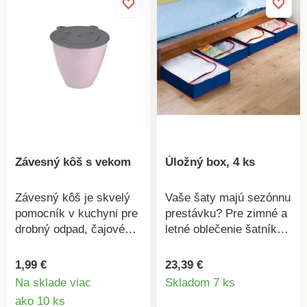
Závesný kôš s vekom
Úložný box, 4 ks
Závesný kôš je skvelý
Vaše šaty majú sezónnu
pomocník v kuchyni pre
prestávku? Pre zimné a
drobný odpad, čajové
letné oblečenie šatník
vrecúška, odkrojky
často nestačí. Preto je
zeleniny či ovocia ai.
dobré šatník vytriediť. V
1,99 €
23,39 €
Detail
Jednoducho ho zavesíte
úložných vakoch môže
Na sklade viac
Skladom 7 ks
na dvierka kuchynskej
byť oblečenie, ktoré
Detail
ako 10 ks
produkt