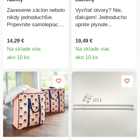
a dôkladne vyčistiť
povrch, na ktorý budete
Zavesenie záclon nebolo
Vyvŕtať otvory? Nie,
madlo pripevňovať
nikdy jednoduchšie.
ďakujem! Jednoducho
pomocou prísaviek.
Pripevnite samolepiace
upnite plynule
Materiál: plast.
háčiky k rámu,
nastaviteľnú garnižu do
Rozmery: 28,5 x 8,5 x 9
roztiahnite tyče na šírku
okenného rámu, zaveste
14,29 €
19,49 €
cm.
okna a navlečte pútka
záclony - hotovo!
Na sklade viac
Na sklade viac
záclon. Potom stačí
Rýchlejšie ani
Detail
Detail
ako 10 ks
ako 10 ks
zavesiť tyče na háčiky.
jednoduchšie to byť
produktu
produkt
nemôže!