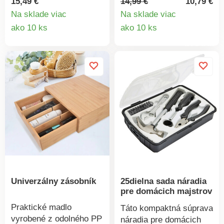
14,99 €
10,79 €
15,49 €
kuchýň, garáží, na
záclony - hotovo!
Na sklade viac
Na sklade viac
zavesenie kľúčov,
Rýchlejšie ani
Detail
Detail
ako 10 ks
ako 10 ks
uterákov atď.
jednoduchšie to byť
produkt
produktu
Jednoducho
nemôže!
samolepiace, s
odskrutkovateľnými
háčikmi. Viacúčelový.
Moderný design.
Samolepiace.
Univerzálny zásobník
25dielna sada náradia
pre domácich majstrov
Praktické madlo
Táto kompaktná súprava
vyrobené z odolného PP
náradia pre domácich