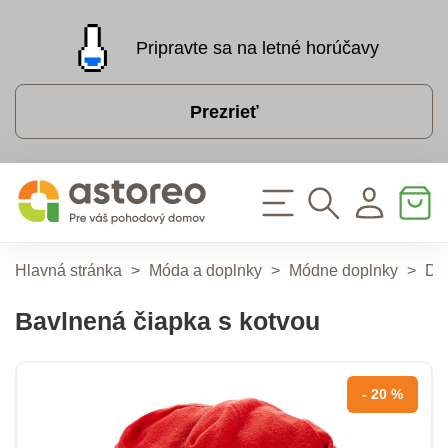
Pripravte sa na letné horúčavy
Prezrieť
Hlavná stránka
>
Móda a doplnky
>
Módne doplnky
>
Do
Bavlnená čiapka s kotvou
- 20 %