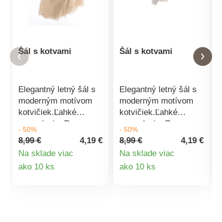
Šál s kotvami
Šál s kotvami
Elegantný letný šál s
Elegantný letný šál s
moderným motívom
moderným motívom
kotvičiek.Ľahké
kotvičiek.Ľahké
prevedenie. Rozmer:
prevedenie. Rozmer:
- 50%
- 50%
70x180cm Materiál:
70x180cm Materiál:
8,99 €
4,19 €
8,99 €
4,19 €
35% viskóza, 65%
35% viskóza, 65%
Na sklade viac
Na sklade viac
polyester
polyester
Detail
Detail
ako 10 ks
ako 10 ks
produktu
produktu