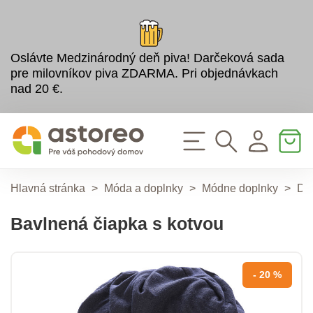
Oslávte Medzinárodný deň piva! Darčeková sada
pre milovníkov piva ZDARMA. Pri objednávkach
nad 20 €.
Hlavná stránka
>
Móda a doplnky
>
Módne doplnky
>
Do
Bavlnená čiapka s kotvou
- 20 %