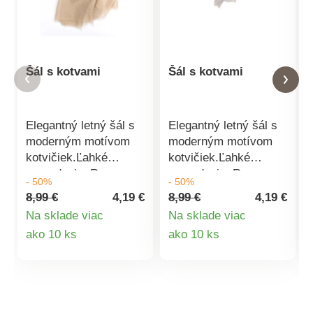
Šál s kotvami
Šál s kotvami
Elegantný letný šál s
Elegantný letný šál s
moderným motívom
moderným motívom
kotvičiek.Ľahké
kotvičiek.Ľahké
prevedenie. Rozmer:
prevedenie. Rozmer:
- 50%
- 50%
70x180cm Materiál:
70x180cm Materiál:
8,99 €
4,19 €
8,99 €
4,19 €
35% viskóza, 65%
35% viskóza, 65%
Na sklade viac
Na sklade viac
polyester
polyester
Detail
Detail
ako 10 ks
ako 10 ks
produktu
produktu