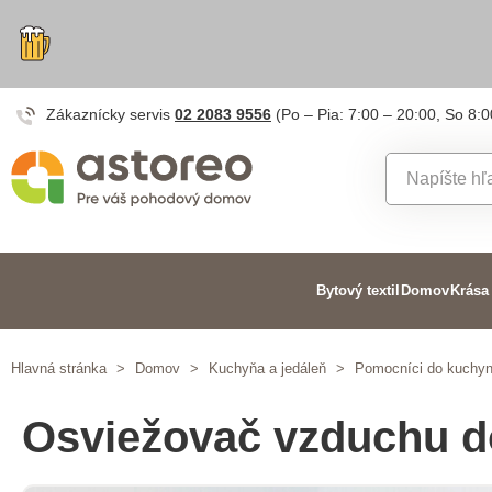
Zákaznícky servis
02 2083 9556
(Po – Pia: 7:00 – 20:00, So 8:0
Bytový textil
Domov
Krása
Hlavná stránka
>
Domov
>
Kuchyňa a jedáleň
>
Pomocníci do kuchy
Osviežovač vzduchu d