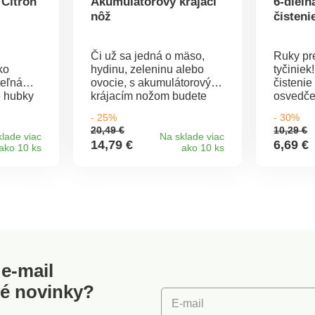
 Citrón
Akumulátorový krájací
6-dieln
nôž
čisteni
Či už sa jedná o mäso,
Ruky pr
ko
hydinu, zeleninu alebo
tyčiniek
teľná
ovocie, s akumulátorovým
čisteni
e hubky
krájacím nožom budete
osvedče
acovnú
mať istotu, že sa Vám
súpravu
- 25%
- 30%
ením a
bude dobre krájať. Ľahko
ušnými 
20,49 €
10,29 €
sa používa vďaka
lekársk
lade viac
Na sklade viac
14,79 €
6,69 €
ako 10 ks
ako 10 ks
ívne a
ergonomickej rukoväti a
ocele. 
k na
bezpečnostnému spínaču
jemne m
va
na uvoľnenie čepele.
a bezpe
ky
odstráň
maz a ne
e-mail
vé novinky?
E-mail