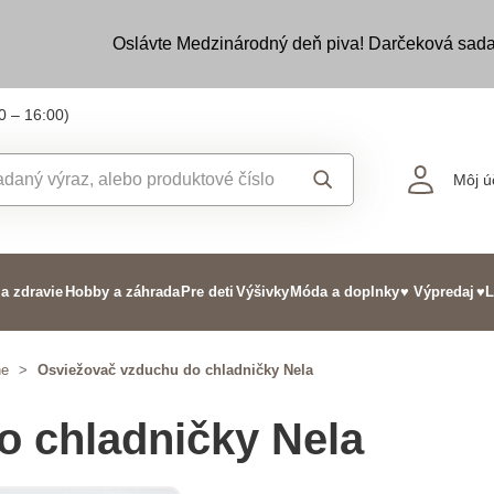
Oslávte Medzinárodný deň piva! Darčeková sada
0 – 16:00)
Môj ú
 a zdravie
Hobby a záhrada
Pre deti
Výšivky
Móda a doplnky
♥ Výpredaj
♥L
ne
>
Osviežovač vzduchu do chladničky Nela
o chladničky Nela