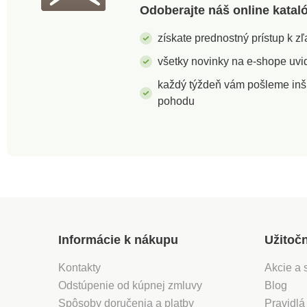
Odoberajte náš online katal
získate prednostný prístup k 
všetky novinky na e-shope uvid
každý týždeň vám pošleme inš
pohodu
Informácie k nákupu
Užitoč
Kontakty
Akcie a 
Odstúpenie od kúpnej zmluvy
Blog
Spôsoby doručenia a platby
Pravidlá