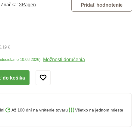
Značka:
3Pagen
Pridať hodnotenie
6,19 €
Možnosti doručenia
-
odosielame 10.08.2026)
ť do košíka
dni
Až 100 dní na vrátenie tovaru
Všetko na jednom mieste