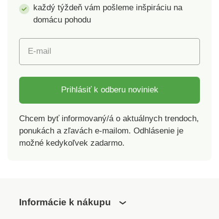
každý týždeň vám pošleme inšpiráciu na
2/4/6/8/10/12 rokov
domácu pohodu
E-mail
Prihlásiť k odberu noviniek
Chcem byť informovaný/á o aktuálnych trendoch,
ponukách a zľavách e-mailom. Odhlásenie je
možné kedykoľvek zadarmo.
Informácie k nákupu