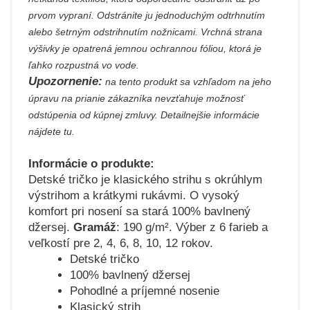
prvom vypraní. Odstránite ju jednoduchým odtrhnutím
alebo šetrným odstrihnutím nožnicami. Vrchná strana
výšivky je opatrená jemnou ochrannou fóliou, ktorá je
ľahko rozpustná vo vode.
Upozornenie:
na tento produkt sa vzhľadom na jeho
úpravu na prianie zákazníka nevzťahuje možnosť
odstúpenia od kúpnej zmluvy. Detailnejšie informácie
nájdete tu.
Informácie o produkte:
Detské tričko je klasického strihu s okrúhlym
výstrihom a krátkymi rukávmi. O vysoký
komfort pri nosení sa stará 100% bavlnený
džersej.
Gramáž
: 190 g/m². Výber z 6 farieb a
veľkostí pre 2, 4, 6, 8, 10, 12 rokov.
Detské tričko
100% bavlnený džersej
Pohodlné a príjemné nosenie
Klasický strih