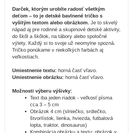
Darček, ktorým urobíte radosť všetkým
deťom – to je detské bavlnené tričko s
vyšitým textom alebo obrázkom.
Je to skvelý
nápad aj pre rodinné a skupinové detské aktivity,
do škôl a škôlok, na tábory alebo spoločné
výlety. Každý si to svoje už neomylne spozná.
Tričko ponúkame v niekoľkých farbách aj
veľkostiach.
Umiestnenie textu:
horná časť vľavo.
Umiestnenie obrázku:
horná časť vľavo.
Možnosti výberu výšivky:
Text iba jeden riadok - veľkosť písma
cca 3 – 5 cm
Obrázok 4 cm (slniečko, srdiečko,
štvorlístok, lienka, hviezda, futbalová
lopta, traktor, dinosaurus)
Kombinácia obrázku a textu: obrázok v