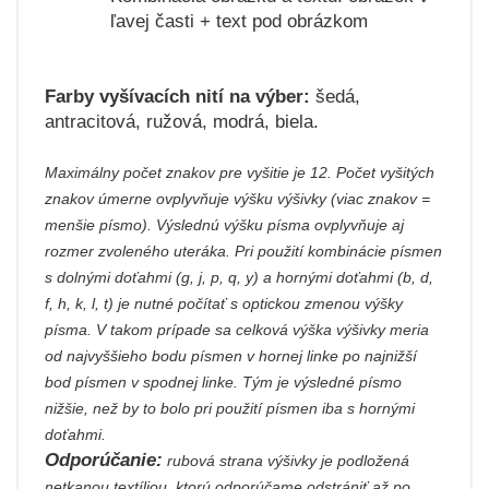
ľavej časti + text pod obrázkom
Farby vyšívacích nití na výber:
šedá,
antracitová, ružová, modrá, biela.
Maximálny počet znakov pre vyšitie je 12. Počet vyšitých
znakov úmerne ovplyvňuje výšku výšivky (viac znakov =
menšie písmo). Výslednú výšku písma ovplyvňuje aj
rozmer zvoleného uteráka. Pri použití kombinácie písmen
s dolnými doťahmi (g, j, p, q, y) a hornými doťahmi (b, d,
f, h, k, l, t) je nutné počítať s optickou zmenou výšky
písma. V takom prípade sa celková výška výšivky meria
od najvyššieho bodu písmen v hornej linke po najnižší
bod písmen v spodnej linke. Tým je výsledné písmo
nižšie, než by to bolo pri použití písmen iba s hornými
doťahmi.
Odporúčanie:
rubová strana výšivky je podložená
netkanou textíliou, ktorú odporúčame odstrániť až po