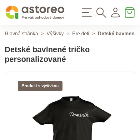
Hlavná stránka
>
Výšivky
>
Pre deti
>
Detské bavlnené 
Detské bavlnené tričko
personalizované
Produkt s výšivkou