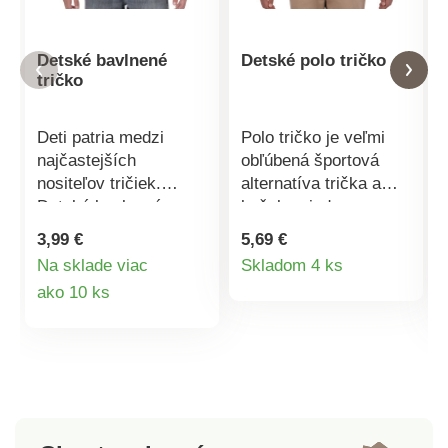
Detské bavlnené
Detské polo tričko
tričko
Deti patria medzi
Polo tričko je veľmi
najčastejších
obľúbená športová
nositeľov tričiek.
alternatíva trička a
Detské bavlnené
košele v jednom.
tričko je totiž veľmi
Detské polo tričko je
3,99 €
5,69 €
pohodlný a praktický
veľmi pohodlné vďaka
Detail
Na sklade viac
Skladom 4 ks
kúsok na každý deň.
úpletovému materiálu.
Detail
ako 10 ks
produktu
Tričko je klasického
Zmes bavlny a
strihu s okrúhlym
polyesteru je
produktu
výstrihom a krátkymi
spracovaná
rukávmi. O pohodlie
technológiou
pri nosení sa stará aj
DRYBLEND®, ktorá
100% bavlna, z ktorej
zaisťuje schopnosť
je tričko
odvádzať vlhkosť. Deti