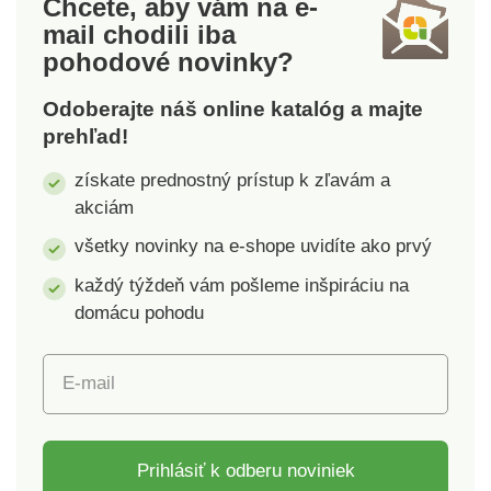
Chcete, aby vám na e-
ušité.Gramáž: 180
zostávajú pohodlne v
mail
chodili iba
g/m². Výber z 6 farieb
suchu celý deň.
pohodové novinky?
a 5 veľkostí.Detské
Materiál je príjemne
tričko100%
mäkký a jeho výhodou
Odoberajte náš online katalóg a majte
bavlnaPohodlné a
je aj znížená tvorba
prehľad!
príjemné
žmolkov. Polo tričko
nosenieKlasický
má krátke rukávy,
získate prednostný prístup k zľavám a
strihOkrúhly
golier a légu s 2
akciám
výstrihKrátke
gombíkmi.Materiál:
rukávyVýber farieb
50% bavlna, 50%
všetky novinky na e-shope uvidíte ako prvý
polyester. Gramáž:
každý týždeň vám pošleme inšpiráciu na
203 g/m² (biela farba
domácu pohodu
198 g/m²). Výber zo 6
farieb a 4
veľkostí.Detské polo
E-mail
tričkoMäkký
úpletPohodlné a
príjemné
nosenieOdvádza
Prihlásiť k odberu noviniek