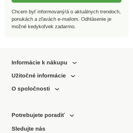
vlhkosť – deti
zostávajú v
Chcem byť informovaný/á o aktuálnych trendoch,
suchuZnížená tvorba
ponukách a zľavách e-mailom. Odhlásenie je
žmolkovGolierZapínanie
možné kedykoľvek zadarmo.
na 2 gombíkyKrátke
rukávyVýber farieb
Informácie k nákupu
Užitočné informácie
O spoločnosti
Potrebujete poradiť
Sledujte nás