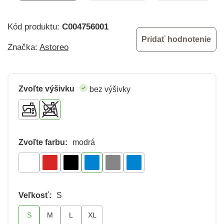
Kód produktu:
C004756001
Pridať hodnotenie
Značka:
Astoreo
Zvoľte výšivku
bez výšivky
Zvoľte farbu:
modrá
Veľkosť:
S
S
M
L
XL