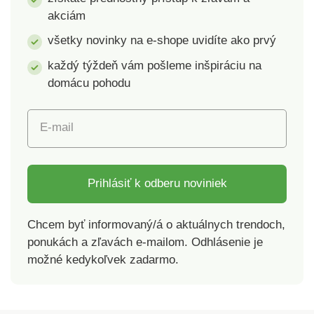
golier a légu s 2
strihOkrúhly
akciám
gombíkmi.Materiál:
výstrihKrátke
50% bavlna, 50%
rukávyVýber farieb
všetky novinky na e-shope uvidíte ako prvý
polyester. Gramáž:
každý týždeň vám pošleme inšpiráciu na
203 g/m² (biela farba
domácu pohodu
198 g/m²). Výber zo 6
farieb a 4
veľkostí.Detské polo
E-mail
tričkoMäkký
úpletPohodlné a
príjemné
nosenieOdvádza
Prihlásiť k odberu noviniek
vlhkosť – deti
zostávajú v
Chcem byť informovaný/á o aktuálnych trendoch,
suchuZnížená tvorba
ponukách a zľavách e-mailom. Odhlásenie je
žmolkovGolierZapínanie
možné kedykoľvek zadarmo.
na 2 gombíkyKrátke
rukávyVýber farieb