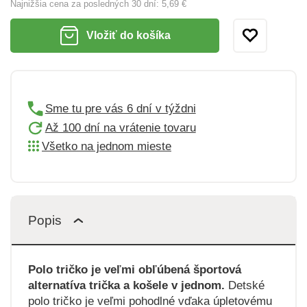
Najnižšia cena za posledných 30 dní:
5,69 €
Vložiť do košíka
Sme tu pre vás 6 dní v týždni
Až 100 dní na vrátenie tovaru
Všetko na jednom mieste
Popis
Polo tričko je veľmi obľúbená športová
alternatíva trička a košele v jednom.
Detské
polo tričko je veľmi pohodlné vďaka úpletovému