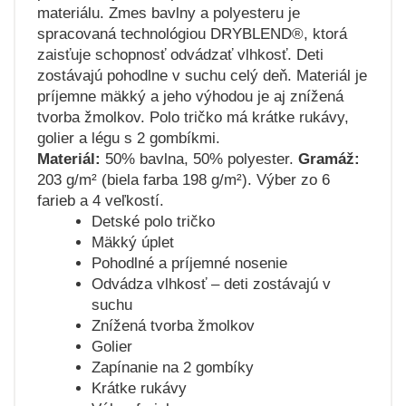
materiálu. Zmes bavlny a polyesteru je
spracovaná technológiou DRYBLEND®, ktorá
zaisťuje schopnosť odvádzať vlhkosť. Deti
zostávajú pohodlne v suchu celý deň. Materiál je
príjemne mäkký a jeho výhodou je aj znížená
tvorba žmolkov. Polo tričko má krátke rukávy,
golier a légu s 2 gombíkmi.
Materiál:
50% bavlna, 50% polyester.
Gramáž:
203 g/m² (biela farba 198 g/m²). Výber zo 6
farieb a 4 veľkostí.
Detské polo tričko
Mäkký úplet
Pohodlné a príjemné nosenie
Odvádza vlhkosť – deti zostávajú v
suchu
Znížená tvorba žmolkov
Golier
Zapínanie na 2 gombíky
Krátke rukávy