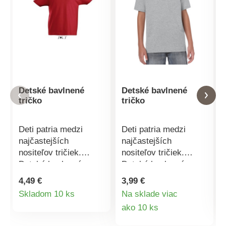
Detské bavlnené
Detské bavlnené
tričko
tričko
Deti patria medzi
Deti patria medzi
najčastejších
najčastejších
nositeľov tričiek.
nositeľov tričiek.
Detské bavlnené
Detské bavlnené
tričko je totiž veľmi
tričko je totiž veľmi
4,49 €
3,99 €
pohodlný a praktický
pohodlný a praktický
Detail
Skladom 10 ks
Na sklade viac
kúsok na každý deň.
kúsok na každý deň.
Detail
ako 10 ks
produktu
Tričko je klasického
Tričko je klasického
strihu s okrúhlym
strihu s okrúhlym
produktu