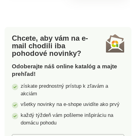
výstrihom a krátkymi
výstrihom a krátkymi
rukávmi. O vysoký
rukávmi. O pohodlie
komfort pri nosení sa
pri nosení sa stará aj
stará 100% bavlnený
100% bavlna, z ktorej
džersej.Gramáž: 190
je tričko
Chcete, aby vám na e-
g/m². Výber z 6 farieb
ušité.Gramáž: 180
mail
chodili iba
a veľkostí pre 2, 4, 6,
g/m². Výber z 6 farieb
pohodové novinky?
8, 10, 12 rokov.Detské
a 5 veľkostí.Detské
tričko100% bavlnený
tričko100%
Odoberajte náš online katalóg a majte
džersejPohodlné a
bavlnaPohodlné a
prehľad!
príjemné
príjemné
nosenieKlasický
nosenieKlasický
získate prednostný prístup k zľavám a
strihOkrúhly
strihOkrúhly
akciám
výstrihKrátke
výstrihKrátke
rukávyVýber
rukávyVýber farieb
všetky novinky na e-shope uvidíte ako prvý
fariebVeľkosti pre
každý týždeň vám pošleme inšpiráciu na
2/4/6/8/10/12 rokov
domácu pohodu