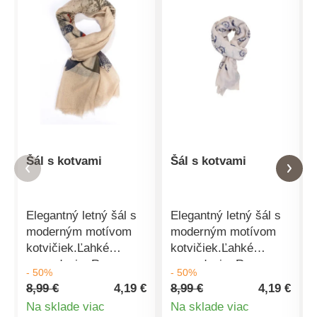
Šál s kotvami
Šál s kotvami
Elegantný letný šál s
Elegantný letný šál s
moderným motívom
moderným motívom
kotvičiek.Ľahké
kotvičiek.Ľahké
prevedenie. Rozmer:
prevedenie. Rozmer:
- 50%
- 50%
70x180cm Materiál:
70x180cm Materiál:
8,99 €
4,19 €
8,99 €
4,19 €
35% viskóza, 65%
35% viskóza, 65%
Na sklade viac
Na sklade viac
polyester
polyester