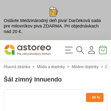
Oslávte Medzinárodný deň piva! Darčeková sada
pre milovníkov piva ZDARMA. Pri objednávkach
nad 20 €.
Hlavná stránka
>
Móda a doplnky
>
Módne doplnky
>
Do
Šál zimný Innuendo
- 20 %