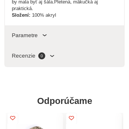
by mala byť aj šála.Pletená, mäkučká aj
praktická.
Složení:
100% akryl
Parametre
Recenzie
0
Odporúčame