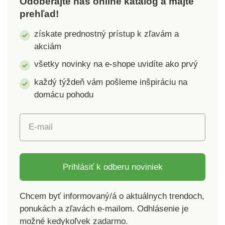
Odoberajte náš online katalóg a majte
prehľad!
získate prednostný prístup k zľavám a
akciám
všetky novinky na e-shope uvidíte ako prvý
každý týždeň vám pošleme inšpiráciu na
domácu pohodu
E-mail
Prihlásiť k odberu noviniek
Chcem byť informovaný/á o aktuálnych trendoch,
ponukách a zľavách e-mailom. Odhlásenie je
možné kedykoľvek zadarmo.