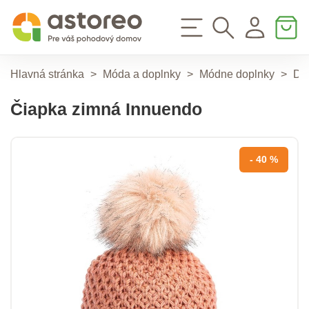
Hlavná stránka
>
Móda a doplnky
>
Módne doplnky
>
Do
Čiapka zimná Innuendo
- 40 %