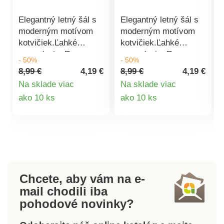
Elegantný letný šál s
Elegantný letný šál s
moderným motívom
moderným motívom
kotvičiek.Ľahké
kotvičiek.Ľahké
prevedenie. Rozmer:
prevedenie. Rozmer:
- 50%
- 50%
70x180cm Materiál:
70x180cm Materiál:
8,99 €
4,19 €
8,99 €
4,19 €
35% viskóza, 65%
35% viskóza, 65%
Na sklade viac
Na sklade viac
polyester
polyester
Detail
Detail
ako 10 ks
ako 10 ks
produktu
produktu
Chcete, aby vám na e-
mail
chodili iba
pohodové novinky?