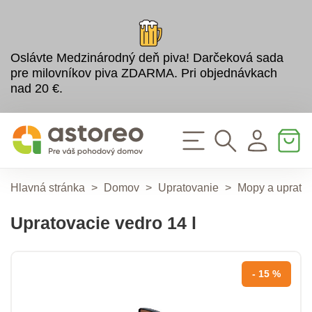
Oslávte Medzinárodný deň piva! Darčeková sada
pre milovníkov piva ZDARMA. Pri objednávkach
nad 20 €.
Hlavná stránka
>
Domov
>
Upratovanie
>
Mopy a upratov
Upratovacie vedro 14 l
- 15 %