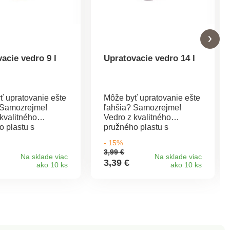
acie vedro 9 l
Upratovacie vedro 14 l
ť upratovanie ešte
Môže byť upratovanie ešte
 Samozrejme!
ľahšia? Samozrejme!
kvalitného
Vedro z kvalitného
o plastu s
pružného plastu s
u uľahčí vaše
výlevkou uľahčí vaše
- 15%
nie. Pre ešte
upratovanie. Pre ešte
3,99 €
anipuláciu je v
lepšiu manipuláciu je v
Na sklade viac
Na sklade viac
3,39 €
ako 10 ks
ako 10 ks
časti úchytka,
spodnej časti úchytka,
eníte najmä pri
ktorú oceníte najmä pri
í obsahu. Z
vylievaní obsahu. Z
o a pružného
odolného a pružného
 Rozmery: 315 x
plastu. Rozmery: 360 x
50 mm. Vyrobené v
350 x 280 mm. Vyrobené v
.
Turecku.