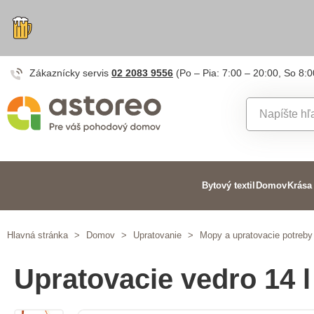
Zákaznícky servis
02 2083 9556
(Po – Pia: 7:00 – 20:00, So 8:0
Bytový textil
Domov
Krása
Hlavná stránka
>
Domov
>
Upratovanie
>
Mopy a upratovacie potreby
Upratovacie vedro 14 l