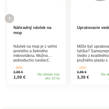
Náhradný návlek na
Upratovacie vedr
mop
Návlek na mop je z veľmi
Môže byť upratova
jemného a šetrného
ľahšia? Samozrej
mikrovlákna. Možno
Vedro z kvalitného
jednoducho navliecť,
pružného plastu s
zložiť a vyprať. Pripevňuje
výlevkou uľahčí v
- 40%
- 15%
sa k mopu pomocou
upratovanie. Pre e
2,89 €
3,99 €
suchého zipsu. Ku
lepšiu manipuláciu
Na sklade viac
Na sk
1,59 €
3,39 €
ako 10 ks
všetkým typom podláh je
spodnej časti úchy
jemný a veľmi šetrný.
ktorú oceníte najm
Materiál: mikrovlákno.
vylievaní obsahu. 
Rozmery: 32 x 12 x 10 cm.
odolného a pružn
plastu. Rozmery: 
350 x 280 mm.