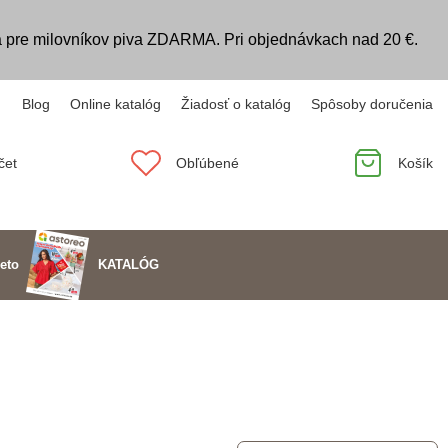
 pre milovníkov piva ZDARMA. Pri objednávkach nad 20 €.
Blog
Online katalóg
Žiadosť o katalóg
Spôsoby doručenia
čet
Obľúbené
Košík
KATALÓG
eto