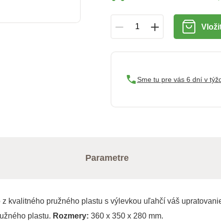
Vloži
Sme tu pre vás 6 dní v týž
Parametre
 kvalitného pružného plastu s výlevkou uľahčí váš upratovanie.
ružného plastu.
Rozmery:
360 x 350 x 280 mm.