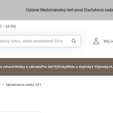
Oslávte Medzinárodný deň piva! Darčeková sada
0 – 16:00)
Môj ú
 a zdravie
Hobby a záhrada
Pre deti
Výšivky
Móda a doplnky
♥ Výpredaj
♥L
>
Upratovacie vedro 14 l