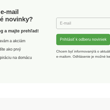
e-mail
vé novinky?
E-mail
óg a majte prehľad!
Prihlásiť k odberu noviniek
zľavám a akciám
íte ako prvý
Chcem byť informovaný/á o aktuál
e-mailom. Odhlásenie je možné k
piráciu na domácu