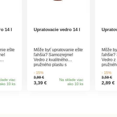
o 14 l
Upratovacie vedro 14 l
Upratov
nie ešte
Môže byť upratovanie ešte
Môže by
me!
ľahšia? Samozrejme!
ľahšie?
Vedro z kvalitného
Vedro z 
pružného plastu s
pružnéh
áš
výlevkou uľahčí váš
výlevko
- 15%
- 15%
šte
upratovanie. Pre ešte
upratova
3,99 €
3,59 €
 je v
lepšiu manipuláciu je v
lepšiu m
lade viac
Na sklade viac
3,39 €
2,89 €
ako 10 ks
ako 10 ks
tka,
spodnej časti úchytka,
spodnej 
ä pri
ktorú oceníte najmä pri
ktorú oc
Z
vylievaní obsahu. Z
vylievan
ého
odolného a pružného
odolnéh
360 x
plastu. Rozmery: 360 x
plastu.
350 x 280 mm. Vyrobené v
300 x 2
Turecku.
Turecku