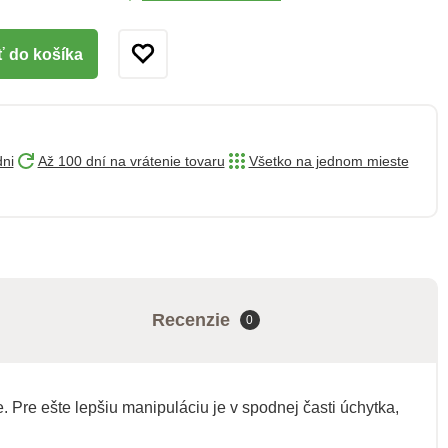
ť do košíka
dni
Až 100 dní na vrátenie tovaru
Všetko na jednom mieste
Recenzie
0
 Pre ešte lepšiu manipuláciu je v spodnej časti úchytka,