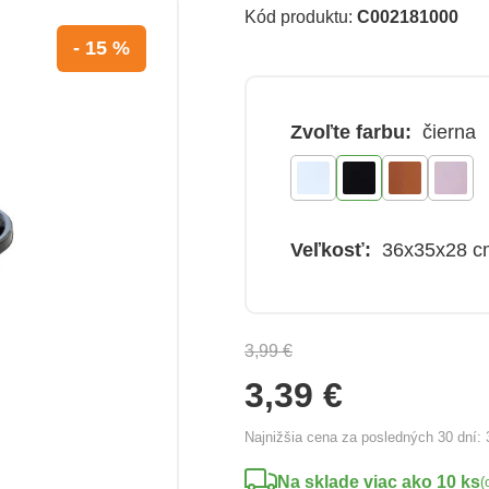
Kód produktu:
C002181000
- 15 %
Zvoľte farbu:
čierna
Veľkosť:
36x35x28 c
3,99 €
3,39 €
Najnižšia cena za posledných 30 dní:
Na sklade viac ako 10 ks
(