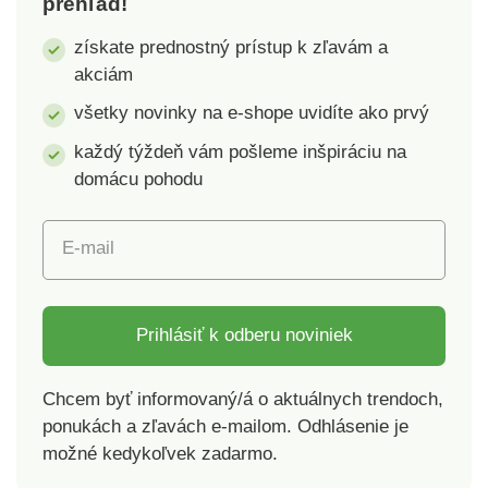
prehľad!
prešlo nenápadnou,
využijete na výletoch
zato revolučnou
a prechádzkach.
získate prednostný prístup k zľavám a
zmenou. Je totiž
Výroba dostala
akciám
vybavená malým, ale
certifikáciu Worldwide
skrytým otvorom pre
Responsible
všetky novinky na e-shope uvidíte ako prvý
slúchadlá. Výroba
Accredited Production
každý týždeň vám pošleme inšpiráciu na
dostala certifikáciu
(WRAP), ktorá
domácu pohodu
Worldwide
zaručuje súlad so
Responsible
zásadami
Accredited Production
celosvetovej a
E-mail
(WRAP), ktorá
zodpovednej výroby
zaručuje súlad so
odevov.Materiál: 80%
zásadami
bavlna, 20% polyester.
celosvetovej a
Gramáž: 280 g/m².
Prihlásiť k odberu noviniek
zodpovednej výroby
Výber z 6 farieb a 5
odevov.Materiál: 80%
veľkostí.Dámska
Chcem byť informovaný/á o aktuálnych trendoch,
bavlna, 20% polyester.
mikinaZapínanie na
ponukách a zľavách e-mailom. Odhlásenie je
Gramáž: 280 g/m².
zipsDvojvrstvová
možné kedykoľvek zadarmo.
Výber z 6 farieb a 6
kapucňa na
veľkostí.Detská
stiahnutieDelené