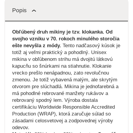
Popis
Obľúbený druh mikiny je tzv. klokanka. Od
svojho vzniku v 70. rokoch minulého storočia
ešte nevyšla z módy.
Tento nadčasový kúsok je
totiž aj veľmi praktický a pohodlný. Unisex
mikina v obľúbenom strihu má dvojitú látkovú
kapucňu so šnúrkami na stiahnutie. Klokanie
vrecko prešlo nenápadnou, zato revolučnou
zmenou. Je totiž vybavená malým, ale skrytým
otvorom pre slúchadlá. Mikina je jednofarebná a
má pohodlné rebrované manžety rukávov a
rebrovaný spodný lem. Výroba dostala
certifikáciu Worldwide Responsible Accredited
Production (WRAP), ktorá zaručuje súlad so
zásadami celosvetovej a zodpovednej výroby
odevov.