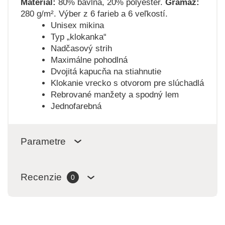
Materiál:
80% bavlna, 20% polyester.
Gramáž:
280 g/m². Výber z 6 farieb a 6 veľkostí.
Unisex mikina
Typ „klokanka“
Nadčasový strih
Maximálne pohodlná
Dvojitá kapucňa na stiahnutie
Klokanie vrecko s otvorom pre slúchadlá
Rebrované manžety a spodný lem
Jednofarebná
Parametre
Recenzie
0