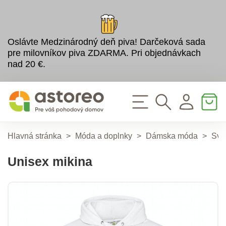
Oslávte Medzinárodný deň piva! Darčeková sada
pre milovníkov piva ZDARMA. Pri objednávkach
nad 20 €.
Hlavná stránka
>
Móda a doplnky
>
Dámska móda
>
Sve
Unisex mikina