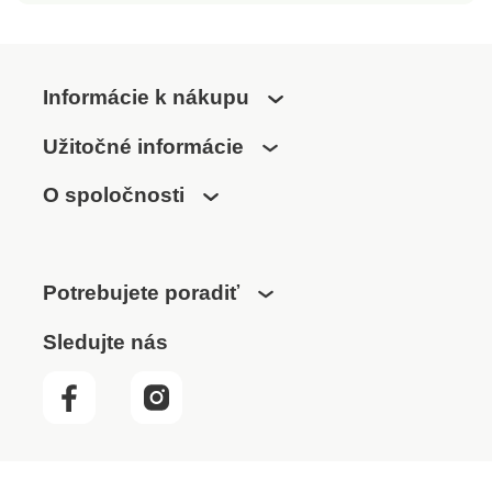
mikinaTyp
klokanie vrecko s
„klokanka“Nadčasový
otvorom pre
strihMaximálne
slúchadláMaximum
pohodlnáDvojitá
pohodliaVýber farieb
Informácie k nákupu
kapucňaBez
sťahovacích
Užitočné informácie
šnúrokKlokanie
O spoločnosti
vrecko s otvorom pre
slúchadláVýber farieb
Potrebujete poradiť
Sledujte nás