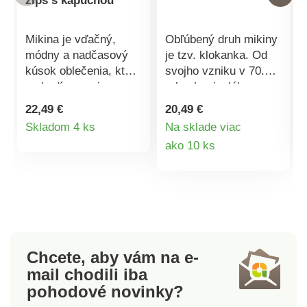
zips s kapucňou
Mikina je vďačný,
Obľúbený druh mikiny
módny a nadčasový
je tzv. klokanka. Od
kúsok oblečenia, ktorý
svojho vzniku v 70.
sa hodí naozaj na
rokoch minulého
každý deň.
storočia ešte nevyšla
22,49 €
20,49 €
Jednofarebná dámska
z módy. Tento
Detail
Skladom 4 ks
Na sklade viac
mikina na zips s
nadčasový kúsok je
Detail
ako 10 ks
produktu
kapucňou má delené
totiž aj veľmi praktický
klokanie vrecko.
a pohodlný. Unisex
produktu
Kapucňa na stiahnutie
mikina v obľúbenom
je dvojvrstvová, a
strihu má dvojitú
preto si drží za každej
látkovú kapucňu so
situácie svoj tvar.
šnúrkami na
Dokonalosť tejto
stiahnutie. Klokanie
Chcete, aby vám na e-
mikiny spočíva aj vo
vrecko prešlo
mail
chodili iba
vrecku, ktoré je
nenápadnou, zato
pohodové novinky?
vybavené malým
revolučnou zmenou.