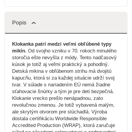
Popis
Klokanka patrí medzi veľmi obľúbené typy
mikín.
Od svojho vzniku v 70. rokoch minulého
storočia ešte nevyšla z módy. Tento nadčasový
kúsok je totiž aj veľmi praktický a pohodlný.
Detská mikina v obľúbenom strihu má dvojitú
kapucňu, ktorá si za každej situácie udrží svoj
tvar. V súlade s nariadením EÚ nemá žiadne
sťahovacie šnúrky a tým je pre deti bezpečná.
Klokanie vrecko prešlo nenápadnou, zato
revolučnou zmenou. Je totiž vybavená malým,
ale skrytým otvorom pre slúchadlá. Výroba
dostala certifikáciu Worldwide Responsible
Accredited Production (WRAP), ktorá zaručuje