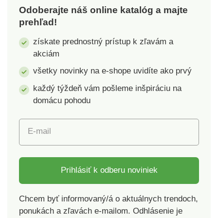
otvorom pre
Je totiž vybavená
Odoberajte náš online katalóg a majte
slúchadlá. Určite ho
malým, ale skrytým
prehľad!
využijete na výletoch
otvorom pre
a prechádzkach.
slúchadlá. Mikina je
získate prednostný prístup k zľavám a
Výroba dostala
jednofarebná a má
akciám
certifikáciu Worldwide
pohodlné rebrované
Responsible
manžety rukávov a
všetky novinky na e-shope uvidíte ako prvý
Accredited Production
rebrovaný spodný
každý týždeň vám pošleme inšpiráciu na
(WRAP), ktorá
lem. Výroba dostala
domácu pohodu
zaručuje súlad so
certifikáciu Worldwide
zásadami
Responsible
celosvetovej a
Accredited Production
E-mail
zodpovednej výroby
(WRAP), ktorá
odevov.Materiál: 80%
zaručuje súlad so
bavlna, 20% polyester.
zásadami
Gramáž: 280 g/m².
celosvetovej a
Prihlásiť k odberu noviniek
Výber z 6 farieb a 5
zodpovednej výroby
veľkostí.Dámska
odevov.Materiál: 80%
Chcem byť informovaný/á o aktuálnych trendoch,
mikinaZapínanie na
bavlna, 20% polyester.
ponukách a zľavách e-mailom. Odhlásenie je
zipsDvojvrstvová
Gramáž: 280 g/m².