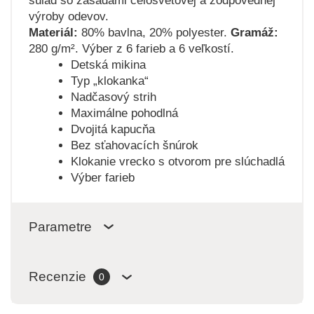
súlad so zásadami celosvetovej a zodpovednej
výroby odevov.
Materiál:
80% bavlna, 20% polyester.
Gramáž:
280 g/m². Výber z 6 farieb a 6 veľkostí.
Detská mikina
Typ „klokanka“
Nadčasový strih
Maximálne pohodlná
Dvojitá kapucňa
Bez sťahovacích šnúrok
Klokanie vrecko s otvorom pre slúchadlá
Výber farieb
Parametre
Recenzie
0