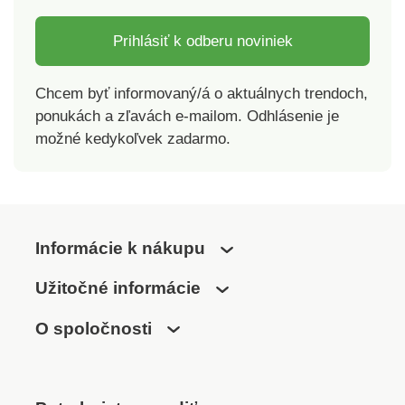
obmena stoličiek
Vysoko elastické
Prihlásiť k odberu noviniek
Vhodné pre viacero
typov stoličiek
Chcem byť informovaný/á o aktuálnych trendoch,
Kvalitný a silný
ponukách a zľavách e-mailom. Odhlásenie je
materiál
možné kedykoľvek zadarmo.
Informácie k nákupu
Užitočné informácie
O spoločnosti