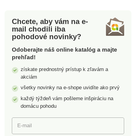
dávať nový farebný
a príjemného
odtieň. Sú dokonale
materiálu. Materiál:
elastické a pritom
48% bavlna, 48%
Chcete, aby vám na e-
pevné. Silnejší
modal, 4% elastan
mail
chodili iba
materiál je vhodný
Orientačné rozmery:
pohodové novinky?
najmä pre jarné,
podsedák 38 x 38 cm,
jesenné a zimné
operadlo výška 50 cm,
Odoberajte náš online katalóg a majte
obdobie. Orientačné
šírka 38 cm Ľahko ho
prehľad!
rozmery: podsedák 38
navlečiete aj vyperiete
x 38 cm, operadlo
Dodávame vo
získate prednostný prístup k zľavám a
výška 50 cm, šírka 38
viacerých farebných
akciám
cm. Ponúkame ešte v
odtieňoch
ďalších 4 farebných
všetky novinky na e-shope uvidíte ako prvý
prevedeniach.
každý týždeň vám pošleme inšpiráciu na
Materiál: 95%
domácu pohodu
polyester, 5%
spandex. Motív
jednofarebný -
E-mail
plastický károvaný
vzor. Jednoduchá