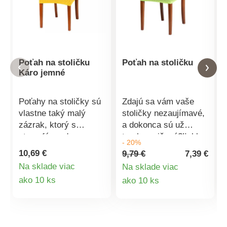
Poťah na stoličku
Poťah na stoličku
Káro jemné
Poťahy na stoličky sú
Zdajú sa vám vaše
vlastne taký malý
stoličky nezaujímavé,
zázrak, ktorý s
a dokonca sú už
atmosférou domova
trochu zničené?Ľahko
- 20%
dokáže veľké veci.
a rýchlo vykonáte ich
10,69 €
9,79 €
7,39 €
Poničené stoličky
zmenu s novým
Na sklade viac
Na sklade viac
schovajú a dodajú im
poťahom. Váš domov
Detail
Detail
ako 10 ks
ako 10 ks
punc novoty. Môžete
tak získa nový,
ich obmieňať podľa
neopozeraný vzhľad.
produktu
produktu
ľubovôle, ako často
Jednofarebný poťah je
chcete a domovu tým
z vysoko elastického