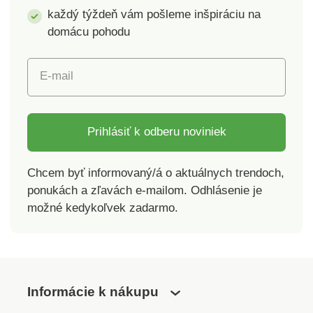
každý týždeň vám pošleme inšpiráciu na
Materiál: 95%
domácu pohodu
polyester, 5%
spandex. Motív
jednofarebný -
E-mail
plastický károvaný
vzor. Jednoduchá
obmena stoličiek
Vysoko elastické
Prihlásiť k odberu noviniek
Vhodné pre viacero
typov stoličiek
Chcem byť informovaný/á o aktuálnych trendoch,
Kvalitný a silný
ponukách a zľavách e-mailom. Odhlásenie je
materiál
možné kedykoľvek zadarmo.
Informácie k nákupu