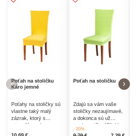
Poťah na stoličku
Poťah na stoličku
Káro jemné
Poťahy na stoličky sú
Zdajú sa vám vaše
vlastne taký malý
stoličky nezaujímavé,
zázrak, ktorý s
a dokonca sú už
atmosférou domova
trochu zničené?Ľahko
- 20%
dokáže veľké veci.
a rýchlo vykonáte ich
10,69 €
9,79 €
7,39 €