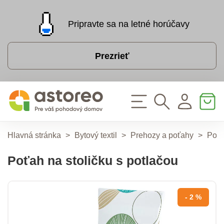
Pripravte sa na letné horúčavy
Prezrieť
Hlavná stránka
>
Bytový textil
>
Prehozy a poťahy
>
Poťa
Poťah na stoličku s potlačou
- 2 %