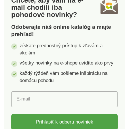
Chcete, aby vám na e-
Plachty sa dajú skvele
Plachty sa dajú skvele
mail
chodili iba
kombinovať s
kombinovať s
pohodové novinky?
obliečkami z našej
obliečkami z našej
pestrej ponuky.
pestrej ponuky.
Odoberajte náš online katalóg a majte
prehľad!
získate prednostný prístup k zľavám a
akciám
všetky novinky na e-shope uvidíte ako prvý
každý týždeň vám pošleme inšpiráciu na
domácu pohodu
E-mail
Prihlásiť k odberu noviniek