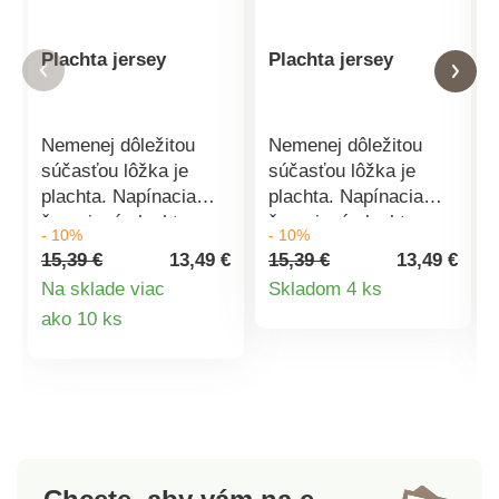
Plachta jersey
Plachta jersey
Nemenej dôležitou
Nemenej dôležitou
súčasťou lôžka je
súčasťou lôžka je
plachta. Napínacia
plachta. Napínacia
žerzejová plachta z
žerzejová plachta z
- 10%
- 10%
našej ponuky spĺňa
našej ponuky spĺňa
15,39 €
13,49 €
15,39 €
13,49 €
všetky požiadavky na
všetky požiadavky na
Detail
Na sklade viac
Skladom 4 ks
komfort a príjemne
komfort a príjemne
Detail
ako 10 ks
produktu
mäkký materiál.
mäkký materiál.
Rozmery na
Rozmery na
produktu
dvojposteľ: 180 x 200
dvojposteľ: 180 x 200
x 30 cm. Materiál:
x 30 cm. Materiál:
100% bavlna. Pranie
100% bavlna. Pranie
na 60° C. Gramáž:
na 60° C. Gramáž:
150 GSM. Náš tip:
150 GSM. Náš tip: