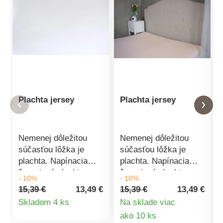
Plachta jersey
Plachta jersey
Nemenej dôležitou
Nemenej dôležitou
súčasťou lôžka je
súčasťou lôžka je
plachta. Napínacia
plachta. Napínacia
žerzejová plachta z
žerzejová plachta z
- 10%
- 10%
našej ponuky spĺňa
našej ponuky spĺňa
15,39 €
13,49 €
15,39 €
13,49 €
všetky požiadavky na
všetky požiadavky na
Detail
Skladom 4 ks
Na sklade viac
komfort a príjemne
komfort a príjemne
Detail
ako 10 ks
produktu
mäkký materiál.
mäkký materiál.