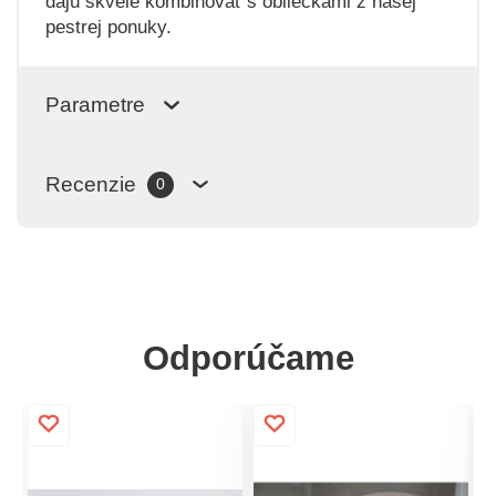
dajú skvele kombinovať s obliečkami z našej
pestrej ponuky.
Parametre
Recenzie
0
Odporúčame