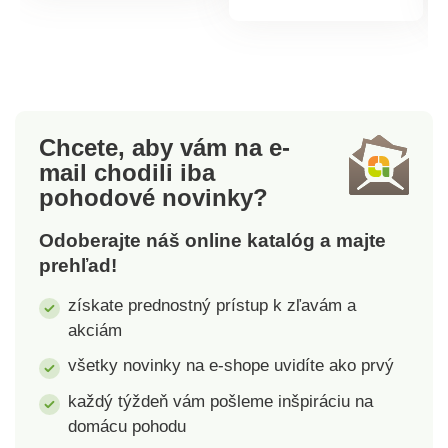
Rozmery na
Rozmery na
produktu
dvojposteľ: 180 x 200
dvojposteľ: 180 x 200
x 30 cm. Materiál:
x 30 cm. Materiál:
100% bavlna. Pranie
100% bavlna. Pranie
na 60° C. Gramáž:
na 60° C. Gramáž:
150 GSM. Náš tip:
150 GSM. Náš tip:
Chcete, aby vám na e-
Plachty sa dajú skvele
Plachty sa dajú skvele
mail
chodili iba
kombinovať s
kombinovať s
pohodové novinky?
obliečkami z našej
obliečkami z našej
pestrej ponuky.
pestrej ponuky.
Odoberajte náš online katalóg a majte
prehľad!
získate prednostný prístup k zľavám a
akciám
všetky novinky na e-shope uvidíte ako prvý
každý týždeň vám pošleme inšpiráciu na
domácu pohodu