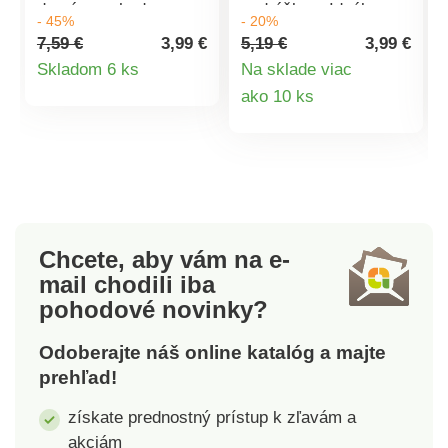
domácu pohodu.
podrážkou. Ideálne
- 45%
- 20%
pre domácu pohodu.
7,59 €
3,99 €
5,19 €
3,99 €
Detail
Skladom 6 ks
Na sklade viac
Detail
ako 10 ks
produktu
produktu
Chcete, aby vám na e-
mail
chodili iba
pohodové novinky?
Odoberajte náš online katalóg a majte
prehľad!
získate prednostný prístup k zľavám a
akciám