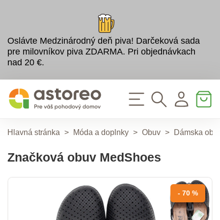
Oslávte Medzinárodný deň piva! Darčeková sada
pre milovníkov piva ZDARMA. Pri objednávkach
nad 20 €.
Hlavná stránka
>
Móda a doplnky
>
Obuv
>
Dámska obu
Značková obuv MedShoes
- 70 %