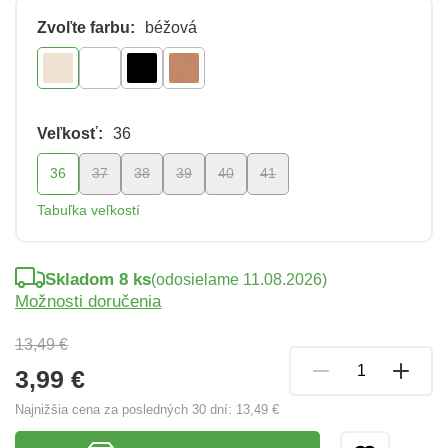
Zvoľte farbu:
béžová
Veľkosť:
36
36
37
38
39
40
41
Tabuľka veľkostí
Skladom 8 ks
(odosielame 11.08.2026)
Možnosti doručenia
13,49 €
3,99 €
Najnižšia cena za posledných 30 dní:
13,49 €