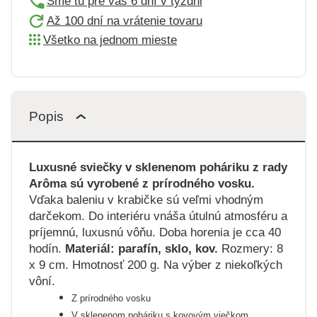
Sme tu pre vás 6 dní v týždni
Až 100 dní na vrátenie tovaru
Všetko na jednom mieste
Popis
Luxusné sviečky v sklenenom poháriku z rady
Arôma sú vyrobené z prírodného vosku.
Vďaka baleniu v krabičke sú veľmi vhodným
darčekom. Do interiéru vnáša útulnú atmosféru a
príjemnú, luxusnú vôňu. Doba horenia je cca 40
hodín.
Materiál: parafín, sklo, kov.
Rozmery: 8
x 9 cm. Hmotnosť 200 g. Na výber z niekoľkých
vôní.
Z prírodného vosku
V sklenenom poháriku s kovovým viečkom