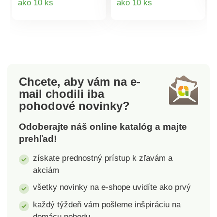
ako 10 ks
ako 10 ks
umiestnený trblietavý
sviečok. Diaľkové
kamienok. Skvelé na
ovládanie s
produktu
produktu
čajové sviečky alebo
časovačom, vrátane
s krátkou LED reťazou
gombíkovej batérie
vo vnútri. Jemne
CR2025. Prevádzka
rozptýlené svetlo dodá
na 2 tužkové batérie
vášmu interiéru útulnú
AA, 1,5 V (nie sú
Chcete, aby vám na e-
a slávnostnú
súčasťou).LED.
mail
chodili iba
atmosféru. Vhodné aj
Skutočný vosk. Sklo.
pohodové novinky?
ako vázy. Materiál:
Prevádzka na batérie.
sklo. Rozmery:
Odoberajte náš online katalóg a majte
priemer 11,5 cm,
prehľad!
výška 10 cm; priemer
14,5 cm, výška 11
získate prednostný prístup k zľavám a
cm; priemer 18 cm,
akciám
výška 13,5 cm.
všetky novinky na e-shope uvidíte ako prvý
každý týždeň vám pošleme inšpiráciu na
domácu pohodu