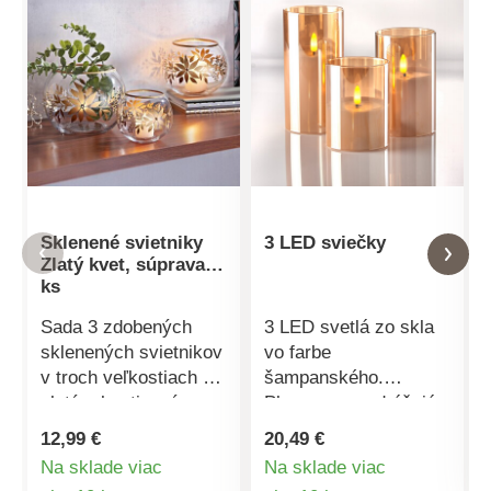
Sklenené svietniky
3 LED sviečky
Zlatý kvet, súprava 3
ks
Sada 3 zdobených
3 LED svetlá zo skla
sklenených svietnikov
vo farbe
v troch veľkostiach so
šampanského.
zlatým kvetinovým
Plamene sa odrážajú
motívom. Uprostred
v skle a zalievajú
12,99 €
20,49 €
každého ručne
všetko teplým
Na sklade viac
Na sklade viac
maľovaného kvetu je
zlatistým svetlom
Detail
Detail