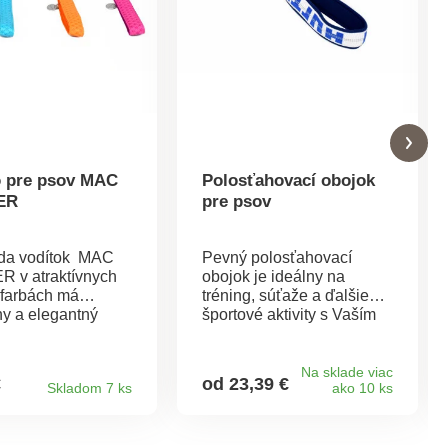
o pre psov MAC
Polosťahovací obojok
ER
pre psov
da vodítok MAC
Pevný polosťahovací
 v atraktívnych
obojok je ideálny na
 farbách má
tréning, súťaže a ďalšie
ny a elegantný
športové aktivity s Vaším
sú vyrobené z kože
psom. Ľahko a rýchlo sa
é textilným
nasadzuje aj vyzlieka.
nanie na
Vďaka ľahkému materiálu
Na sklade viac
€
od 23,39 €
Skladom 7 ks
ako 10 ks
 pre
a ergonomickému dizajnu
všetky typy plemien.
je obojok pre Vášho psa
pohodlný a vysoko
viditeľné 3M reflexné prvky