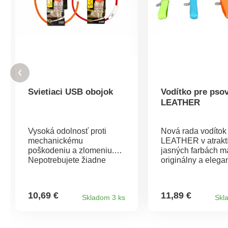
Svietiaci USB obojok
Vodítko pre ps
LEATHER
Vysoká odolnosť proti
Nová rada vodíto
mechanickému
LEATHER v atrakt
poškodeniu a zlomeniu.
jasných farbách m
Nepotrebujete žiadne
originálny a elega
batérie, silikónový obojok
dizajn, sú vyroben
jednoducho nabijete
a podšité textilným
prostredníctvom USB
materiálom. Zapínanie na
10,69 €
11,89 €
Skladom 3 ks
Skl
portu. Viditeľnosť až 500
karabínu. Vhodná pre
m. Rozmer: 65 cm.