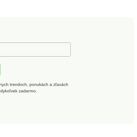
zaistia bezpečnosť aj za
horších viditeľnostných
podmienok. Nastaviteľný
krk a hrudník u postroja
Ergonomické 2mm
neoprénové polstrovanie.
Kovové časti pokované
čiernym niklom Viditeľné
3M reflexné prvky Ťahová
sila produktu bola
testovaná v laboratóriu
podľa SFS-EN ISO 13934-
1 štandardu a bola
potvrdená odolnosť voči
nych trendoch, ponukách a zľavách
ťahovým požiadavkám.
edykoľvek zadarmo.