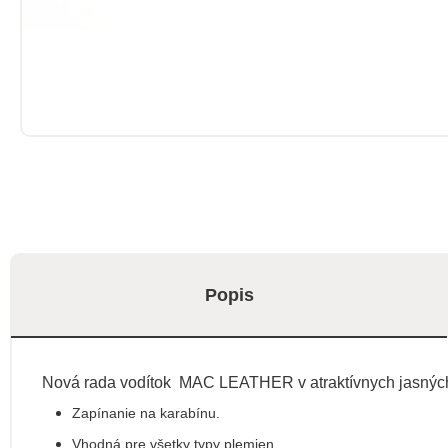
Popis
Nová rada vodítok MAC LEATHER v atraktívnych jasných f
Zapínanie
na
karabínu
.
Vhodná pre
všetky typy
plemien
.