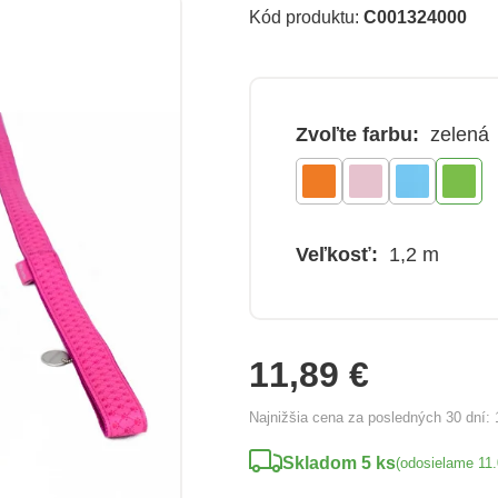
Kód produktu:
C001324000
Zvoľte farbu:
zelená
Veľkosť:
1,2 m
11,89 €
Najnižšia cena za posledných 30 dní:
Skladom 5 ks
(odosielame 11