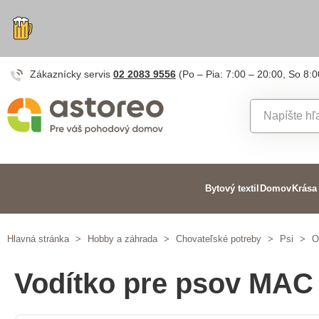
Zákaznícky servis
02 2083 9556
(Po – Pia: 7:00 – 20:00, So 8:0
Bytový textil
Domov
Krása
Hlavná stránka
>
Hobby a záhrada
>
Chovateľské potreby
>
Psi
>
O
Vodítko pre psov MA