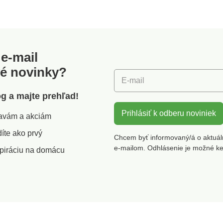
e-mail
vé novinky?
E-mail
óg a majte prehľad!
Prihlásiť k odberu noviniek
zľavám a akciám
íte ako prvý
Chcem byť informovaný/á o aktuál
e-mailom. Odhlásenie je možné k
piráciu na domácu