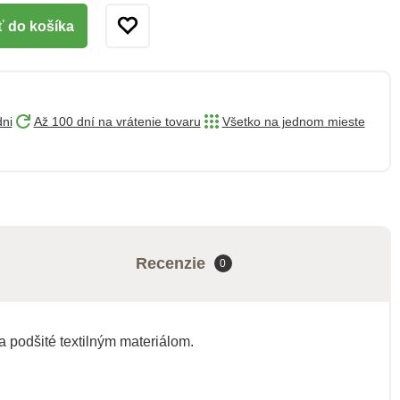
ť do košíka
dni
Až 100 dní na vrátenie tovaru
Všetko na jednom mieste
Recenzie
0
 podšité textilným materiálom.