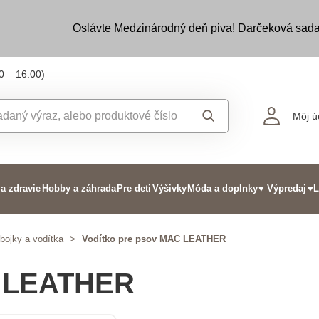
Oslávte Medzinárodný deň piva! Darčeková sada
0 – 16:00)
Môj ú
 a zdravie
Hobby a záhrada
Pre deti
Výšivky
Móda a doplnky
♥ Výpredaj
♥L
bojky a vodítka
>
Vodítko pre psov MAC LEATHER
C LEATHER