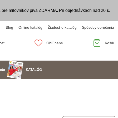
 pre milovníkov piva ZDARMA. Pri objednávkach nad 20 €.
Blog
Online katalóg
Žiadosť o katalóg
Spôsoby doručenia
čet
Obľúbené
Košík
KATALÓG
eto