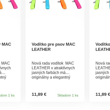
ov MAC
Vodítko pre psov MAC
Vodítk
LEATHER
LEATH
k MAC
Nová rada vodítok MAC
Nová ra
ívnych
LEATHER v atraktívnych
LEATHER
á
jasných farbách má
jasných
ntný
originálny a elegantný
originál
é z kože
dizajn, sú vyrobené z kože
dizajn, 
a podšité textilným
a podšit
materiálom. Zapínanie na
materiálom. Zapí
11,89 €
11,89 
adom 1 ks
Skladom 1 ks
karabínu. Vhodná pre
karabínu. Vhodná
všetky typy plemien.
všetky typy plemien.