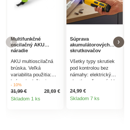
Multifunkčné
Súprava
oscilačný AKU
akumulátorových
náradie
skrutkovačov
AKU multioscilačná
Všetky typy skrutiek
brúska. Veľká
pod kontrolou bez
variabilita použitia:
námahy: elektrický
brúsenie, leštenie,
skrutkovač pre rýchle
- 10%
rezanie kovových a
uťahovanie a
24,99 €
31,99 €
28,69 €
iných materiálov,
povoľovanie. S
Detail
Detail
Skladom 7 ks
Skladom 1 ks
obkladačiek, dlažby,
dobíjacou batériou pre
produktu
produktu
výrezy tvarov. 18V. 6
úplnú voľnosť pohybu.
rýchlostí, počet
V sade s 25 bitmi
kmitov bez zaťaženia:
CRV, magnetickým
4000 - 18000/min, uhol
držiakom bitov,