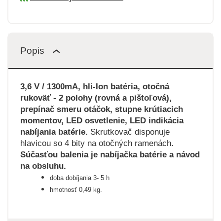
Popis
3,6 V / 1300mA, hli-Ion batéria, otočná
rukoväť - 2 polohy (rovná a pištoľová),
prepínač smeru otáčok, stupne krútiacich
momentov, LED osvetlenie, LED indikácia
nabíjania batérie.
Skrutkovač disponuje
hlavicou so 4 bity na otočných ramenách.
Súčasťou balenia je nabíjačka batérie a návod
na obsluhu.
doba dobíjania 3- 5 h
hmotnosť 0,49 kg.