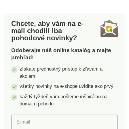
oscilácie: 1,4 °,
nabíjacím káblom
rýchloupínacie
USB a robustným
skľučovadlo.
úložným boxom.
Chcete, aby vám na e-
Zariadenie dodávame
Maximálny krútiaci
mail
chodili iba
bez batérie. Potrebné
moment 3 Nm. Lítium-
pohodové novinky?
komponenty nájdete
iónová batéria 1500
nižšie, viď súvisiace
mAh. 4 V.
Odoberajte náš online katalóg a majte
produkty. Náš tip: Ku
Jednoduchšie
prehľad!
každému AKU náradiu
majstrovanie. Súprava
zo série 18V je
s 25 bitmi.
získate prednostný prístup k zľavám a
kompatibilný
Jednoduchá
akciám
akumulátor z našej
manipulácia. S
ponuky. Umožňuje tak
úložným boxom.
všetky novinky na e-shope uvidíte ako prvý
zdieľať jeden AKU
každý týždeň vám pošleme inšpiráciu na
zdroj pre viac druhov
domácu pohodu
náradia.
E-mail