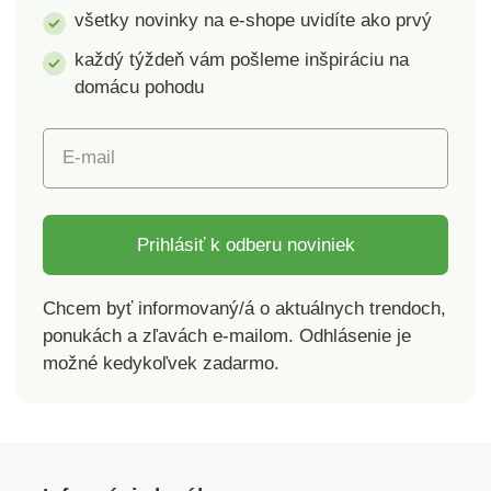
150 kg. Hmotnosť:
všetky novinky na e-shope uvidíte ako prvý
3,44 kg. Rozmery:
každý týždeň vám pošleme inšpiráciu na
dĺžka 47 cm, šírka 44
domácu pohodu
cm, výška 63 cm,
dĺžka a šírka horného
stupienka 36 x 25 cm,
E-mail
výška prvého
stupienka od zeme 22
cm, výška druhého
stupienka od zeme 44
Prihlásiť k odberu noviniek
cm. Materiál: kvalitný,
odolný
Chcem byť informovaný/á o aktuálnych trendoch,
plast. SchodíkyDo
ponukách a zľavách e-mailom. Odhlásenie je
dielne aj
možné kedykoľvek zadarmo.
domácnostiObojstranné
nášľapné
plochyDvojstupňovéProtišmykový
povrch aj
nohySkladaciePre