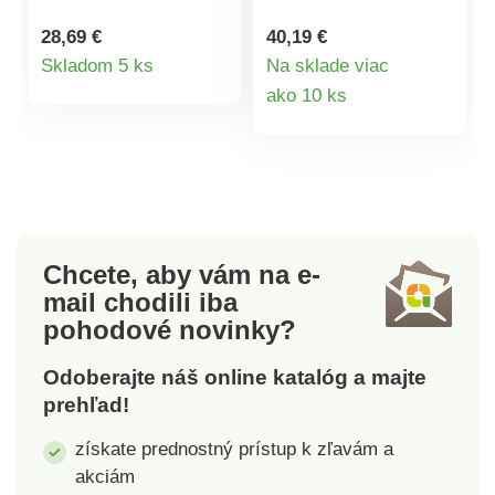
pomocníkom pre
v každej domácnosti.
remeselníkov,
Ľahko sa prenášajú a
28,69 €
40,19 €
domácich majstrov a
skladujú. S oporou,
Detail
Skladom 5 ks
Na sklade viac
domácnosti. Vďaka
stabilnými
Detail
ako 10 ks
produktu
nim sa dostanete k
protišmykovými
vysoko uloženým
nohami a
produktu
predmetom, ľahko
protišmykovými
zložíte a zavesíte
stúpadlami je ich
záclony, umyjete okná
používanie bezpečné.
a pod. Dvojstupňové
Materiál: lakovaný
schodíky majú
kov. Rozmery: 39,5 x
Chcete, aby vám na e-
protišmykový povrch
54 x 79 cm,
mail
chodili iba
a elastomérové nohy,
maximálne zaťaženie
pohodové novinky?
ktoré zabraňujú
150 kg.
pohybu po zemi.
Odoberajte náš online katalóg a majte
Schodíky sú
prehľad!
obojstranné, skladacie
a majú kvalitnú
získate prednostný prístup k zľavám a
zosilnenú
akciám
konštrukciu.Nosnosť: