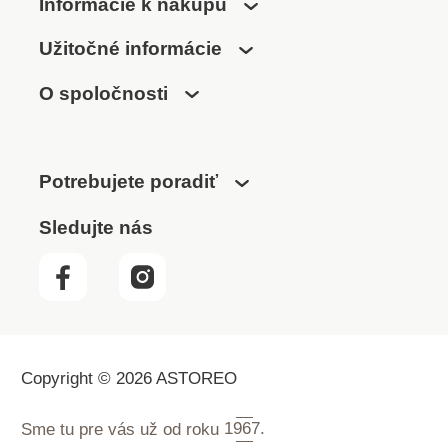
remeselníkov aj
Informácie k nákupu
domácnostiNosnosť
150 kgHmotnosť 3,44
Užitočné informácie
kg
O spoločnosti
Potrebujete poradiť
Sledujte nás
Copyright © 2026 ASTOREO
Sme tu pre vás už od roku
1967.