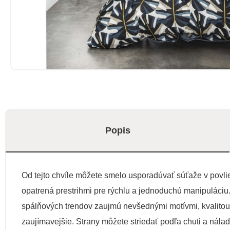
Popis
Od tejto chvíle môžete smelo usporadúvať súťaže v povlie
opatrená prestrihmi pre rýchlu a jednoduchú manipuláciu.
spálňových trendov zaujmú nevšednými motívmi, kvalitou m
zaujímavejšie. Strany môžete striedať podľa chuti a nála