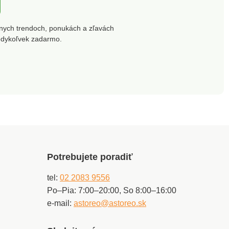
y, ktoré nájdete v
vankúšiky, ktoré nájdete v
onuke.
našej ponuke.
nych trendoch, ponukách a zľavách
edykoľvek zadarmo.
Potrebujete poradiť
tel:
02 2083 9556
Po–Pia: 7:00–20:00, So 8:00–16:00
e-mail:
astoreo@astoreo.sk