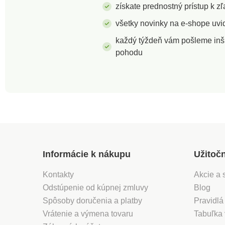
vankúšiky, ktoré nájdete v
vankúšiky, ktoré n
získate prednostný prístup k 
našej ponuke.
našej ponuke.
všetky novinky na e-shope uvid
každý týždeň vám pošleme inš
pohodu
Informácie k nákupu
Užitoč
Kontakty
Akcie a 
Odstúpenie od kúpnej zmluvy
Blog
Spôsoby doručenia a platby
Pravidlá
Vrátenie a výmena tovaru
Tabuľka 