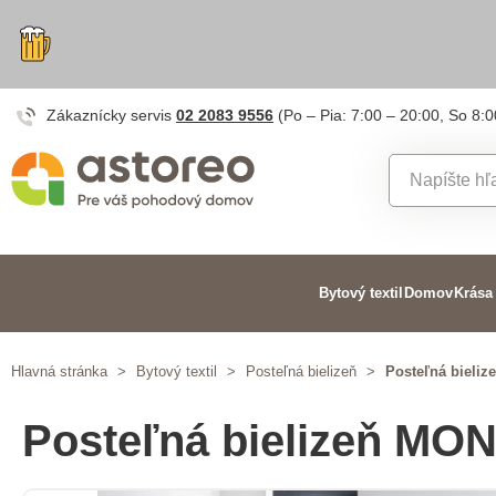
Zákaznícky servis
02 2083 9556
(Po – Pia: 7:00 – 20:00, So 8:0
Bytový textil
Domov
Krása
Hlavná stránka
>
Bytový textil
>
Posteľná bielizeň
>
Posteľná biel
Posteľná bielizeň M