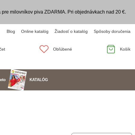
 pre milovníkov piva ZDARMA. Pri objednávkach nad 20 €.
Blog
Online katalóg
Žiadosť o katalóg
Spôsoby doručenia
čet
Obľúbené
Košík
KATALÓG
eto