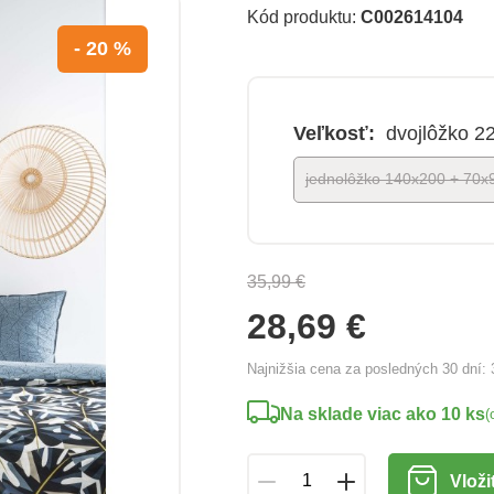
Kód produktu:
C002614104
- 20 %
Veľkosť:
dvojlôžko 2
jednolôžko 140x200 + 70x
35,99 €
28,69 €
Najnižšia cena za posledných 30 dní:
Na sklade viac ako 10 ks
(
Vloži