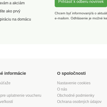
ájdete v
vankúšiky, ktoré nájdete v
Prihlásiť k odberu noviniek
vankúšik
zľavám a akciám
našej ponuke.
našej p
íte ako prvý
Chcem byť informovaný/á o aktuál
e-mailom. Odhlásenie je možné k
piráciu na domácu
né informácie
O spoločnosti
súťaže
Nastavenie cookies
O nás
 pre uplatnenie voucheru
Obchodné podmienky
veľkostí
Ochrana osobných údajov