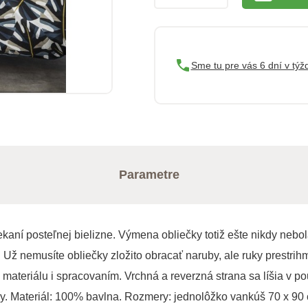
Sme tu pre vás 6 dní v týž
Parametre
kaní posteľnej bielizne. Výmena obliečky totiž ešte nikdy nebol
 Už nemusíte obliečky zložito obracať naruby, ale ruky prestrih
ateriálu i spracovaním. Vrchná a reverzná strana sa líšia v po
dy. Materiál: 100% bavlna. Rozmery: jednolôžko vankúš 70 x 90 