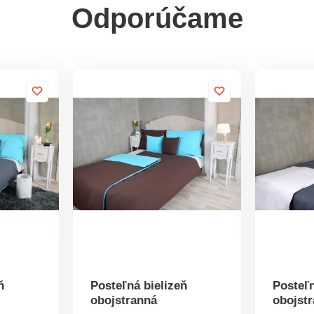
Odporúčame
ň
Posteľná bielizeň
Posteľn
obojstranná
obojst