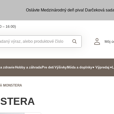
Oslávte Medzinárodný deň piva! Darčeková sada
0 – 16:00)
Môj ú
 a zdravie
Hobby a záhrada
Pre deti
Výšivky
Móda a doplnky
♥ Výpredaj
♥L
izeň MONSTERA
ONSTERA