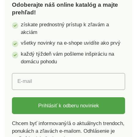
Odoberajte náš online katalóg a majte
prikrývka 220 x 200
prikrývka 220 x 200
prehľad!
cm, vankúš 2 ks 70 x
cm, vankúš 2 ks 70 x
90 cm. Gramáž 115 -
90 cm. Gramáž 115 -
získate prednostný prístup k zľavám a
118 g / m².Náš tip:
118 g / m².Náš tip:
akciám
bielizeň môžete zladiť
bielizeň môžete zladiť
aj s plachtami alebo
aj s plachtami alebo
všetky novinky na e-shope uvidíte ako prvý
obliečkami na malé
obliečkami na malé
každý týždeň vám pošleme inšpiráciu na
vankúšiky, ktoré
vankúšiky, ktoré
domácu pohodu
nájdete v našej
nájdete v našej
ponuke.
ponuke.
E-mail
Prihlásiť k odberu noviniek
Chcem byť informovaný/á o aktuálnych trendoch,
ponukách a zľavách e-mailom. Odhlásenie je