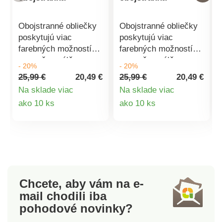
Obojstranné obliečky
Obojstranné obliečky
poskytujú viac
poskytujú viac
farebných možností
farebných možností
pre vašu spálňu.
pre vašu spálňu.
- 20%
- 20%
Každý deň si môžete
Každý deň si môžete
25,99 €
20,49 €
25,99 €
20,49 €
ustlať podľa nálady a
ustlať podľa nálady a
Na sklade viac
Na sklade viac
nebude k tomu vôbec
nebude k tomu vôbec
Detail
Detail
ako 10 ks
ako 10 ks
nutné meniť obliečky.
nutné meniť obliečky.
Príjemná 100% bavlna
Príjemná 100% bavlna
produktu
produktu
a decentný dizajn.
a decentný dizajn.
Praktický zipsový
Praktický zipsový
uzáver uľahčuje
uzáver uľahčuje
manipuláciu pri
manipuláciu pri
prezliekaní.Obliečky
prezliekaní.Obliečky
Chcete, aby vám na e-
odporúčame prať
odporúčame prať
mail
chodili iba
naruby, zapnuté, pri
naruby, zapnuté, pri
pohodové novinky?
teplote 40 C.Rozmery
teplote 40 C.Rozmery
pre dvojposteľ:
pre dvojposteľ: