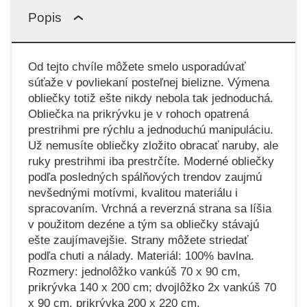
Popis
Od tejto chvíle môžete smelo usporadúvať
súťaže v povliekaní posteľnej bielizne. Výmena
obliečky totiž ešte nikdy nebola tak jednoduchá.
Obliečka na prikrývku je v rohoch opatrená
prestrihmi pre rýchlu a jednoduchú manipuláciu.
Už nemusíte obliečky zložito obracať naruby, ale
ruky prestrihmi iba prestrčíte. Moderné obliečky
podľa posledných spálňových trendov zaujmú
nevšednými motívmi, kvalitou materiálu i
spracovaním. Vrchná a reverzná strana sa líšia
v použitom dezéne a tým sa obliečky stávajú
ešte zaujímavejšie. Strany môžete striedať
podľa chuti a nálady. Materiál: 100% bavlna.
Rozmery: jednolôžko vankúš 70 x 90 cm,
prikrývka 140 x 200 cm; dvojlôžko 2x vankúš 70
x 90 cm, prikrývka 200 x 220 cm.