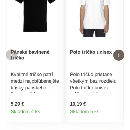
Pánske bavlnené
Polo tričko unisex
tričko
Kvalitné tričko patrí
Polo tričko pristane
medzi najobľúbenejšie
všetkým bez rozdielu.
kúsky pánskeho
Polo tričko unisex
šatníka. Pánske
môžu nosiť ženy aj
bavlnené tričko
muži a vždy v ňom
5,29 €
10,19 €
klasického strihu je
budú vyzerať skvele.
Detail
Detail
Skladom 4 ks
Skladom 5 ks
jednofarebné, má
Je veľmi príjemné a
produktu
produktu
okrúhly výstrih a
pohodlné,
krátke rukávy.
predovšetkým vďaka