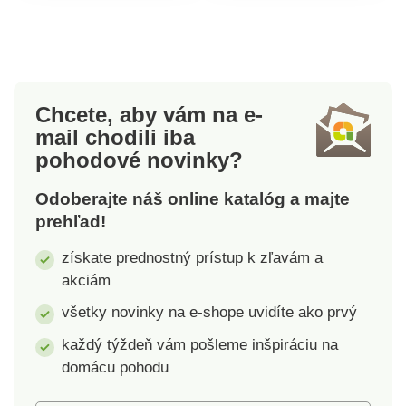
Kvalitná 100% bavlna
100% bavlne. Polo
zaručí maximálny
tričko má krátke
komfort pri nosení.
rukávy, golier a légu s
Vyberte si zo 6
tromi
rôznych farieb a z 5
gombíkmi.Gramáž:
Chcete, aby vám na e-
veľkostí.Gramáž: 190
223 g/m². Výber z 6
mail
chodili iba
g/m² Pánske
farieb a 5
pohodové novinky?
tričkoOkrúhly
veľkostí. Polo
výstrihKrátke
tričkoPrevedenie
Odoberajte náš online katalóg a majte
rukávyKlasický
unisexPohodlnéKrátky
prehľad!
strihPohodlné100%
rukávZapínanie na 3
bavlnený
gombíkyGolierVýber
získate prednostný prístup k zľavám a
džersejVýber farieb
farieb
akciám
všetky novinky na e-shope uvidíte ako prvý
každý týždeň vám pošleme inšpiráciu na
domácu pohodu