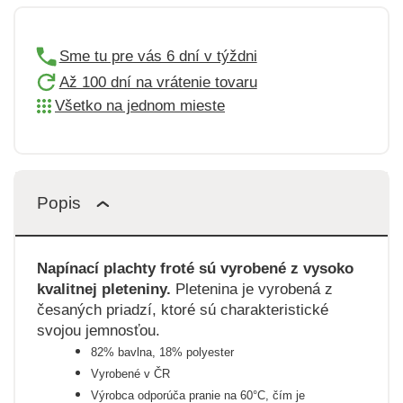
Sme tu pre vás 6 dní v týždni
Až 100 dní na vrátenie tovaru
Všetko na jednom mieste
Popis
Napínací plachty froté sú vyrobené z vysoko
kvalitnej pleteniny.
Pletenina je vyrobená z
česaných priadzí, ktoré sú charakteristické
svojou jemnosťou.
82% bavlna, 18% polyester
Vyrobené v ČR
Výrobca odporúča pranie na 60°C, čím je