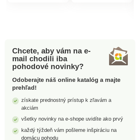
produktu
produktu
svojou jemnosťou.82%
svojou jemnosťou.
bavlna, 18% polyester
82% bavlna, 18%
Vyrobené v
polyester Vyrobené v
ČRVýrobca odporúča
ČR Výrobca odporúča
Č
pranie na 60°C, čím je
pranie na 60°C, čím je
garantované
garantované
zachovanie farebnosti
zachovanie farebnosti
Chcete, aby vám na e-
a všetkých vlastností
a všetkých vlastností
mail
chodili iba
materiálu
materiálu
pohodové novinky?
Odoberajte náš online katalóg a majte
prehľad!
získate prednostný prístup k zľavám a
akciám
všetky novinky na e-shope uvidíte ako prvý
každý týždeň vám pošleme inšpiráciu na
domácu pohodu