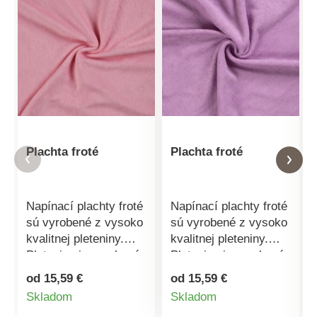
Plachta froté
Plachta froté
Napínací plachty froté
Napínací plachty froté
sú vyrobené z vysoko
sú vyrobené z vysoko
kvalitnej pleteniny.
kvalitnej pleteniny.
Pletenina je vyrobená
Pletenina je vyrobená
z česaných priadzí,
z česaných priadzí,
od 15,59 €
od 15,59 €
ktoré sú
ktoré sú
Detail
Detail
Skladom
Skladom
charakteristické
charakteristické