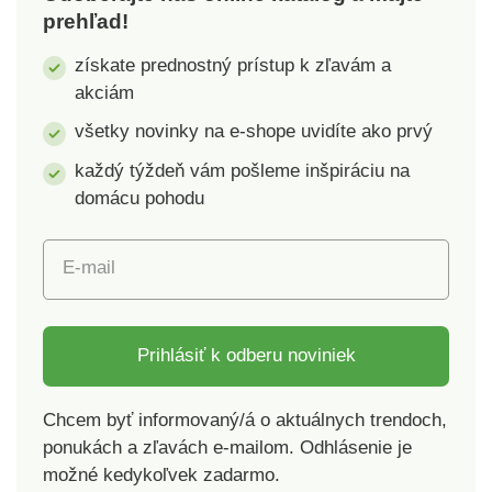
prehľad!
28 x 2 cm. Nosnosť:
180 kg.
získate prednostný prístup k zľavám a
akciám
všetky novinky na e-shope uvidíte ako prvý
každý týždeň vám pošleme inšpiráciu na
domácu pohodu
E-mail
Prihlásiť k odberu noviniek
Chcem byť informovaný/á o aktuálnych trendoch,
ponukách a zľavách e-mailom. Odhlásenie je
možné kedykoľvek zadarmo.