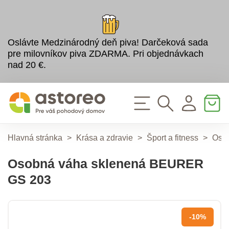
Oslávte Medzinárodný deň piva! Darčeková sada
pre milovníkov piva ZDARMA. Pri objednávkach
nad 20 €.
Hlavná stránka
>
Krása a zdravie
>
Šport a fitness
>
Oso
Osobná váha sklenená BEURER
GS 203
-10%