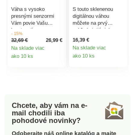
Váha s vysoko
S touto sklenenou
presnými senzormi
digitálnou váhou
Vám povie Vašu
môžete na prvý
hmotnosť s
pohľad zistiť nielen
- 15%
presnosťou na 100 g
hmotnosť, ale aj obsah
16,39 €
32,69 €
26,99 €
nemecky, anglicky,
tuku a vody v tele.
Na sklade viac
Na sklade viac
francúzsky alebo
Ukladá údaje nielen o
Detail
Detail
ako 10 ks
ako 10 ks
španielsky. Vyrobená
vás, ale až o 10
z bezpečnostného
ďalších osobách.
produktu
produktu
skla. S ľahko
Prehľadný displej z nej
čitateľným displejom a
robí užívateľsky
automatickým
prívetivé zariadenie.
vypínaním. Nosnosť
Po použití sa sám
až do 180 kg.
vypne. Prevádzka na
Chcete, aby vám na e-
1 ks gombíkovú
mail
chodili iba
batériu CR2032
pohodové novinky?
(súčasťou balenia).
Materiál: tvrdené sklo,
Odoberajte náš online katalóg a majte
ABS. Rozmery: 28 x