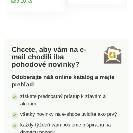
ako 10 ks
produktu
kovovými očkami.
zladíte s každým
Pružný a splývavý.
interiérom. Pripravený
produktu
Dole a na bokoch
na povesenie.
zakončený lemom.
Zakončený 8
Predávané jednotlivo.
kovovými očkami.
Standard 100 by
Pružný a elegantný.
Oeko-Tex (n° CQ
Dole a na bokoch
Chcete, aby vám na e-
1216/1 IFTH). Táto
zakončený lemom. V
mail
chodili iba
známka označuje
ponuke jednotlivo.
pohodové novinky?
textilné výrobky, ktoré
Možno prať na 30 ° C,
boli podrobené
odporúčame sušiť
Odoberajte náš online katalóg a majte
laboratórnym testom
voľne na vzduchu.
prehľad!
na široké spektrum
škodlivých látok a
získate prednostný prístup k zľavám a
výrobok je bezpečný
akciám
nad rámec platných
noriem. Vyrobené v
všetky novinky na e-shope uvidíte ako prvý
Španielsku.
každý týždeň vám pošleme inšpiráciu na
domácu pohodu