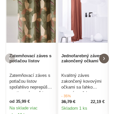
Zatemňovací záves s
Jednofarebný záves ​​
potlačou listov
zakončený očkami
Zatemňovací záves s
Kvalitný záves
potlačou listov
zakončený kovovými
spoľahlivo neprepúšťa
očkami sa ľahko
svetlo a zároveň je
zavesí a vďaka
- 35%
veľmi dekoratívny.
svojmu
od 35,99 €
36,79 €
22,19 €
Pripravený na
jednofarebnému
Detail
Na sklade viac
Skladom 1 ks
povesenie. Zakončený
prevedeniu ho hravo
Detail