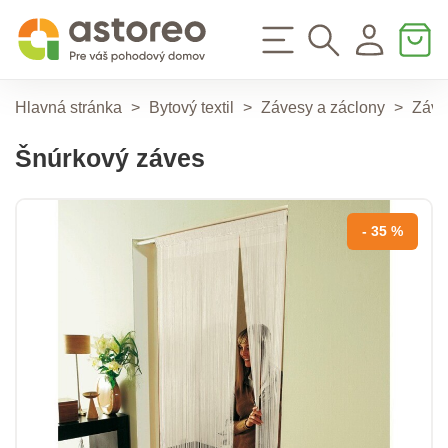
Hlavná stránka
>
Bytový textil
>
Závesy a záclony
>
Záve
Šnúrkový záves
- 35 %