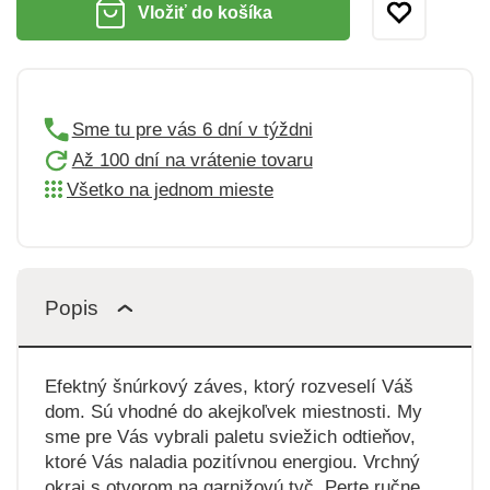
Vložiť do košíka
Sme tu pre vás 6 dní v týždni
Až 100 dní na vrátenie tovaru
Všetko na jednom mieste
Popis
Efektný šnúrkový záves, ktorý rozveselí Váš
dom. Sú vhodné do akejkoľvek miestnosti. My
sme pre Vás vybrali paletu sviežich odtieňov,
ktoré Vás naladia pozitívnou energiou. Vrchný
okraj s otvorom na garnižovú tyč. Perte ručne