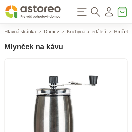
Hlavná stránka
>
Domov
>
Kuchyňa a jedáleň
>
Hrnčeky
Mlynček na kávu