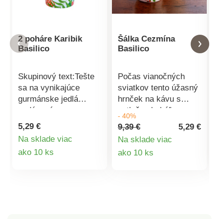
2 poháre Karibik
Šálka Cezmína
Basilico
Basilico
Skupinový text:Tešte
Počas vianočných
sa na vynikajúce
sviatkov tento úžasný
gurmánske jedlá
hrnček na kávu s
podávané v novom
potlačou bobúľ a
- 40%
riade v karibskom
cezmíny podtrhne
5,29 €
9,39 €
5,29 €
dizajne. Prinesie farby
slávnostnú náladu.
Na sklade viac
Na sklade viac
na Váš stôl a všetkým
Detail
Detail
ako 10 ks
ako 10 ks
bude chutiť ešte viac –
doma na záhrade, pri
produktu
produktu
pikniku, na pláži.
Pohár na studené aj
teplé nápoje. Ľahké a
nerozbitné. Domov aj