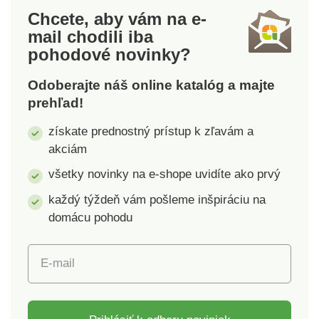
na cesty. Súpr. 2 ks.
Chcete, aby vám na e-
Basilico.
mail
chodili iba
pohodové novinky?
Odoberajte náš online katalóg a majte
prehľad!
získate prednostný prístup k zľavám a
akciám
všetky novinky na e-shope uvidíte ako prvý
každý týždeň vám pošleme inšpiráciu na
domácu pohodu
E-mail