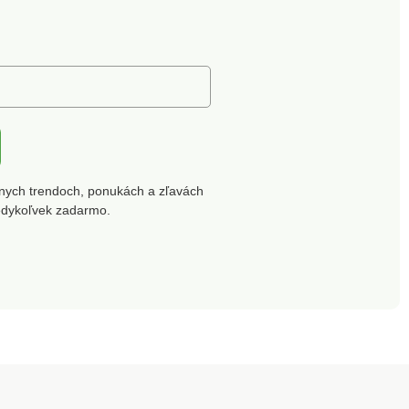
Rozmery: priemer
kvetináča 29,5 cm, výška
kvetináča 23,6 cm,
celková výška 115,2 cm,
objem kvetináča 12 l.
Kvetináč na pestovanie
paradajok Priemer 29,5
cm Jednoduché
pestovanie Na vnútorné aj
vonkajšie použitie
Mrazuvzdorný plast Objem
nych trendoch, ponukách a zľavách
12 l Podpora rastliny
edykoľvek zadarmo.