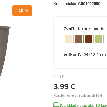
Kód produktu:
C001902000
- 10 %
Zvoľte farbu:
hnedá
Veľkosť:
24x22,2 cm
4,49 €
3,99 €
Najnižšia cena za posledných 30 dní:
Na sklade viac ako 10 ks
(