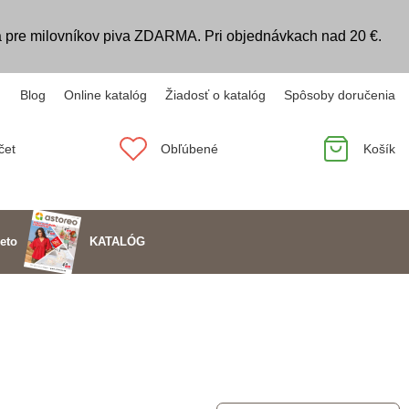
 pre milovníkov piva ZDARMA. Pri objednávkach nad 20 €.
Blog
Online katalóg
Žiadosť o katalóg
Spôsoby doručenia
čet
Obľúbené
Košík
KATALÓG
eto