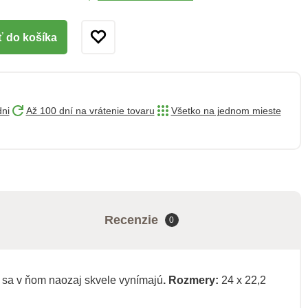
ť do košíka
dni
Až 100 dní na vrátenie tovaru
Všetko na jednom mieste
Recenzie
0
 sa v ňom naozaj skvele vynímajú
. Rozmery:
24 x 22,2