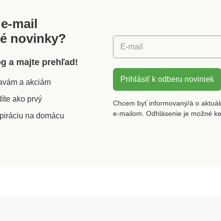
e-mail
vé novinky?
E-mail
óg a majte prehľad!
Prihlásiť k odberu noviniek
zľavám a akciám
íte ako prvý
Chcem byť informovaný/á o aktuál
e-mailom. Odhlásenie je možné k
piráciu na domácu