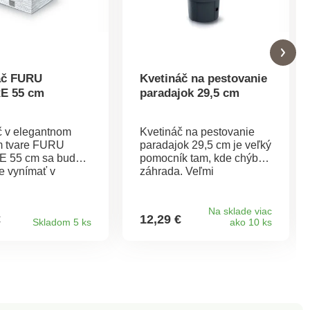
áč FURU
Kvetináč na pestovanie
E 55 cm
paradajok 29,5 cm
č v elegantnom
Kvetináč na pestovanie
m tvare FURU
paradajok 29,5 cm je veľký
 55 cm sa bude
pomocník tam, kde chýba
e vynímať v
záhrada. Veľmi
priestore. Je
jednoducho môžete
o interiéru a
paradajky pestovať na
chrane proti UV
balkóne alebo terase.
Na sklade viac
€
12,29 €
Skladom 5 ks
ako 10 ks
 aj do vonkajších
Kvetináč je mrazuvzdorný
ov. Súčasťou
a odolný poveternostným
a je praktická
podmienkam. Sada
 Rozmery: 29,5 x
obsahuje 4 krúžky, ktoré
5 cm. Objem: 14 l.
udržujú rastlinu v smere
rastu. Materiál: kvalitný
plast. Hmotnosť: 694 g.