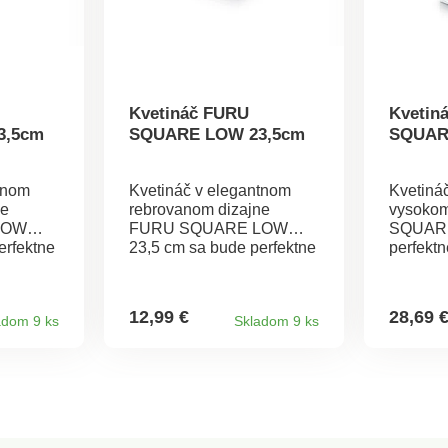
Kvetináč FURU
Kvetin
3,5cm
SQUARE LOW 23,5cm
SQUAR
tnom
Kvetináč v elegantnom
Kvetiná
ne
rebrovanom dizajne
vysoko
LOW
FURU SQUARE LOW
SQUARE
erfektne
23,5 cm sa bude perfektne
perfektn
vynímať v každom
každom 
ný do
priestore. Je vhodný do
vhodný d
ochrane
interiéru a vďaka ochrane
vďaka o
12,99 €
28,69 
adom 9 ks
Skladom 9 ks
j do
proti UV žiareniu aj do
žiareniu
ov.
vonkajších priestorov.
priestor
a je
Súčasťou kvetináča je
kvetináč
Rozmery:
praktická vložka. Rozmery:
vložka.
 Objem:
24 x 24 x 23,5 cm. Objem:
29,5 x 5
7,5 l.