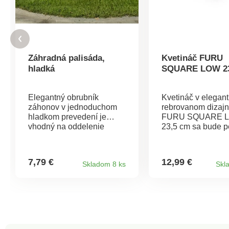
Záhradná palisáda,
Kvetináč FURU
hladká
SQUARE LOW 2
Elegantný obrubník
Kvetináč v elegan
záhonov v jednoduchom
rebrovanom dizaj
hladkom prevedení je
FURU SQUARE 
vhodný na oddelenie
23,5 cm sa bude p
trávnika od záhonu v
vynímať v každom
akejkoľvek záhrade.
priestore. Je vhod
Jednoduchá inštalácia. V
interiéru a vďaka 
7,79 €
12,99 €
Skladom 8 ks
Skl
sade obdržíte 10 kusov.
proti UV žiareniu a
Materiál: plast. Rozmery:
vonkajších priestor
25 x 18 x 1 cm.
Súčasťou kvetináč
praktická vložka. 
24 x 24 x 23,5 cm.
7,5 l.