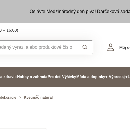
Oslávte Medzinárodný deň piva! Darčeková sada
0 – 16:00)
Môj ú
 a zdravie
Hobby a záhrada
Pre deti
Výšivky
Móda a doplnky
♥ Výpredaj
♥L
 dekorácie
>
Kvetináč natural