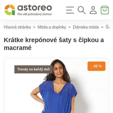
Hlavná stránka
>
Móda a doplnky
>
Dámska móda
>
Šat
Krátke krepónové šaty s čipkou a
macramé
- 35 %
Trendy na každý deň