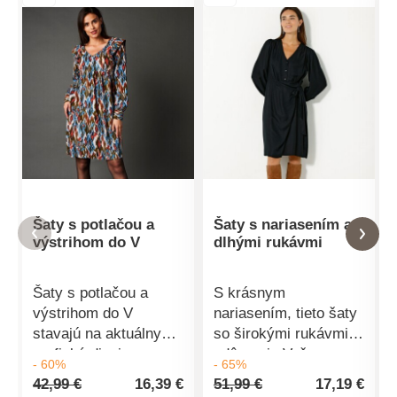
Šaty s potlačou a
Šaty s nariasením a
výstrihom do V
dlhými rukávmi
Šaty s potlačou a
S krásnym
výstrihom do V
nariasením, tieto šaty
stavajú na aktuálny
so širokými rukávmi
grafický dizajn.
zdôraznia Vašu
- 60%
- 65%
Výstrih do V. Okolo
ženskú krásu. Voľný
42,99 €
16,39 €
51,99 €
17,19 €
výstrihu na každej
výstrih do "V".