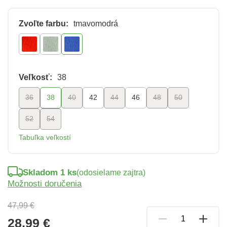
Zvoľte farbu:
tmavomodrá
Veľkosť:
38
36
38
40
42
44
46
48
50
52
54
Tabuľka veľkostí
Skladom 1 ks
(odosielame zajtra)
Možnosti doručenia
47,99 €
28,99 €