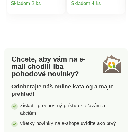
Detail
Detail
Skladom 2 ks
Skladom 4 ks
strane prestrih a
Gombíky až po pás.
produktu
produktu
plochý volán. Dlhé
Dlhé nazberané
rukávy s nariasenými
rukávy. Manžety na
gombíkovými
gombík. Vzadu pružný
manžetami. Pod
pás. Vpredu
prsiami zaoblený
nariasenie a viazačka
prestrih a nariasenie.
na boku. Vzdušná
Rozšírený spodný
padnúca viskóza.
Chcete, aby vám na e-
diel. Možno prať v
Možno prať v práčke.
mail
chodili iba
práčke.
pohodové novinky?
Odoberajte náš online katalóg a majte
prehľad!
získate prednostný prístup k zľavám a
akciám
všetky novinky na e-shope uvidíte ako prvý