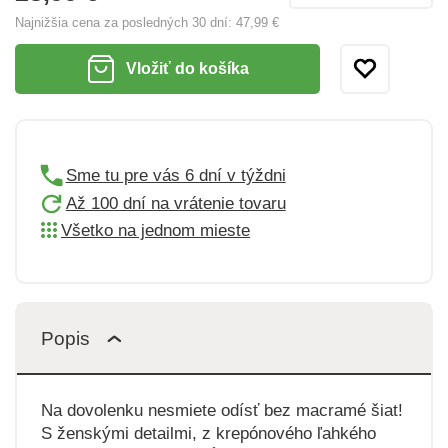
Najnižšia cena za posledných 30 dní:
47,99 €
Vložiť do košíka
Sme tu pre vás 6 dní v týždni
Až 100 dní na vrátenie tovaru
Všetko na jednom mieste
Popis
Na dovolenku nesmiete odísť bez macramé šiat!
S ženskými detailmi, z krepónového ľahkého