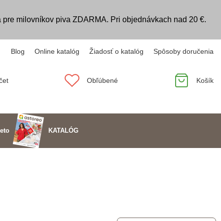
 pre milovníkov piva ZDARMA. Pri objednávkach nad 20 €.
Blog
Online katalóg
Žiadosť o katalóg
Spôsoby doručenia
čet
Obľúbené
Košík
KATALÓG
eto