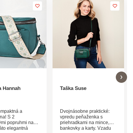
a Hannah
Taška Suse
ompaktná a
Dvojnásobne praktické:
na! S 2
vpredu peňaženka s
mi popruhmi na
priehradkami na mince,
áto elegantná
bankovky a karty. Vzadu