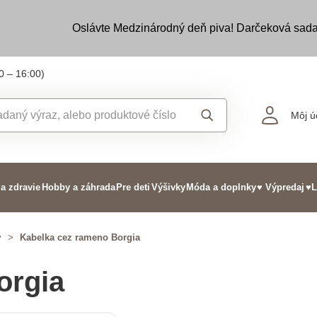
Oslávte Medzinárodný deň piva! Darčeková sada
0 – 16:00)
Môj ú
 a zdravie
Hobby a záhrada
Pre deti
Výšivky
Móda a doplnky
♥ Výpredaj
♥L
y
>
Kabelka cez rameno Borgia
orgia