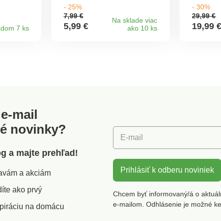
i
taštičku na drobnosti s
taška c
- 25%
- 30%
 kúsky.
rovnakým motívom.
skvele v
7,99 €
29,99 €
ehovanie
Recyklovaný materiál.
je veľmi
Na sklade viac
5,99 €
19,99 
adom 7 ks
ako 10 ks
kup je
Taška 46 x 30 x 19 cm,
Priestr
taštička 22 x 15 cm
priehra
elka má
na zips
popruh
o na
dizajne
6 cm
pruhov 
ohodlné
vybrať ta
o aj v
Vaším ou
elky je
e-mail
Vnútri
ájdete
vé novinky?
m
E-mail
iľahlej
né
óg a majte prehľad!
iné
me v
Prihlásiť k odberu noviniek
zľavám a akciám
bných
riál
íte ako prvý
Chcem byť informovaný/á o aktuál
šírka
e-mailom. Odhlásenie je možné k
piráciu na domácu
h 46