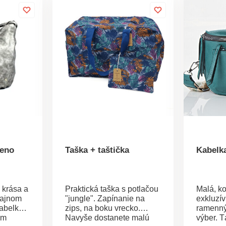
meno
Taška + taštička
Kabelk
 krása a
Praktická taška s potlačou
Malá, k
zajnom
"jungle". Zapínanie na
exkluzív
abelka.
zips, na boku vrecko.
ramenný
ým
Navyše dostanete malú
výber. T