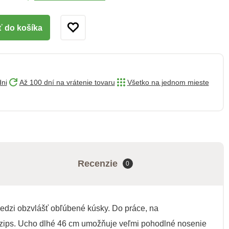
ť do košíka
dni
Až 100 dní na vrátenie tovaru
Všetko na jednom mieste
Recenzie
0
edzi obzvlášť obľúbené kúsky. Do práce, na
 zips. Ucho dlhé 46 cm umožňuje veľmi pohodlné nosenie