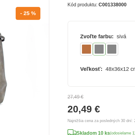
Kód produktu:
C001338000
- 25 %
Zvoľte farbu:
sivá
Veľkosť:
48x36x12 c
27,49 €
20,49 €
Najnižšia cena za posledných 30 dní:
Skladom 10 ks
(odosielame 1