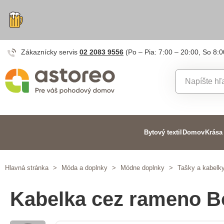
Zákaznícky servis
02 2083 9556
(Po – Pia: 7:00 – 20:00, So 8:0
Bytový textil
Domov
Krása
Hlavná stránka
>
Móda a doplnky
>
Módne doplnky
>
Tašky a kabelk
Kabelka cez rameno B