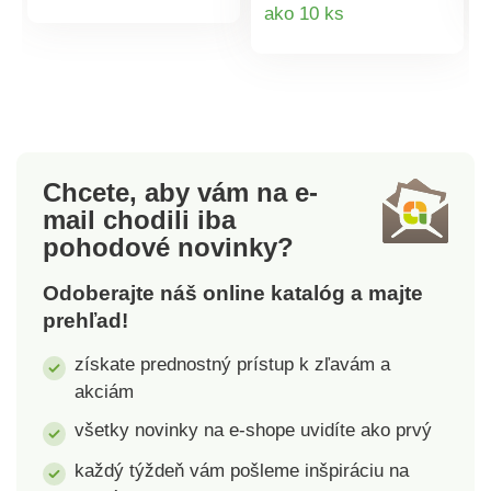
Detail
ako 10 ks
produktu
sú zvonku chladné, a
tak si môžete svoj
produktu
obľúbený nápoj
vychutnávať bez toho,
aby vás pálili prsty.
Vhodné do umývačky
riadu, ale pre
Chcete, aby vám na e-
dlhotrvajúce
mail
chodili iba
zachovanie lesku
pohodové novinky?
odporúčame umývať v
ruke. Použitie je
Odoberajte náš online katalóg a majte
možné od -10 °C do
prehľad!
+210 °C. Objem: 350
ml, výška 11 cm.
získate prednostný prístup k zľavám a
akciám
všetky novinky na e-shope uvidíte ako prvý
každý týždeň vám pošleme inšpiráciu na