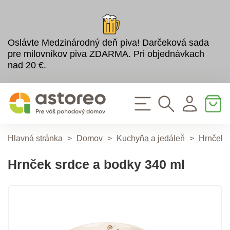
Oslávte Medzinárodný deň piva! Darčeková sada
pre milovníkov piva ZDARMA. Pri objednávkach
nad 20 €.
Hlavná stránka
>
Domov
>
Kuchyňa a jedáleň
>
Hrnčeky
Hrnček srdce a bodky 340 ml