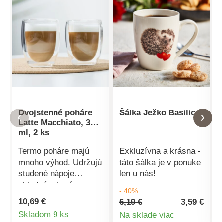
Dvojstenné poháre
Šálka Ježko Basilico
Latte Macchiato, 350
ml, 2 ks
Termo poháre majú
Exkluzívna a krásna -
mnoho výhod. Udržujú
táto šálka je v ponuke
studené nápoje
len u nás!
chladné a horúce
- 40%
nápoje dlhšie horúce.
10,69 €
6,19 €
3,59 €
Dvojstenné poháre z
Detail
Skladom 9 ks
Na sklade viac
borosilikátového skla